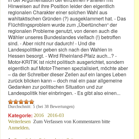
Hinweisen auf ihre Position leider den eigentlich
regionalen Charakter einer solchen Wahl aus
wahltaktischen Gründen (?) ausgeklammert hat. - Das
Flüchtlingsproblem wurde zum „Übertünchen“ der
regionalen Probleme genutzt, von denen auch die
Wähler unseres Bundeslandes vielfach (!) betroffen
sind. - Aber nicht nur dadurch! - Und die
Landespolitiker geben sich nach den Wahlen in
Hessen besorgt. - Wird Rheinland-Pfalz auch...? -
Motor-KRITIK ist nicht politisch ausgerichtet, sondern
eigentlich auf Motor-Themen spezialisiert, möchte aber
– da der Schreiber dieser Zeilen auf ein langes Leben
zurück blicken kann – doch mal ein paar allgemeine
Gedanken zur politischen Situation und zur
Landespolitik hier einbringen. - Es gibt also einen...
Durchschnitt:
5
(bei
38
Bewertungen)
Kategorie:
2016
2016-03
Weiterlesen
über „Brückenschlag“: Zu den Wahlen in RLP
Zum Verfassen von Kommentaren bitte
Anmelden
.