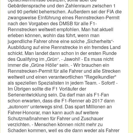
Gebärdensprache und den Zahlenraum zwischen 1
und 90 perfekt beherrschen. Außerdem sei der FIA die
zwangsweise Einführung eines Rennstrecken-Permit
nach den Vorgaben des DMSB für alle F1-
Rennstrecken weltweit empfohlen. Man hat aktuell
erleben können, wohin das führt, wenn man
jugendliche Fahrer ohne eine solche „Sicherheits“-
Ausbildung auf eine Rennstrecke in ein fremdes Land
schickt. Man landet dann schon in der ersten Runde
des Qualifying im „Grün“. - Jawohl! - Es muss nicht
immer die „Grüne Hölle“ sein. - Wir brauchen ein
Rennstrecken-Permit für alle Fahrer und alle Strecken
weltweit und einen verantwortlichen "Regelkundler"
als speziellen Spezialisten in jedem Team. - Sofort! -
Im Übrigen sollte die F1 Vorläufer der
Serienentwicklung sein. Da darf man als F1-Fan
schon erwarten, dass die F1-Renner ab 2017 dann
„autonom“ unterwegs sind. Das spart Millionen an
Fahrer-Honorar, man kann auch auf weitere
Schutzmaßnahmen für Fahrer und Zuschauer
verzichten. - Menschen können nicht mehr zu
Schaden kommen, weil es die dann weder als Fahrer