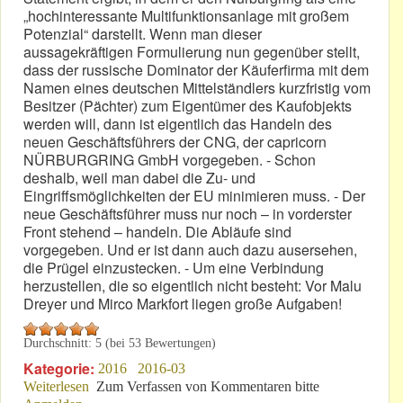
„hochinteressante Multifunktionsanlage mit großem
Potenzial“ darstellt. Wenn man dieser
aussagekräftigen Formulierung nun gegenüber stellt,
dass der russische Dominator der Käuferfirma mit dem
Namen eines deutschen Mittelständlers kurzfristig vom
Besitzer (Pächter) zum Eigentümer des Kaufobjekts
werden will, dann ist eigentlich das Handeln des
neuen Geschäftsführers der CNG, der capricorn
NÜRBURGRING GmbH vorgegeben. - Schon
deshalb, weil man dabei die Zu- und
Eingriffsmöglichkeiten der EU minimieren muss. - Der
neue Geschäftsführer muss nur noch – in vorderster
Front stehend – handeln. Die Abläufe sind
vorgegeben. Und er ist dann auch dazu ausersehen,
die Prügel einzustecken. - Um eine Verbindung
herzustellen, die so eigentlich nicht besteht: Vor Malu
Dreyer und Mirco Markfort liegen große Aufgaben!
Durchschnitt:
5
(bei
53
Bewertungen)
Kategorie:
2016
2016-03
Weiterlesen
über 14. März 2016: Lieber Leser!
Zum Verfassen von Kommentaren bitte