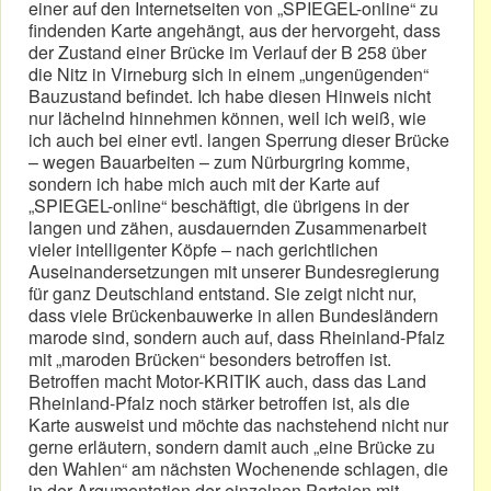
einer auf den Internetseiten von „SPIEGEL-online“ zu
findenden Karte angehängt, aus der hervorgeht, dass
der Zustand einer Brücke im Verlauf der B 258 über
die Nitz in Virneburg sich in einem „ungenügenden“
Bauzustand befindet. Ich habe diesen Hinweis nicht
nur lächelnd hinnehmen können, weil ich weiß, wie
ich auch bei einer evtl. langen Sperrung dieser Brücke
– wegen Bauarbeiten – zum Nürburgring komme,
sondern ich habe mich auch mit der Karte auf
„SPIEGEL-online“ beschäftigt, die übrigens in der
langen und zähen, ausdauernden Zusammenarbeit
vieler intelligenter Köpfe – nach gerichtlichen
Auseinandersetzungen mit unserer Bundesregierung
für ganz Deutschland entstand. Sie zeigt nicht nur,
dass viele Brückenbauwerke in allen Bundesländern
marode sind, sondern auch auf, dass Rheinland-Pfalz
mit „maroden Brücken“ besonders betroffen ist.
Betroffen macht Motor-KRITIK auch, dass das Land
Rheinland-Pfalz noch stärker betroffen ist, als die
Karte ausweist und möchte das nachstehend nicht nur
gerne erläutern, sondern damit auch „eine Brücke zu
den Wahlen“ am nächsten Wochenende schlagen, die
in der Argumentation der einzelnen Parteien mit