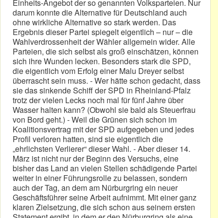
Einheits-Angebot der so genannten Volksparteien. Nur
darum konnte die Alternative für Deutschland auch
ohne wirkliche Alternative so stark werden. Das
Ergebnis dieser Partei spiegelt eigentlich – nur – die
Wahlverdrossenheit der Wähler allgemein wider. Alle
Parteien, die sich selbst als groß einschätzen, können
sich ihre Wunden lecken. Besonders stark die SPD,
die eigentlich vom Erfolg einer Malu Dreyer selbst
überrascht sein muss. - Wer hätte schon gedacht, dass
sie das sinkende Schiff der SPD in Rheinland-Pfalz
trotz der vielen Lecks noch mal für fünf Jahre über
Wasser halten kann? (Obwohl sie bald als Steuerfrau
von Bord geht.) - Weil die Grünen sich schon im
Koalitionsvertrag mit der SPD aufgegeben und jedes
Profil verloren hatten, sind sie eigentlich die
„ehrlichsten Verlierer“ dieser Wahl. - Aber dieser 14.
März ist nicht nur der Beginn des Versuchs, eine
bisher das Land an vielen Stellen schädigende Partei
weiter in einer Führungsrolle zu belassen, sondern
auch der Tag, an dem am Nürburgring ein neuer
Geschäftsführer seine Arbeit aufnimmt. Mit einer ganz
klaren Zielsetzung, die sich schon aus seinem ersten
Statement ergibt, in dem er den Nürburgring als eine