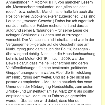
Anmerkungen in Motor-KRITIK von manchen Lesern
als „Miesmacher“ empfunden, der „alles schlecht
redet“ - bzw. schreibt. Manchmal erhalte ich auch die
Position eines „Spökenkiekers“ zugeordnet. (Das sind
Leute mit „zweitem Gesicht“.) Dabei bin ich eigentlich
nur Journalist, der Fakten recherchiert und daraus –
aufgrund seiner Erfahrungen – für seine Leser die
richtigen Schlüsse zu ziehen und aufzuzeigen
versucht. Der Versuch ist nicht strafbar und war in der
Vergangenheit – gerade auf die Geschehnisse am
Nürburgring (und damit auch der Politik) bezogen -
überwiegend richtig. Nicht nur die Hausdurchsuchung
bei mir, bei Motor-KRITIK im Juni 2009, war der
Beweis dafür, dass meine Recherchen und deren
Veröffentlichungen für eine bestimmte „politische
Gruppe“ unangenehm waren. Aber die Entwicklung
am Nürburgring geht weiter. Und ist leider nicht als
positiv zu empfinden. - Man kann natürlich das erste
Umrunden der Nürburgring-Nordschleife, zum ersten
„Probe- und Einstelltag“ am 19. März 2016 als positiv
empfinden, weil dort um 90 Fahrzeuge gemeldet
wurden. Übersehen wird dabei, dass hier der