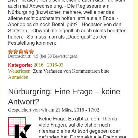
auch mal Abwechselung. - Die Regisseure am
Nürburgring (inzwischen mehrere, weil einer das
alleine nicht durchsteht) hoffen jetzt auf ein Ende. -
Aber ob es da noch Beifall gibt? - Höchsten von den
Statisten. - Obwohl die eigentlich auch nichts begriffen
haben. - So muss man als „Dauergast“ zu der
Feststellung kommen:
Durchschnitt:
4.9
(bei
58
Bewertungen)
Kategorie:
2016
2016-03
Weiterlesen
über Brauchen Dramen & Possen Statisten?
Zum Verfassen von Kommentaren bitte
Anmelden
.
Nürburgring: Eine Frage – keine
Antwort?
Gespeichert von
wh
am
21 März, 2016 - 17:02
Keine Frage: Es gibt zu dem Thema
viele Fragen, auf die bisher noch
niermand eine Antwort gegeben oder
gefunden hat. Durch aktuelle Ereignisse