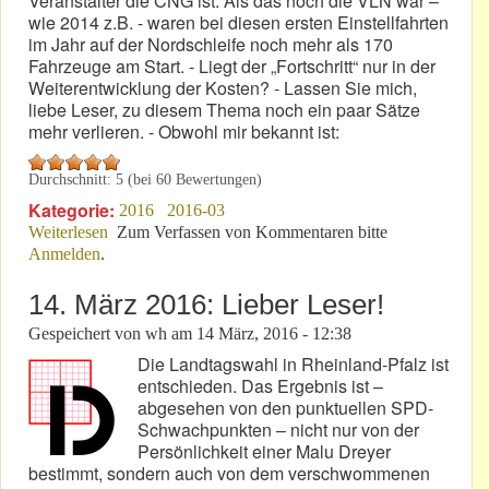
Veranstalter die CNG ist. Als das noch die VLN war –
wie 2014 z.B. - waren bei diesen ersten Einstellfahrten
im Jahr auf der Nordschleife noch mehr als 170
Fahrzeuge am Start. - Liegt der „Fortschritt“ nur in der
Weiterentwicklung der Kosten? - Lassen Sie mich,
liebe Leser, zu diesem Thema noch ein paar Sätze
mehr verlieren. - Obwohl mir bekannt ist:
Durchschnitt:
5
(bei
60
Bewertungen)
Kategorie:
2016
2016-03
Weiterlesen
über Nürburgring: „Spökenkieker“ unerwünscht?
Zum Verfassen von Kommentaren bitte
Anmelden
.
14. März 2016: Lieber Leser!
Gespeichert von
wh
am
14 März, 2016 - 12:38
Die Landtagswahl in Rheinland-Pfalz ist
entschieden. Das Ergebnis ist –
abgesehen von den punktuellen SPD-
Schwachpunkten – nicht nur von der
Persönlichkeit einer Malu Dreyer
bestimmt, sondern auch von dem verschwommenen