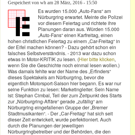
Gespeichert von
wh
am
28 März, 2016 - 15:50
Es wurden 15.000 „Auto-Fans“ am
Nürburgring erwartet. Meinte die Polizei
vor diesem Feiertag und richtete ihre
Planungen daran aus. Würden 15.000
„Auto-Fans“ einen Karfreitag, einen
hohen christlichen Feiertag zu einem „Car-Freitag“ in
der Eifel machen können? - Dazu gehört schon ein
falsches Selbstverständnis. - 2013 war dazu schon
etwas in Motor-KRITIK zu lesen. (
Hier bitte klicken
,
wenn Sie die Geschichte noch einmal lesen wollen.)
Was damals fehlte war der Name des „Erfinders“
dieses Spektakels am Nürburgring, bevor die
eigentlich Motorsport-Saison hier begann. Es war nur
seine Funktion zu lesen: Marketingleiter. Sein Name
ist: Stephan Cimbal, Teil der zum Zeitpunkt des Starts
zur „Nürburgring-Affäre“ gerade „zufällig“ am
Nürburgring eingefallenen Gruppe der „Bremer
Stadtmusikanten“. - Der „Car-Freitag“ hat sich seit
dieser Zeit entwickelt, wurde perfektioniert. Auch
durch die Planungen der jeweiligen
Nürburgringbetreiber und der Behörden, die den