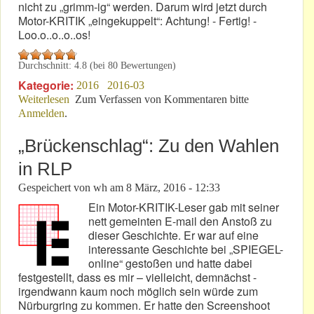
nicht zu „grimm-ig“ werden. Darum wird jetzt durch
Motor-KRITIK „eingekuppelt“: Achtung! - Fertig! -
Loo.o..o..o..os!
Durchschnitt:
4.8
(bei
80
Bewertungen)
Kategorie:
2016
2016-03
Weiterlesen
über Nürburgring 2016: Ein-, An-, Aussichten
Zum Verfassen von Kommentaren bitte
Anmelden
.
„Brückenschlag“: Zu den Wahlen
in RLP
Gespeichert von
wh
am
8 März, 2016 - 12:33
Ein Motor-KRITIK-Leser gab mit seiner
nett gemeinten E-mail den Anstoß zu
dieser Geschichte. Er war auf eine
interessante Geschichte bei „SPIEGEL-
online“ gestoßen und hatte dabei
festgestellt, dass es mir – vielleicht, demnächst -
irgendwann kaum noch möglich sein würde zum
Nürburgring zu kommen. Er hatte den Screenshoot