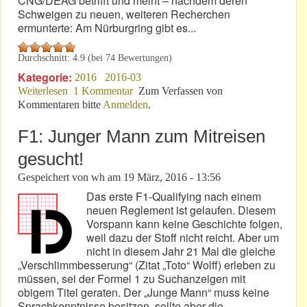
CNG/DEAG betrifft und meint – nachdem deren
Schweigen zu neuen, weiteren Recherchen
ermunterte: Am Nürburgring gibt es...
Durchschnitt:
4.9
(bei
74
Bewertungen)
Kategorie:
2016
2016-03
Weiterlesen
über Nürburgring: Eine Frage – keine Antwort?
1 Kommentar
Zum Verfassen von
Kommentaren bitte
Anmelden
.
F1: Junger Mann zum Mitreisen
gesucht!
Gespeichert von
wh
am
19 März, 2016 - 13:56
Das erste F1-Qualifying nach einem
neuen Reglement ist gelaufen. Diesem
Vorspann kann keine Geschichte folgen,
weil dazu der Stoff nicht reicht. Aber um
nicht in diesem Jahr 21 Mal die gleiche
„Verschlimmbesserung“ (Zitat „Toto“ Wolff) erleben zu
müssen, sei der Formel 1 zu Suchanzeigen mit
obigem Titel geraten. Der „Junge Mann“ muss keine
Sprachkenntnisse besitzen, sollte aber die