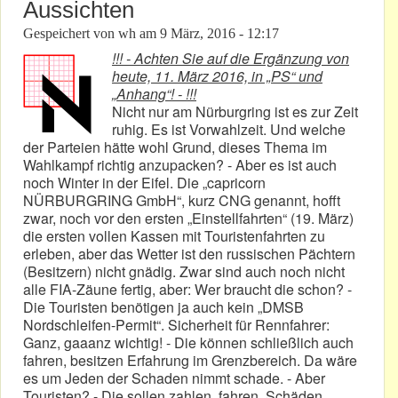
Aussichten
Gespeichert von
wh
am
9 März, 2016 - 12:17
!!! - Achten Sie auf die Ergänzung von
heute, 11. März 2016, in „PS“ und
„Anhang“! - !!!
Nicht nur am Nürburgring ist es zur Zeit
ruhig. Es ist Vorwahlzeit. Und welche
der Parteien hätte wohl Grund, dieses Thema im
Wahlkampf richtig anzupacken? - Aber es ist auch
noch Winter in der Eifel. Die „capricorn
NÜRBURGRING GmbH“, kurz CNG genannt, hofft
zwar, noch vor den ersten „Einstellfahrten“ (19. März)
die ersten vollen Kassen mit Touristenfahrten zu
erleben, aber das Wetter ist den russischen Pächtern
(Besitzern) nicht gnädig. Zwar sind auch noch nicht
alle FIA-Zäune fertig, aber: Wer braucht die schon? -
Die Touristen benötigen ja auch kein „DMSB
Nordschleifen-Permit“. Sicherheit für Rennfahrer:
Ganz, gaaanz wichtig! - Die können schließlich auch
fahren, besitzen Erfahrung im Grenzbereich. Da wäre
es um Jeden der Schaden nimmt schade. - Aber
Touristen? - Die sollen zahlen, fahren, Schäden