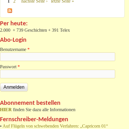
1
2
nächste Seite ›
letzte Seite »
Seiten
Per heute:
2.000 + 739 Geschichten + 391 Telex
Abo-Login
Benutzername
*
Passwort
*
Abonnement bestellen
HIER
finden Sie dazu alle Informationen
Fernschreiber-Meldungen
•
Auf Flügeln von schwebenden Verfahren: „Capricorn 01“