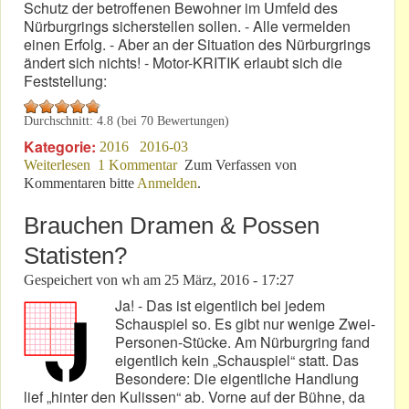
Schutz der betroffenen Bewohner im Umfeld des
Nürburgrings sicherstellen sollen. - Alle vermelden
einen Erfolg. - Aber an der Situation des Nürburgrings
ändert sich nichts! - Motor-KRITIK erlaubt sich die
Feststellung:
Durchschnitt:
4.8
(bei
70
Bewertungen)
Kategorie:
2016
2016-03
Weiterlesen
über Car-Freitag 2016: Keine Problemlösung!
1 Kommentar
Zum Verfassen von
Kommentaren bitte
Anmelden
.
Brauchen Dramen & Possen
Statisten?
Gespeichert von
wh
am
25 März, 2016 - 17:27
Ja! - Das ist eigentlich bei jedem
Schauspiel so. Es gibt nur wenige Zwei-
Personen-Stücke. Am Nürburgring fand
eigentlich kein „Schauspiel“ statt. Das
Besondere: Die eigentliche Handlung
lief „hinter den Kulissen“ ab. Vorne auf der Bühne, da