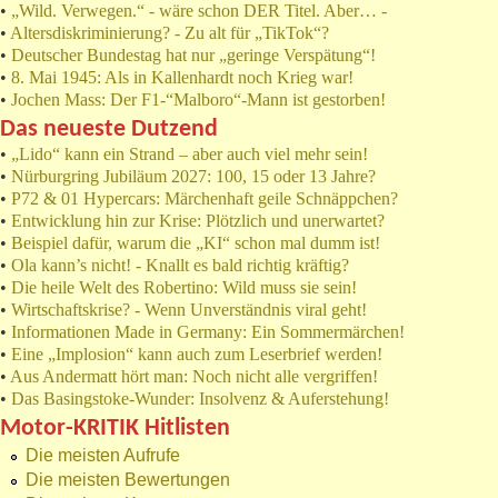
•
„Wild. Verwegen.“ - wäre schon DER Titel. Aber… -
•
Altersdiskriminierung? - Zu alt für „TikTok“?
•
Deutscher Bundestag hat nur „geringe Verspätung“!
•
8. Mai 1945: Als in Kallenhardt noch Krieg war!
•
Jochen Mass: Der F1-“Malboro“-Mann ist gestorben!
Das neueste Dutzend
•
„Lido“ kann ein Strand – aber auch viel mehr sein!
•
Nürburgring Jubiläum 2027: 100, 15 oder 13 Jahre?
•
P72 & 01 Hypercars: Märchenhaft geile Schnäppchen?
•
Entwicklung hin zur Krise: Plötzlich und unerwartet?
•
Beispiel dafür, warum die „KI“ schon mal dumm ist!
•
Ola kann’s nicht! - Knallt es bald richtig kräftig?
•
Die heile Welt des Robertino: Wild muss sie sein!
•
Wirtschaftskrise? - Wenn Unverständnis viral geht!
•
Informationen Made in Germany: Ein Sommermärchen!
•
Eine „Implosion“ kann auch zum Leserbrief werden!
•
Aus Andermatt hört man: Noch nicht alle vergriffen!
•
Das Basingstoke-Wunder: Insolvenz & Auferstehung!
Motor-KRITIK Hitlisten
Die meisten Aufrufe
Die meisten Bewertungen