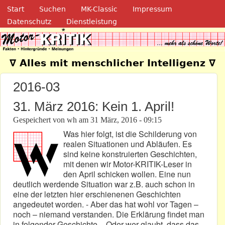
Navigation
Direkt zum Inhalt
Start
Suchen
MK-Classic
Impressum
Datenschutz
Dienstleistung
Motor-Kritik.de
∇ Alles mit menschlicher Intelligenz ∇
2016-03
31. März 2016: Kein 1. April!
Gespeichert von
wh
am
31 März, 2016 - 09:15
Was hier folgt, ist die Schilderung von
realen Situationen und Abläufen. Es
sind keine konstruierten Geschichten,
mit denen wir Motor-KRITIK-Leser in
den April schicken wollen. Eine nun
deutlich werdende Situation war z.B. auch schon in
eine der letzten hier erschienenen Geschichten
angedeutet worden. - Aber das hat wohl vor Tagen –
noch – niemand verstanden. Die Erklärung findet man
in folgender Geschichte. - Oder wer glaubt, dass das