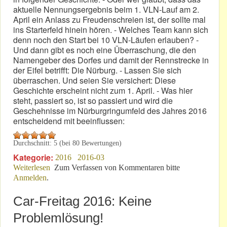
aktuelle Nennungsergebnis beim 1. VLN-Lauf am 2.
April ein Anlass zu Freudenschreien ist, der sollte mal
ins Starterfeld hinein hören. - Welches Team kann sich
denn noch den Start bei 10 VLN-Läufen erlauben? -
Und dann gibt es noch eine Überraschung, die den
Namengeber des Dorfes und damit der Rennstrecke in
der Eifel betrifft: Die Nürburg. - Lassen Sie sich
überraschen. Und seien Sie versichert: Diese
Geschichte erscheint nicht zum 1. April. - Was hier
steht, passiert so, ist so passiert und wird die
Geschehnisse im Nürburgringumfeld des Jahres 2016
entscheidend mit beeinflussen:
Durchschnitt:
5
(bei
80
Bewertungen)
Kategorie:
2016
2016-03
Weiterlesen
über 31. März 2016: Kein 1. April!
Zum Verfassen von Kommentaren bitte
Anmelden
.
Car-Freitag 2016: Keine
Problemlösung!