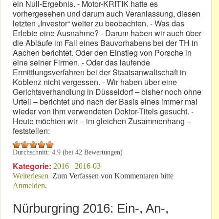
ein Null-Ergebnis. - Motor-KRITIK hatte es
vorhergesehen und darum auch Veranlassung, diesen
letzten „Investor“ weiter zu beobachten. - Was das
Erlebte eine Ausnahme? - Darum haben wir auch über
die Abläufe im Fall eines Bauvorhabens bei der TH in
Aachen berichtet. Oder den Einstieg von Porsche in
eine seiner Firmen. - Oder das laufende
Ermittlungsverfahren bei der Staatsanwaltschaft in
Koblenz nicht vergessen. - Wir haben über eine
Gerichtsverhandlung in Düsseldorf – bisher noch ohne
Urteil – berichtet und nach der Basis eines immer mal
wieder von ihm verwendeten Doktor-Titels gesucht. -
Heute möchten wir – im gleichen Zusammenhang –
feststellen:
Durchschnitt:
4.9
(bei
42
Bewertungen)
Kategorie:
2016
2016-03
Weiterlesen
über Gehört zusammen: Frühling & Malkasten
Zum Verfassen von Kommentaren bitte
Anmelden
.
Nürburgring 2016: Ein-, An-,