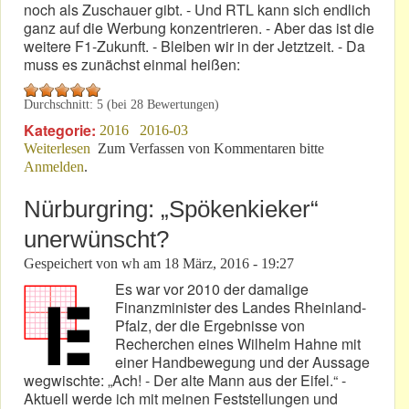
noch als Zuschauer gibt. - Und RTL kann sich endlich
ganz auf die Werbung konzentrieren. - Aber das ist die
weitere F1-Zukunft. - Bleiben wir in der Jetztzeit. - Da
muss es zunächst einmal heißen:
Durchschnitt:
5
(bei
28
Bewertungen)
Kategorie:
2016
2016-03
Weiterlesen
über F1: Junger Mann zum Mitreisen gesucht!
Zum Verfassen von Kommentaren bitte
Anmelden
.
Nürburgring: „Spökenkieker“
unerwünscht?
Gespeichert von
wh
am
18 März, 2016 - 19:27
Es war vor 2010 der damalige
Finanzminister des Landes Rheinland-
Pfalz, der die Ergebnisse von
Recherchen eines Wilhelm Hahne mit
einer Handbewegung und der Aussage
wegwischte: „Ach! - Der alte Mann aus der Eifel.“ -
Aktuell werde ich mit meinen Feststellungen und