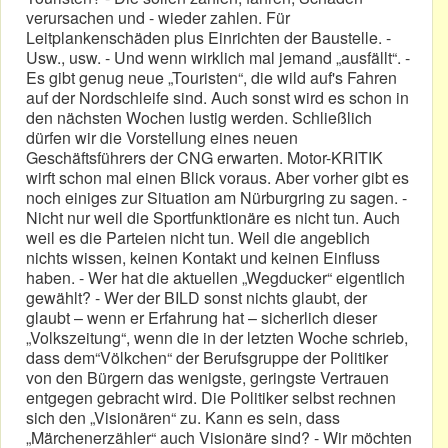
verursachen und - wieder zahlen. Für
Leitplankenschäden plus Einrichten der Baustelle. -
Usw., usw. - Und wenn wirklich mal jemand „ausfällt“. -
Es gibt genug neue „Touristen“, die wild auf's Fahren
auf der Nordschleife sind. Auch sonst wird es schon in
den nächsten Wochen lustig werden. Schließlich
dürfen wir die Vorstellung eines neuen
Geschäftsführers der CNG erwarten. Motor-KRITIK
wirft schon mal einen Blick voraus. Aber vorher gibt es
noch einiges zur Situation am Nürburgring zu sagen. -
Nicht nur weil die Sportfunktionäre es nicht tun. Auch
weil es die Parteien nicht tun. Weil die angeblich
nichts wissen, keinen Kontakt und keinen Einfluss
haben. - Wer hat die aktuellen „Wegducker“ eigentlich
gewählt? - Wer der BILD sonst nichts glaubt, der
glaubt – wenn er Erfahrung hat – sicherlich dieser
„Volkszeitung“, wenn die in der letzten Woche schrieb,
dass dem“Völkchen“ der Berufsgruppe der Politiker
von den Bürgern das wenigste, geringste Vertrauen
entgegen gebracht wird. Die Politiker selbst rechnen
sich den „Visionären“ zu. Kann es sein, dass
„Märchenerzähler“ auch Visionäre sind? - Wir möchten