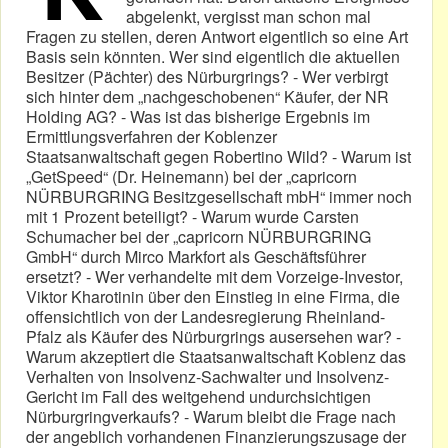
abgelenkt, vergisst man schon mal
Fragen zu stellen, deren Antwort eigentlich so eine Art
Basis sein könnten. Wer sind eigentlich die aktuellen
Besitzer (Pächter) des Nürburgrings? - Wer verbirgt
sich hinter dem „nachgeschobenen“ Käufer, der NR
Holding AG? - Was ist das bisherige Ergebnis im
Ermittlungsverfahren der Koblenzer
Staatsanwaltschaft gegen Robertino Wild? - Warum ist
„GetSpeed“ (Dr. Heinemann) bei der „capricorn
NÜRBURGRING Besitzgesellschaft mbH“ immer noch
mit 1 Prozent beteiligt? - Warum wurde Carsten
Schumacher bei der „capricorn NÜRBURGRING
GmbH“ durch Mirco Markfort als Geschäftsführer
ersetzt? - Wer verhandelte mit dem Vorzeige-Investor,
Viktor Kharotinin über den Einstieg in eine Firma, die
offensichtlich von der Landesregierung Rheinland-
Pfalz als Käufer des Nürburgrings ausersehen war? -
Warum akzeptiert die Staatsanwaltschaft Koblenz das
Verhalten von Insolvenz-Sachwalter und Insolvenz-
Gericht im Fall des weitgehend undurchsichtigen
Nürburgringverkaufs? - Warum bleibt die Frage nach
der angeblich vorhandenen Finanzierungszusage der