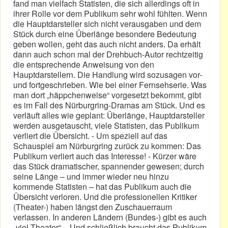
fand man vielfach Statisten, die sich allerdings oft in
ihrer Rolle vor dem Publikum sehr wohl fühlten. Wenn
die Hauptdarsteller sich nicht verausgaben und dem
Stück durch eine Überlänge besondere Bedeutung
geben wollen, geht das auch nicht anders. Da erhält
dann auch schon mal der Drehbuch-Autor rechtzeitig
die entsprechende Anweisung von den
Hauptdarstellern. Die Handlung wird sozusagen vor-
und fortgeschrieben. Wie bei einer Fernsehserie. Was
man dort „häppchenweise“ vorgesetzt bekommt, gibt
es im Fall des Nürburgring-Dramas am Stück. Und es
verläuft alles wie geplant: Überlänge, Hauptdarsteller
werden ausgetauscht, viele Statisten, das Publikum
verliert die Übersicht. - Um speziell auf das
Schauspiel am Nürburgring zurück zu kommen: Das
Publikum verliert auch das Interesse! - Kürzer wäre
das Stück dramatischer, spannender gewesen; durch
seine Länge – und immer wieder neu hinzu
kommende Statisten – hat das Publikum auch die
Übersicht verloren. Und die professionellen Kritiker
(Theater-) haben längst den Zuschauerraum
verlassen. In anderen Ländern (Bundes-) gibt es auch
„viel Theater“. - Und schließlich braucht das Publikum