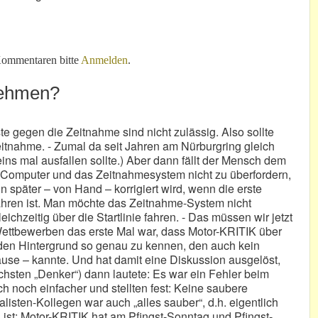
 haben!“
ommentaren bitte
Anmelden
.
nehmen?
te gegen die Zeitnahme sind nicht zulässig. Also sollte
itnahme. - Zumal da seit Jahren am Nürburgring gleich
ins mal ausfallen sollte.) Aber dann fällt der Mensch dem
Computer und das Zeitnahmesystem nicht zu überfordern,
nn später – von Hand – korrigiert wird, wenn die erste
efahren ist. Man möchte das Zeitnahme-System nicht
ichzeitig über die Startlinie fahren. - Das müssen wir jetzt
ettbewerben das erste Mal war, dass Motor-KRITIK über
 den Hintergrund so genau zu kennen, den auch kein
se – kannte. Und hat damit eine Diskussion ausgelöst,
chsten „Denker“) dann lautete: Es war ein Fehler beim
ch noch einfacher und stellten fest: Keine saubere
listen-Kollegen war auch „alles sauber“, d.h. eigentlich
 ist: Motor-KRITIK hat am Pfingst-Sonntag und Pfingst-