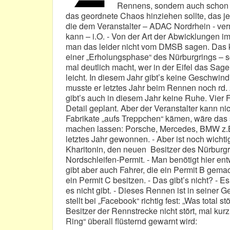
Rennens, sondern auch schon v
das geordnete Chaos hinziehen sollte, das j
die dem Veranstalter – ADAC Nordrhein - verm
kann – i.O. - Von der Art der Abwicklungen
man das leider nicht vom DMSB sagen. Das ka
einer „Erholungsphase“ des Nürburgrings – s
mal deutlich macht, wer in der Eifel das Sag
leicht. In diesem Jahr gibt’s keine Geschwi
musste er letztes Jahr beim Rennen noch rd
gibt’s auch in diesem Jahr keine Ruhe. Vier
Detail geplant. Aber der Veranstalter kann n
Fabrikate „aufs Treppchen“ kämen, wäre das 
machen lassen: Porsche, Mercedes, BMW z.B.
letztes Jahr gewonnen. - Aber ist noch wichti
Kharitonin, den neuen Besitzer des Nürburg
Nordschleifen-Permit. - Man benötigt hier ent
gibt aber auch Fahrer, die ein Permit B gem
ein Permit C besitzen. - Das gibt’s nicht? -
es nicht gibt. - Dieses Rennen ist in seiner
stellt bei „Facebook“ richtig fest: „Was total 
Besitzer der Rennstrecke nicht stört, mal kur
Ring“ überall flüsternd gewarnt wird: