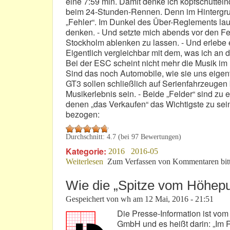
eine 7:59 min. Damit denke ich kopfschütte
beim 24-Stunden-Rennen. Denn im Hintergrun
„Fehler“. Im Dunkel des Über-Reglements laute
denken. - Und setzte mich abends vor den 
Stockholm ablenken zu lassen. - Und erlebe e
Eigentlich vergleichbar mit dem, was ich an 
Bei der ESC scheint nicht mehr die Musik im M
Sind das noch Automobile, wie sie uns eigent
GT3 sollen schließlich auf Serienfahrzeugen 
Musikerlebnis sein. - Beide „Felder“ sind zu
denen „das Verkaufen“ das Wichtigste zu sein
bezogen:
Durchschnitt:
4.7
(bei
97
Bewertungen)
Kategorie:
2016
2016-05
Weiterlesen
über VLN-Lauf 3: Kann denn Lüge Sü
Zum Verfassen von Kommentaren bit
Wie die „Spitze vom Höhepu
Gespeichert von
wh
am
12 Mai, 2016 - 21:51
Die Presse-Information ist v
GmbH und es heißt darin: „Im