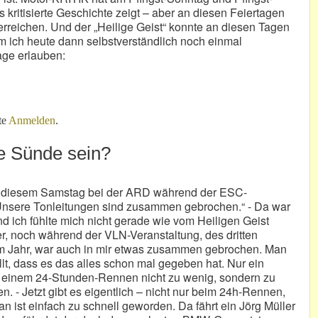
s kritisierte Geschichte zeigt – aber an diesen Feiertagen
 erreichen. Und der „Heilige Geist“ konnte an diesen Tagen
m ich heute dann selbstverständlich noch einmal
age erlauben:
en?
te
Anmelden
.
e Sünde sein?
n diesem Samstag bei der ARD während der ESC-
Unsere Tonleitungen sind zusammen gebrochen.“ - Da war
d ich fühlte mich nicht gerade wie vom Heiligen Geist
er, noch während der VLN-Veranstaltung, des dritten
m Jahr, war auch in mir etwas zusammen gebrochen. Man
ällt, dass es das alles schon mal gegeben hat. Nur ein
i einem 24-Stunden-Rennen nicht zu wenig, sondern zu
. - Jetzt gibt es eigentlich – nicht nur beim 24h-Rennen,
 ist einfach zu schnell geworden. Da fährt ein Jörg Müller