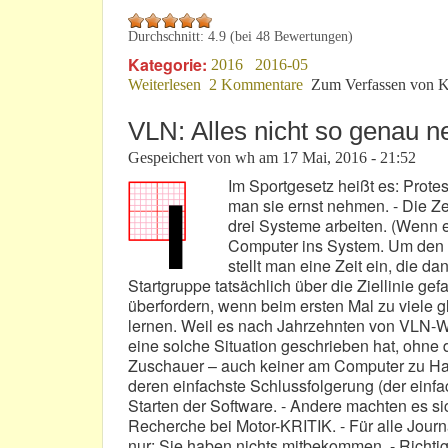
Durchschnitt:
4.9
(bei
48
Bewertungen)
Kategorie:
2016
2016-05
Weiterlesen
über F1-GP: „Rennen fahren und Spaß
2 Kommentare
Zum Verfassen von K
VLN: Alles nicht so genau 
Gespeichert von
wh
am
17 Mai, 2016 - 21:52
Im Sportgesetz heißt es: Protes
man sie ernst nehmen. - Die Ze
drei Systeme arbeiten. (Wenn e
Computer ins System. Um den 
stellt man eine Zeit ein, die da
Startgruppe tatsächlich über die Ziellinie g
überfordern, wenn beim ersten Mal zu viele gle
lernen. Weil es nach Jahrzehnten von VLN-W
eine solche Situation geschrieben hat, ohne
Zuschauer – auch keiner am Computer zu Hau
deren einfachste Schlussfolgerung (der einfa
Starten der Software. - Andere machten es si
Recherche bei Motor-KRITIK. - Für alle Journa
nur: Sie haben nichts mitbekommen. - Richtig