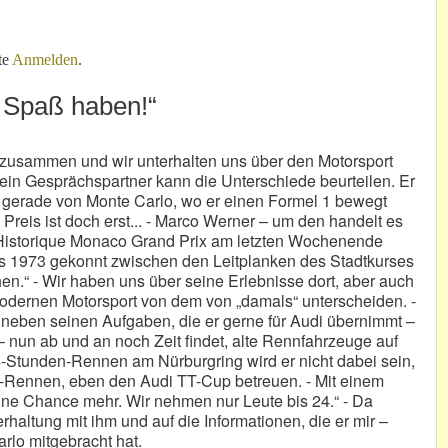
sen?
te
Anmelden
.
 Spaß haben!“
r zusammen und wir unterhalten uns über den Motorsport
ein Gesprächspartner kann die Unterschiede beurteilen. Er
mt gerade von Monte Carlo, wo er einen Formel 1 bewegt
e Preis ist doch erst... - Marco Werner – um den handelt es
0. Historique Monaco Grand Prix am letzten Wochenende
res 1973 gekonnt zwischen den Leitplanken des Stadtkurses
hen.“ - Wir haben uns über seine Erlebnisse dort, aber auch
modernen Motorsport von dem von „damals“ unterscheiden. -
ch neben seinen Aufgaben, die er gerne für Audi übernimmt –
 nun ab und an noch Zeit findet, alte Rennfahrzeuge auf
-Stunden-Rennen am Nürburgring wird er nicht dabei sein,
n-Rennen, eben den Audi TT-Cup betreuen. - Mit einem
keine Chance mehr. Wir nehmen nur Leute bis 24.“ - Da
haltung mit ihm und auf die Informationen, die er mir –
rlo mitgebracht hat.