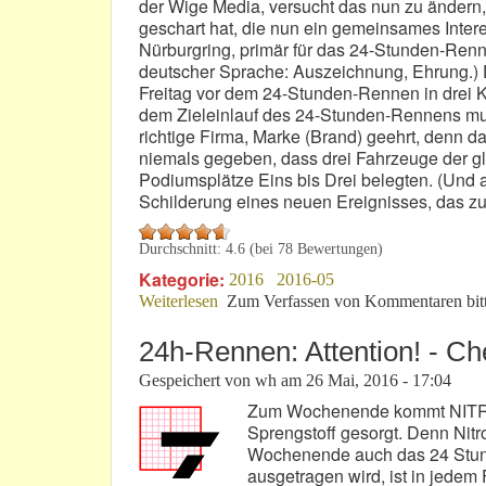
der Wige Media, versucht das nun zu ändern
geschart hat, die nun ein gemeinsames Intere
Nürburgring, primär für das 24-Stunden-Renne
deutscher Sprache: Auszeichnung, Ehrung.) 
Freitag vor dem 24-Stunden-Rennen in drei Ka
dem Zieleinlauf des 24-Stunden-Rennens mus
richtige Firma, Marke (Brand) geehrt, denn 
niemals gegeben, dass drei Fahrzeuge der 
Podiumsplätze Eins bis Drei belegten. (Und a
Schilderung eines neuen Ereignisses, das zu
Durchschnitt:
4.6
(bei
78
Bewertungen)
Kategorie:
2016
2016-05
Weiterlesen
über Nürburgring-Award: Gesichts-Ope
Zum Verfassen von Kommentaren bit
24h-Rennen: Attention! - C
Gespeichert von
wh
am
26 Mai, 2016 - 17:04
Zum Wochenende kommt NITRO i
Sprengstoff gesorgt. Denn Nitr
Wochenende auch das 24 Stund
ausgetragen wird, ist in jedem 