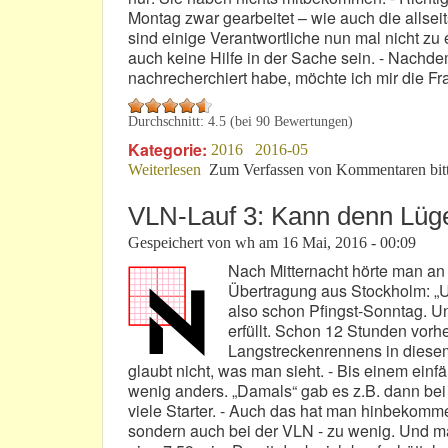
Montag zwar gearbeitet – wie auch die allseit
sind einige Verantwortliche nun mal nicht zu
auch keine Hilfe in der Sache sein. - Nachde
nachrecherchiert habe, möchte ich mir die Fr
Durchschnitt:
4.5
(bei
90
Bewertungen)
Kategorie:
2016
2016-05
Weiterlesen
über VLN: Alles nicht so genau nehm
Zum Verfassen von Kommentaren bit
VLN-Lauf 3: Kann denn Lüg
Gespeichert von
wh
am
16 Mai, 2016 - 00:09
Nach Mitternacht hörte man a
Übertragung aus Stockholm: „
also schon Pfingst-Sonntag. Un
erfüllt. Schon 12 Stunden vorh
Langstreckenrennens in diese
glaubt nicht, was man sieht. - Bis einem einf
wenig anders. „Damals“ gab es z.B. dann be
viele Starter. - Auch das hat man hinbekommen
sondern auch bei der VLN - zu wenig. Und man