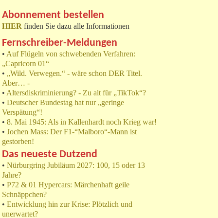
Abonnement bestellen
HIER
finden Sie dazu alle Informationen
Fernschreiber-Meldungen
•
Auf Flügeln von schwebenden Verfahren:
„Capricorn 01“
•
„Wild. Verwegen.“ - wäre schon DER Titel.
Aber… -
•
Altersdiskriminierung? - Zu alt für „TikTok“?
•
Deutscher Bundestag hat nur „geringe
Verspätung“!
•
8. Mai 1945: Als in Kallenhardt noch Krieg war!
•
Jochen Mass: Der F1-“Malboro“-Mann ist
gestorben!
Das neueste Dutzend
•
Nürburgring Jubiläum 2027: 100, 15 oder 13
Jahre?
•
P72 & 01 Hypercars: Märchenhaft geile
Schnäppchen?
•
Entwicklung hin zur Krise: Plötzlich und
unerwartet?