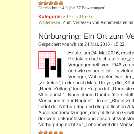
Durchschnitt:
4.9
(bei
57
Bewertungen)
Kategorie:
2016
2016-05
Weiterlesen
über 24h-Rennen: Attention! - Chef k
Zum Verfassen von Kommentaren bit
Nürburgring: Ein Ort zum V
Gespeichert von
wh
am
24 Mai, 2016 - 15:22
Heute, am 24. Mai 2016, ersche
Redaktion hat sich auf eine „
Vergangenheit, von 1946 zu un
und wie es heute ist – in viel
Verleger, Walterpeter Twer, im 
„Zeitreise“, in der auch Malu Dreyer, die „Kön
„Rhein-Zeitung“ für die Region ist: „Denn sie
Mittelpunkt.“ - Nach einem Durchblättern stell
Menschen in der Region“. - In der „Rhein-Zei
findet der Nürburgring und die politischen Af
Auseinandersetzungen, die politischen Gewitt
der wohl bekanntesten und anspruchsvollste
Nürburgring nicht zur „Lebenswelt der Mensc