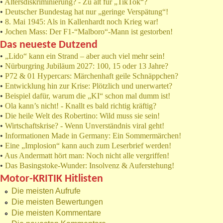
•
Altersdiskriminierung? - Zu alt für „TikTok“?
•
Deutscher Bundestag hat nur „geringe Verspätung“!
•
8. Mai 1945: Als in Kallenhardt noch Krieg war!
•
Jochen Mass: Der F1-“Malboro“-Mann ist gestorben!
Das neueste Dutzend
•
„Lido“ kann ein Strand – aber auch viel mehr sein!
•
Nürburgring Jubiläum 2027: 100, 15 oder 13 Jahre?
•
P72 & 01 Hypercars: Märchenhaft geile Schnäppchen?
•
Entwicklung hin zur Krise: Plötzlich und unerwartet?
•
Beispiel dafür, warum die „KI“ schon mal dumm ist!
•
Ola kann’s nicht! - Knallt es bald richtig kräftig?
•
Die heile Welt des Robertino: Wild muss sie sein!
•
Wirtschaftskrise? - Wenn Unverständnis viral geht!
•
Informationen Made in Germany: Ein Sommermärchen!
•
Eine „Implosion“ kann auch zum Leserbrief werden!
•
Aus Andermatt hört man: Noch nicht alle vergriffen!
•
Das Basingstoke-Wunder: Insolvenz & Auferstehung!
Motor-KRITIK Hitlisten
Die meisten Aufrufe
Die meisten Bewertungen
Die meisten Kommentare