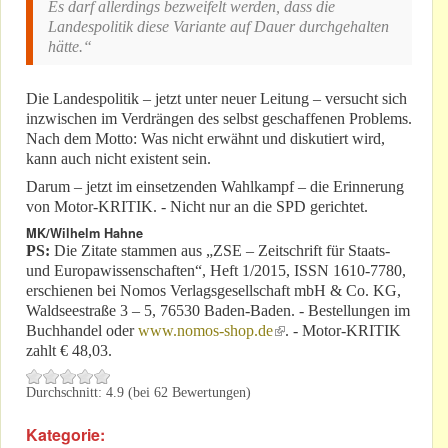
Es darf allerdings bezweifelt werden, dass die
Landespolitik diese Variante auf Dauer durchgehalten
hätte.“
Die Landespolitik – jetzt unter neuer Leitung – versucht sich
inzwischen im Verdrängen des selbst geschaffenen Problems.
Nach dem Motto: Was nicht erwähnt und diskutiert wird,
kann auch nicht existent sein.
Darum – jetzt im einsetzenden Wahlkampf – die Erinnerung
von Motor-KRITIK. - Nicht nur an die SPD gerichtet.
MK/Wilhelm Hahne
PS:
Die Zitate stammen aus „ZSE – Zeitschrift für Staats-
und Europawissenschaften“, Heft 1/2015, ISSN 1610-7780,
erschienen bei Nomos Verlagsgesellschaft mbH & Co. KG,
Waldseestraße 3 – 5, 76530 Baden-Baden. - Bestellungen im
Buchhandel oder
www.nomos-shop.de
(link is external)
. - Motor-KRITIK
zahlt € 48,03.
Durchschnitt:
4.9
(bei
62
Bewertungen)
Kategorie: