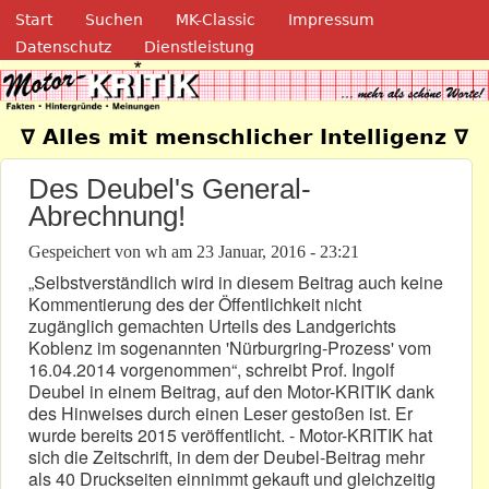
Navigation
Direkt zum Inhalt
Start
Suchen
MK-Classic
Impressum
Datenschutz
Dienstleistung
Motor-Kritik.de
∇ Alles mit menschlicher Intelligenz ∇
Des Deubel's General-
Abrechnung!
Gespeichert von
wh
am
23 Januar, 2016 - 23:21
„Selbstverständlich wird in diesem Beitrag auch keine
Kommentierung des der Öffentlichkeit nicht
zugänglich gemachten Urteils des Landgerichts
Koblenz im sogenannten 'Nürburgring-Prozess' vom
16.04.2014 vorgenommen“, schreibt Prof. Ingolf
Deubel in einem Beitrag, auf den Motor-KRITIK dank
des Hinweises durch einen Leser gestoßen ist. Er
wurde bereits 2015 veröffentlicht. - Motor-KRITIK hat
sich die Zeitschrift, in dem der Deubel-Beitrag mehr
als 40 Druckseiten einnimmt gekauft und gleichzeitig