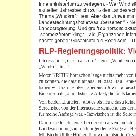
Innenministerium zu verlagern. - Wer Wind s
aktuellen Jahresbericht 2016 des Landesre
Thema „Windkraft“ liest. Aber das Umweltminis
Landesrechnungshof etwas übersehen? - Nein
Landesregierung. Und greift seinerseits aktue
„schmerzfreier“ klingt – als „Ergänzende Inf
nachfolgender Geschichte die Rede sein. - U
RLP-Regierungspolitik: Vi
Interessant ist, dass man zum Thema „Wind“ von de
„Windschatten“.
Motor-KRITIK hört schon lange nichts mehr von ih
zu können, die darauf hinaus lief, dass Frau Lemke 
haben wir Frau Lemke – aber auch Juwi – angeschri
Eine normale journalistische Arbeit, die für Klarhei
Von beiden „Parteien“ gibt es bis heute dazu kei
Screenshot von der Internetseite gemacht, aus der 
für meine Anfrage war. - Inzwischen ist die Seite 
Darum stelle ich heute, bei der sich abzeichnen
Landesrechnungshof nicht irgendeine Frage an He
Ministerin Ulrike Höfken (Umweltministerium), son