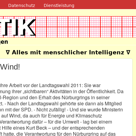
Direkt zum Inhalt
Datenschutz
Dienstleistung
e
∇ Alles mit menschlicher Intelligenz ∇
 Wind!
ihre Arbeit vor der Landtagswahl 2011: Sie war
ng ihrer „sichtbaren“ Aktivitäten in der Öffentlichkeit. Da
fel-Region und den Erhalt des Nürburgrings in seiner
t. - Nach der Landtagswahl gehörte sie dann als Mitglied
n mit der SPD. - Nicht zufällig! - Und sie wurde Ministerin
B. auf Wind, da auch für Energie und Klimaschutz
e Verantwortung dafür – für die Umwelt - lag bei einem
t Hilfe eines Kurt Beck – und der entsprechenden
t hatte, die Verantwortung für den Nürburgring auf das