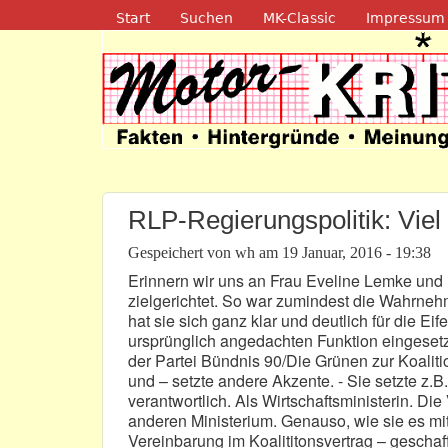
Navigation
Start
Suchen
MK-Classic
Impressum
Motor-Kritik.d
RLP-Regierungspolitik: Viel
Gespeichert von
wh
am
19 Januar, 2016 - 19:38
Erinnern wir uns an Frau Eveline Lemke und 
zielgerichtet. So war zumindest die Wahrnehmu
hat sie sich ganz klar und deutlich für die Ei
ursprünglich angedachten Funktion eingesetz
der Partei Bündnis 90/Die Grünen zur Koalitio
und – setzte andere Akzente. - Sie setzte z.
verantwortlich. Als Wirtschaftsministerin. Di
anderen Ministerium. Genauso, wie sie es mi
Vereinbarung im Koalititonsvertrag – geschaff