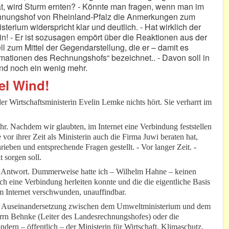
ät, wird Sturm ernten? - Könnte man fragen, wenn man im
chnungshof von Rheinland-Pfalz die Anmerkungen zum
terium widerspricht klar und deutlich. - Hat wirklich der
! - Er ist sozusagen empört über die Reaktionen aus der
ll zum Mittel der Gegendarstellung, die er – damit es
ormationen des Rechnungshofs“ bezeichnet.. - Davon soll in
nd noch ein wenig mehr.
el Wind!
r Wirtschaftsministerin Evelin Lemke nichts hört. Sie verharrt im
r. Nachdem wir glaubten, im Internet eine Verbindung feststellen
vor ihrer Zeit als Ministerin auch die Firma Juwi beraten hat,
eben und entsprechende Fragen gestellt. - Vor langer Zeit. -
t sorgen soll.
ne Antwort. Dummerweise hatte ich – Wilhelm Hahne – keinen
ich eine Verbindung herleiten konnte und die die eigentliche Basis
im Internet verschwunden, unauffindbar.
den Auseinandersetzung zwischen dem Umweltministerium und dem
rrn Behnke (Leiter des Landesrechnungshofes) oder die
dern – öffentlich – der Ministerin für Wirtschaft, Klimaschutz,