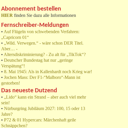
Abonnement bestellen
HIER
finden Sie dazu alle Informationen
Fernschreiber-Meldungen
•
Auf Flügeln von schwebenden Verfahren:
„Capricorn 01“
•
„Wild. Verwegen.“ - wäre schon DER Titel.
Aber… -
•
Altersdiskriminierung? - Zu alt für „TikTok“?
•
Deutscher Bundestag hat nur „geringe
Verspätung“!
•
8. Mai 1945: Als in Kallenhardt noch Krieg war!
•
Jochen Mass: Der F1-“Malboro“-Mann ist
gestorben!
Das neueste Dutzend
•
„Lido“ kann ein Strand – aber auch viel mehr
sein!
•
Nürburgring Jubiläum 2027: 100, 15 oder 13
Jahre?
•
P72 & 01 Hypercars: Märchenhaft geile
Schnäppchen?