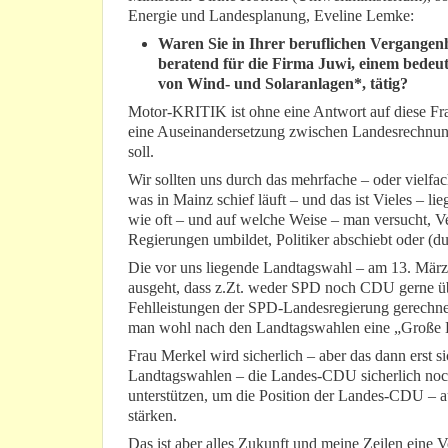
Energie und Landesplanung, Eveline Lemke:
Waren Sie in Ihrer beruflichen Vergangenhe
beratend für die Firma Juwi, einem bedeu
von Wind- und Solaranlagen*, tätig?
Motor-KRITIK ist ohne eine Antwort auf diese Frage
eine Auseinandersetzung zwischen Landesrechnungs
soll.
Wir sollten uns durch das mehrfache – oder vielfa
was in Mainz schief läuft – und das ist Vieles – 
wie oft – und auf welche Weise – man versucht, V
Regierungen umbildet, Politiker abschiebt oder (du
Die vor uns liegende Landtagswahl – am 13. Mä
ausgeht, dass z.Zt. weder SPD noch CDU gerne üb
Fehlleistungen der SPD-Landesregierung gerechnet
man wohl nach den Landtagswahlen eine „Große Ko
Frau Merkel wird sicherlich – aber das dann erst 
Landtagswahlen – die Landes-CDU sicherlich noch
unterstützen, um die Position der Landes-CDU – a
stärken.
Das ist aber alles Zukunft und meine Zeilen eine V