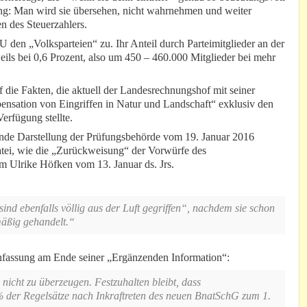
g: Man wird sie übersehen, nicht wahrnehmen und weiter
n des Steuerzahlers.
den „Volksparteien“ zu. Ihr Anteil durch Parteimitglieder an der
ils bei 0,6 Prozent, also um 450 – 460.000 Mitglieder bei mehr
 die Fakten, die aktuell der Landesrechnungshof mit seiner
nsation von Eingriffen in Natur und Landschaft“ exklusiv den
erfügung stellte.
nde Darstellung der Prüfungsbehörde vom 19. Januar 2016
atei, wie die „Zurückweisung“ der Vorwürfe des
 Ulrike Höfken vom 13. Januar ds. Jrs.
nd ebenfalls völlig aus der Luft gegriffen“, nachdem sie schon
mäßig gehandelt.“
fassung am Ende seiner „Ergänzenden Information“:
icht zu überzeugen. Festzuhalten bleibt, dass
 der Regelsätze nach Inkraftreten des neuen BnatSchG zum 1.