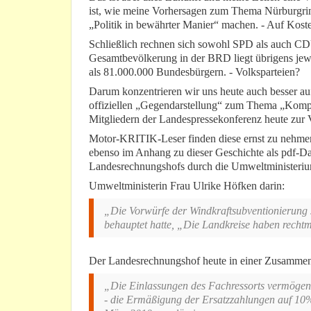
ist, wie meine Vorhersagen zum Thema Nürburgrin
„Politik in bewährter Manier“ machen. - Auf Koste
Schließlich rechnen sich sowohl SPD als auch CDU 
Gesamtbevölkerung in der BRD liegt übrigens jewe
als 81.000.000 Bundesbürgern. - Volksparteien?
Darum konzentrieren wir uns heute auch besser auf
offiziellen „Gegendarstellung“ zum Thema „Kompe
Mitgliedern der Landespressekonferenz heute zur V
Motor-KRITIK-Leser finden diese ernst zu nehme
ebenso im Anhang zu dieser Geschichte als pdf-D
Landesrechnungshofs durch die Umweltministerium
Umweltministerin Frau Ulrike Höfken darin:
„Die Vorwürfe der Windkraftsubventionierung si
behauptet hatte, „Die Landkreise haben recht
Der Landesrechnungshof heute in einer Zusammen
„Die Einlassungen des Fachressorts vermögen n
- die Ermäßigung der Ersatzzahlungen auf 10%