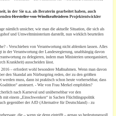
it, in der Sie u.a. als Beraterin gearbeitet haben, auch
tenden
Hersteller von Windkrafträdern
Projektentwickler
 nämlich unsicher, wie man die aktuelle Situation, die sich als
hof und Umweltministerium darstellt, nun wirklich beurteilen
che? - Verschieben von Verantwortung nicht ablenken lassen. Alles
liegt in der Verantwortung der Landesregierung, unabhängig davon
erantwortung zu delegieren, indem man Ministerien umorganisiert,
rch Krankheit) ausscheiden lässt.
rz 2016 – erfordert wohl besondere Maßnahmen. Wenn man davon
er den Skandal am Nürburgring reden, der zu den größten
 werden muss, dann ist praktisch schon heute vorhersehbar, dass
alititon“ ansteuert. - Wie von Frau Merkel empfohlen?
sicherlich nach Karneval und unübersehbar vor den
 mit einem „Einschwenken“ in Sachen Flüchtlingspolitik
uch gegenüber der AfD (Alternative für Deutschland) - zu
orhersage, die – wenn sie denn eintrifft – genau so bedeutungsvoll