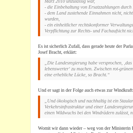
März 2010 unzulässig war,
- die Einbehaltung von Ersatzzahlungen durc
- dem Land zustehende Einnahmen nicht, nicht r
wurden,
- ein einheitlicher rechtskonformer Verwaltungs
Verpflichtung zur Rechts- und Fachaufsicht 
Es ist sicherlich Zufall, dass gerade heute der P
Josef Bracht, erklärt:
„Die Landesregierung habe versprochen, ‚das L
lebenswerter‘ zu machen. Zwischen rot-grünem 
eine erhebliche Lücke, so Bracht.“
Und er sagt in der Folge auch etwas zur Windkraft
„Und ökologisch und nachhaltig ist ein Staula
Verkehrsinfrastruktur und einer Landesregierung
einen Wildwuchs bei den Windrädern zulässt, n
Womit wir dann wieder – weg von der Ministerin 