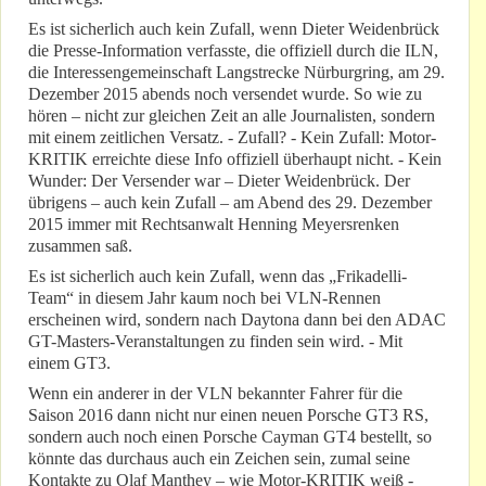
Es ist sicherlich auch kein Zufall, wenn Dieter Weidenbrück
die Presse-Information verfasste, die offiziell durch die ILN,
die Interessengemeinschaft Langstrecke Nürburgring, am 29.
Dezember 2015 abends noch versendet wurde. So wie zu
hören – nicht zur gleichen Zeit an alle Journalisten, sondern
mit einem zeitlichen Versatz. - Zufall? - Kein Zufall: Motor-
KRITIK erreichte diese Info offiziell überhaupt nicht. - Kein
Wunder: Der Versender war – Dieter Weidenbrück. Der
übrigens – auch kein Zufall – am Abend des 29. Dezember
2015 immer mit Rechtsanwalt Henning Meyersrenken
zusammen saß.
Es ist sicherlich auch kein Zufall, wenn das „Frikadelli-
Team“ in diesem Jahr kaum noch bei VLN-Rennen
erscheinen wird, sondern nach Daytona dann bei den ADAC
GT-Masters-Veranstaltungen zu finden sein wird. - Mit
einem GT3.
Wenn ein anderer in der VLN bekannter Fahrer für die
Saison 2016 dann nicht nur einen neuen Porsche GT3 RS,
sondern auch noch einen Porsche Cayman GT4 bestellt, so
könnte das durchaus auch ein Zeichen sein, zumal seine
Kontakte zu Olaf Manthey – wie Motor-KRITIK weiß -