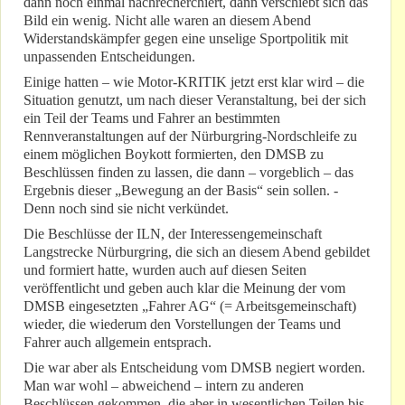
dann noch einmal nachrecherchiert, dann verschiebt sich das
Bild ein wenig. Nicht alle waren an diesem Abend
Widerstandskämpfer gegen eine unselige Sportpolitik mit
unpassenden Entscheidungen.
Einige hatten – wie Motor-KRITIK jetzt erst klar wird – die
Situation genutzt, um nach dieser Veranstaltung, bei der sich
ein Teil der Teams und Fahrer an bestimmten
Rennveranstaltungen auf der Nürburgring-Nordschleife zu
einem möglichen Boykott formierten, den DMSB zu
Beschlüssen finden zu lassen, die dann – vorgeblich – das
Ergebnis dieser „Bewegung an der Basis“ sein sollen. -
Denn noch sind sie nicht verkündet.
Die Beschlüsse der ILN, der Interessengemeinschaft
Langstrecke Nürburgring, die sich an diesem Abend gebildet
und formiert hatte, wurden auch auf diesen Seiten
veröffentlicht und geben auch klar die Meinung der vom
DMSB eingesetzten „Fahrer AG“ (= Arbeitsgemeinschaft)
wieder, die wiederum den Vorstellungen der Teams und
Fahrer auch allgemein entsprach.
Die war aber als Entscheidung vom DMSB negiert worden.
Man war wohl – abweichend – intern zu anderen
Beschlüssen gekommen, die aber in wesentlichen Teilen bis