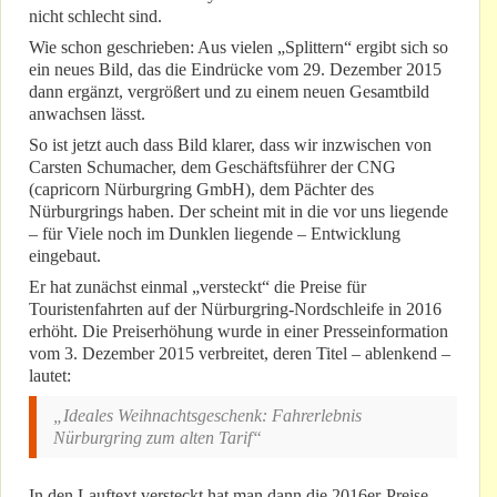
nicht schlecht sind.
Wie schon geschrieben: Aus vielen „Splittern“ ergibt sich so
ein neues Bild, das die Eindrücke vom 29. Dezember 2015
dann ergänzt, vergrößert und zu einem neuen Gesamtbild
anwachsen lässt.
So ist jetzt auch dass Bild klarer, dass wir inzwischen von
Carsten Schumacher, dem Geschäftsführer der CNG
(capricorn Nürburgring GmbH), dem Pächter des
Nürburgrings haben. Der scheint mit in die vor uns liegende
– für Viele noch im Dunklen liegende – Entwicklung
eingebaut.
Er hat zunächst einmal „versteckt“ die Preise für
Touristenfahrten auf der Nürburgring-Nordschleife in 2016
erhöht. Die Preiserhöhung wurde in einer Presseinformation
vom 3. Dezember 2015 verbreitet, deren Titel – ablenkend –
lautet:
„Ideales Weihnachtsgeschenk: Fahrerlebnis
Nürburgring zum alten Tarif“
In den Lauftext versteckt hat man dann die 2016er-Preise