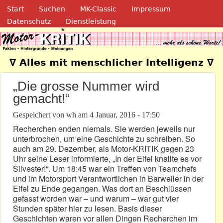
Navigation
Direkt zum Inhalt
Start
Suchen
MK-Classic
Impressum
Datenschutz
Dienstleistung
Motor-Kritik.de
∇ Alles mit menschlicher Intelligenz ∇
„Die grosse Nummer wird
gemacht!“
Gespeichert von
wh
am
4 Januar, 2016 - 17:50
Recherchen enden niemals. Sie werden jeweils nur
unterbrochen, um eine Geschichte zu schreiben. So
auch am 29. Dezember, als Motor-KRITIK gegen 23
Uhr seine Leser informierte, „In der Eifel knallte es vor
Silvester!“. Um 18:45 war ein Treffen von Teamchefs
und im Motorsport Verantwortlichen in Barweiler in der
Eifel zu Ende gegangen. Was dort an Beschlüssen
gefasst worden war – und warum – war gut vier
Stunden später hier zu lesen. Basis dieser
Geschichten waren vor allen Dingen Recherchen im