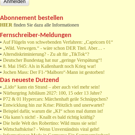
Abonnement bestellen
HIER
finden Sie dazu alle Informationen
Fernschreiber-Meldungen
•
Auf Flügeln von schwebenden Verfahren: „Capricorn 01“
•
„Wild. Verwegen.“ - wäre schon DER Titel. Aber… -
•
Altersdiskriminierung? - Zu alt für „TikTok“?
•
Deutscher Bundestag hat nur „geringe Verspätung“!
•
8. Mai 1945: Als in Kallenhardt noch Krieg war!
•
Jochen Mass: Der F1-“Malboro“-Mann ist gestorben!
Das neueste Dutzend
•
„Lido“ kann ein Strand – aber auch viel mehr sein!
•
Nürburgring Jubiläum 2027: 100, 15 oder 13 Jahre?
•
P72 & 01 Hypercars: Märchenhaft geile Schnäppchen?
•
Entwicklung hin zur Krise: Plötzlich und unerwartet?
•
Beispiel dafür, warum die „KI“ schon mal dumm ist!
•
Ola kann’s nicht! - Knallt es bald richtig kräftig?
•
Die heile Welt des Robertino: Wild muss sie sein!
•
Wirtschaftskrise? - Wenn Unverständnis viral geht!