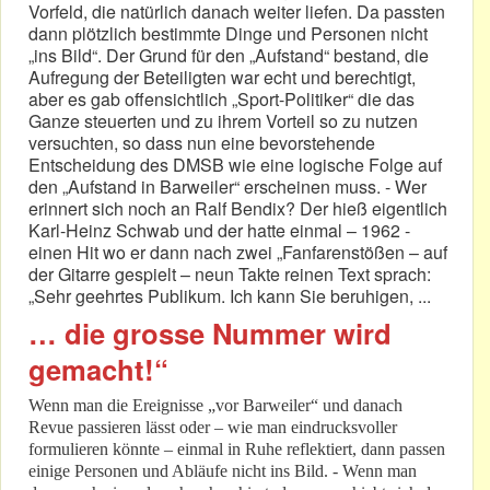
Vorfeld, die natürlich danach weiter liefen. Da passten
dann plötzlich bestimmte Dinge und Personen nicht
„ins Bild“. Der Grund für den „Aufstand“ bestand, die
Aufregung der Beteiligten war echt und berechtigt,
aber es gab offensichtlich „Sport-Politiker“ die das
Ganze steuerten und zu ihrem Vorteil so zu nutzen
versuchten, so dass nun eine bevorstehende
Entscheidung des DMSB wie eine logische Folge auf
den „Aufstand in Barweiler“ erscheinen muss. - Wer
erinnert sich noch an Ralf Bendix? Der hieß eigentlich
Karl-Heinz Schwab und der hatte einmal – 1962 -
einen Hit wo er dann nach zwei „Fanfarenstößen – auf
der Gitarre gespielt – neun Takte reinen Text sprach:
„Sehr geehrtes Publikum. Ich kann Sie beruhigen, ...
… die grosse Nummer wird
gemacht!“
Wenn man die Ereignisse „vor Barweiler“ und danach
Revue passieren lässt oder – wie man eindrucksvoller
formulieren könnte – einmal in Ruhe reflektiert, dann passen
einige Personen und Abläufe nicht ins Bild. - Wenn man