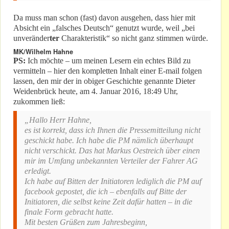
Da muss man schon (fast) davon ausgehen, dass hier mit
Absicht ein „falsches Deutsch“ genutzt wurde, weil „bei
unveränder
ter
Charakteristik“ so nicht ganz stimmen würde.
MK/Wilhelm Hahne
PS:
Ich möchte – um meinen Lesern ein echtes Bild zu
vermitteln – hier den kompletten Inhalt einer E-mail folgen
lassen, den mir der in obiger Geschichte genannte Dieter
Weidenbrück heute, am 4. Januar 2016, 18:49 Uhr,
zukommen ließ:
„Hallo Herr Hahne,
es ist korrekt, dass ich Ihnen die Pressemitteilung nicht
geschickt habe. Ich habe die PM nämlich überhaupt
nicht verschickt. Das hat Markus Oestreich über einen
mir im Umfang unbekannten Verteiler der Fahrer AG
erledigt.
Ich habe auf Bitten der Initiatoren lediglich die PM auf
facebook gepostet, die ich – ebenfalls auf Bitte der
Initiatoren, die selbst keine Zeit dafür hatten – in die
finale Form gebracht hatte.
Mit besten Grüßen zum Jahresbeginn,