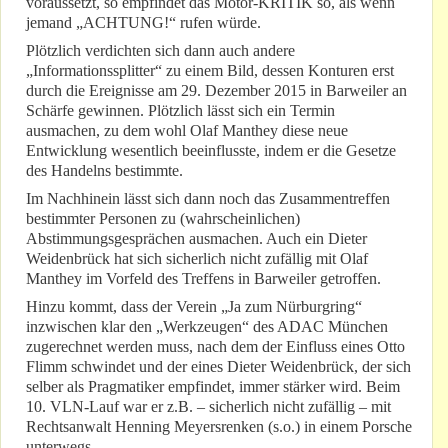
voraussetzt, so empfindet das Motor-KRITIK so, als wenn
jemand „ACHTUNG!“ rufen würde.
Plötzlich verdichten sich dann auch andere
„Informationssplitter“ zu einem Bild, dessen Konturen erst
durch die Ereignisse am 29. Dezember 2015 in Barweiler an
Schärfe gewinnen. Plötzlich lässt sich ein Termin
ausmachen, zu dem wohl Olaf Manthey diese neue
Entwicklung wesentlich beeinflusste, indem er die Gesetze
des Handelns bestimmte.
Im Nachhinein lässt sich dann noch das Zusammentreffen
bestimmter Personen zu (wahrscheinlichen)
Abstimmungsgesprächen ausmachen. Auch ein Dieter
Weidenbrück hat sich sicherlich nicht zufällig mit Olaf
Manthey im Vorfeld des Treffens in Barweiler getroffen.
Hinzu kommt, dass der Verein „Ja zum Nürburgring“
inzwischen klar den „Werkzeugen“ des ADAC München
zugerechnet werden muss, nach dem der Einfluss eines Otto
Flimm schwindet und der eines Dieter Weidenbrück, der sich
selber als Pragmatiker empfindet, immer stärker wird. Beim
10. VLN-Lauf war er z.B. – sicherlich nicht zufällig – mit
Rechtsanwalt Henning Meyersrenken (s.o.) in einem Porsche
unterwegs.