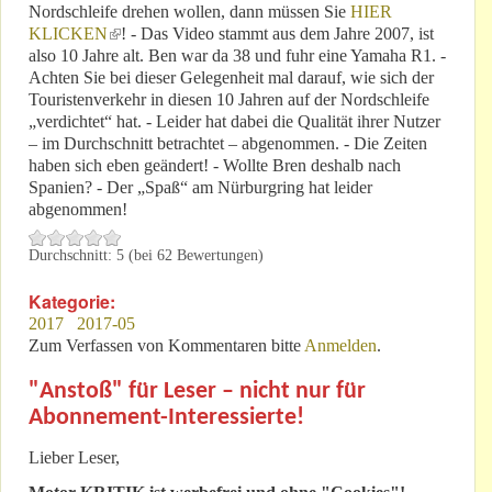
Nordschleife drehen wollen, dann müssen Sie
HIER
KLICKEN
(link is external)
! - Das Video stammt aus dem Jahre 2007, ist
also 10 Jahre alt. Ben war da 38 und fuhr eine Yamaha R1. -
Achten Sie bei dieser Gelegenheit mal darauf, wie sich der
Touristenverkehr in diesen 10 Jahren auf der Nordschleife
„verdichtet“ hat. - Leider hat dabei die Qualität ihrer Nutzer
– im Durchschnitt betrachtet – abgenommen. - Die Zeiten
haben sich eben geändert! - Wollte Bren deshalb nach
Spanien? - Der „Spaß“ am Nürburgring hat leider
abgenommen!
Durchschnitt:
5
(bei
62
Bewertungen)
Kategorie:
2017
2017-05
Zum Verfassen von Kommentaren bitte
Anmelden
.
"Anstoß" für Leser – nicht nur für
Abonnement-Interessierte!
Lieber Leser,