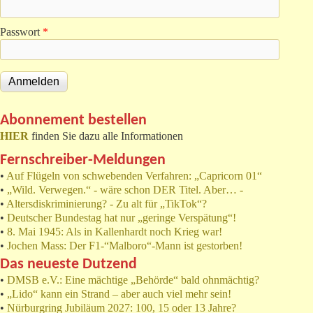
Passwort
*
Abonnement bestellen
HIER
finden Sie dazu alle Informationen
Fernschreiber-Meldungen
•
Auf Flügeln von schwebenden Verfahren: „Capricorn 01“
•
„Wild. Verwegen.“ - wäre schon DER Titel. Aber… -
•
Altersdiskriminierung? - Zu alt für „TikTok“?
•
Deutscher Bundestag hat nur „geringe Verspätung“!
•
8. Mai 1945: Als in Kallenhardt noch Krieg war!
•
Jochen Mass: Der F1-“Malboro“-Mann ist gestorben!
Das neueste Dutzend
•
DMSB e.V.: Eine mächtige „Behörde“ bald ohnmächtig?
•
„Lido“ kann ein Strand – aber auch viel mehr sein!
•
Nürburgring Jubiläum 2027: 100, 15 oder 13 Jahre?