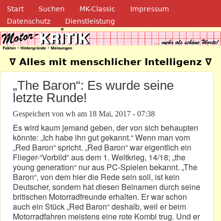
Navigation
Direkt zum Inhalt
Start
Suchen
MK-Classic
Impressum
Datenschutz
Dienstleistung
Motor-Kritik.de
∇ Alles mit menschlicher Intelligenz ∇
„The Baron“: Es wurde seine
letzte Runde!
Gespeichert von
wh
am
18 Mai, 2017 - 07:38
Es wird kaum jemand geben, der von sich behaupten
könnte: „Ich habe ihn gut gekannt.“ Wenn man vom
„Red Baron“ spricht. „Red Baron“ war eigentlich ein
Flieger-“Vorbild“ aus dem 1. Weltkrieg, 14/18; „the
young generation“ nur aus PC-Spielen bekannt. „The
Baron“, von dem hier die Rede sein soll, ist kein
Deutscher, sondern hat diesen Beinamen durch seine
britischen Motorradfreunde erhalten. Er war schon
auch ein Stück „Red Baron“ deshalb, weil er beim
Motorradfahren meistens eine rote Kombi trug. Und er