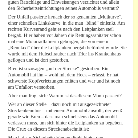
guten Ratschläge und Einweisungen verzichtet und allein
den Sicherheitseinrichtungen seines Automobils vertraut?
Der Unfall passierte in/nach der so genannten „Mutkurve“,
einer schnellen Linkskurve, in die man „blind“ einlenkt. Am
rechten Kurvenrand geht es nach den Leitplanken steil
bergab. Hier haben vor Jahren die Rettungssanitäter schon
mal eine Motorradfahrerin geborgen, die von einem
„Renntaxi“ über die Leitplanken bergab befördert wurde. Sie
wurde mit dem Hubschrauber nach Trier ins Krankenhaus
geflogen und ist dort gestorben.
Bren ist sozusagen „auf der Strecke“ gestorben. Ein
Automobil hat ihn – wohl mit dem Heck – erfasst. Er hat
schwerste Kopfverletzungen erlitten und war und ist noch
am Unfallort verstorben.
Aber man fragt sich: Warum ist das diesem Mann passiert?
Wer an dieser Stelle – dazu noch mit ausgezeichneter
Streckenkenntnis – mit einem Automobil ausrollt, der weiß –
gerade wie Bren – dass man schnellstens das Automobil
verlassen muss, um sich hinter die Leitplanken zu begeben.
Die Crux an diesem Streckenabschnitt ist:
Man hat aus Sicherheitsgründen direkt hinter den