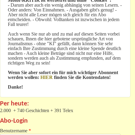
Motor-KRITIK
ist werbefrei und ohne "Cookies"!
-
Darum aber auch ein wenig abhängig von seinen Lesern. -
Oder anders: Von Einnahmen. - Ausgaben gibt's genug! -
Aber nicht alle Leser mögen sich gleich für ein Abo
entscheiden. - Obwohl: Volltanken ist inzwischen in jedem
Fall teurer!
Auch wenn Sie nur ab und zu mal auf diesen Seiten vorbei
schauen, Ihnen die hier gebotene ursprüngliche Art von
Journalismus - ohne "KI" gefällt, dann können Sie sehr
einfach Ihre Zustimmung durch eine kleine Spende deutlich
machen - Auch kleine Beträge sind nicht nur eine Hilfe,
sondern werden auch als Zustimmung empfunden, auf dem
richtigen Weg zu sein!
Wenn Sie aber sofort ein für mich wichtiger Abonnent
werden wollen:
HIER
finden Sie die Kontendaten!
Danke!
Per heute:
2.000 + 740 Geschichten + 391 Telex
Abo-Login
Benutzername
*