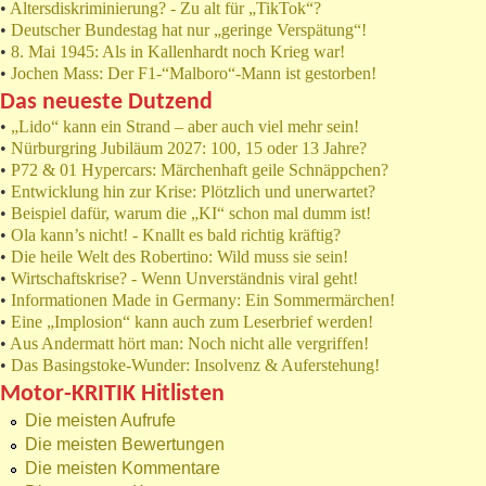
•
Altersdiskriminierung? - Zu alt für „TikTok“?
•
Deutscher Bundestag hat nur „geringe Verspätung“!
•
8. Mai 1945: Als in Kallenhardt noch Krieg war!
•
Jochen Mass: Der F1-“Malboro“-Mann ist gestorben!
Das neueste Dutzend
•
„Lido“ kann ein Strand – aber auch viel mehr sein!
•
Nürburgring Jubiläum 2027: 100, 15 oder 13 Jahre?
•
P72 & 01 Hypercars: Märchenhaft geile Schnäppchen?
•
Entwicklung hin zur Krise: Plötzlich und unerwartet?
•
Beispiel dafür, warum die „KI“ schon mal dumm ist!
•
Ola kann’s nicht! - Knallt es bald richtig kräftig?
•
Die heile Welt des Robertino: Wild muss sie sein!
•
Wirtschaftskrise? - Wenn Unverständnis viral geht!
•
Informationen Made in Germany: Ein Sommermärchen!
•
Eine „Implosion“ kann auch zum Leserbrief werden!
•
Aus Andermatt hört man: Noch nicht alle vergriffen!
•
Das Basingstoke-Wunder: Insolvenz & Auferstehung!
Motor-KRITIK Hitlisten
Die meisten Aufrufe
Die meisten Bewertungen
Die meisten Kommentare