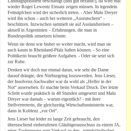
Landtagspräsident beschäftigt (und gut bezahlt!), da wird mal
wieder Roger Lewentz Einsatz zeigen müssen. In irgendein
Fettnäpfchen wird der sicherlich treten. - Aber Malu Dreyer
wird ihn schon – auch bei weiteren „Ausrutschern“ -
beschützen. Inzwischen sammelt sie auf Auslandsreisen –
aktuell in Argentinien – Erfahrungen, die man in
Bundespolitik umsetzen könnte.
Wenn sie denn wie bisher so weiter macht, wird man sie
auch kaum in Rheinland-Pfalz halten können. - So eine
Politikerin braucht größere Aufgaben. - Oder sie setzt sich
zur Ruhe.
Denken wir doch nur einmal daran, wie sehr die Dame
darauf drängte, den Nürburgring loszuwerden. Jens Lieser,
der Insolvenz-Sachwalter war da wohl als „Helfer in der
Not“ ausersehen. Er machte beim Verkauf Druck. Der letzte
Schritt wurde praktisch in 48 Stunden umgesetzt und Malu
Dreyer war damals – warum eigentlich? - mit ihrer
Stellvertreterin, die gleichzeitig Wirtschaftsministerin war,
dann in Koblenz „vor Ort“.
Jens Lieser hat leider zu lange Zeit gebraucht, den
überraschend einberufenen Gläubigerausschuss zu einem JA,
einer Zustimmung zum Verkauf an den „mittelständischen