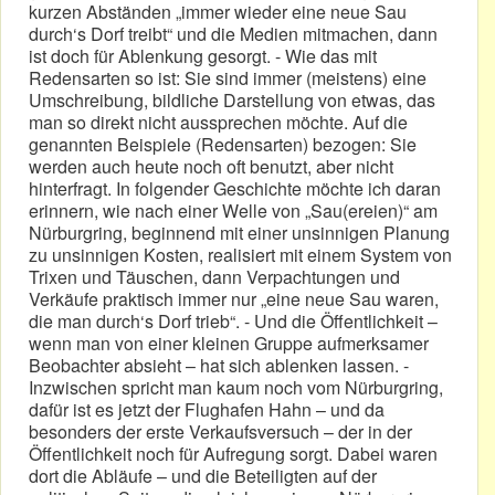
kurzen Abständen „immer wieder eine neue Sau
durch‘s Dorf treibt“ und die Medien mitmachen, dann
ist doch für Ablenkung gesorgt. - Wie das mit
Redensarten so ist: Sie sind immer (meistens) eine
Umschreibung, bildliche Darstellung von etwas, das
man so direkt nicht aussprechen möchte. Auf die
genannten Beispiele (Redensarten) bezogen: Sie
werden auch heute noch oft benutzt, aber nicht
hinterfragt. In folgender Geschichte möchte ich daran
erinnern, wie nach einer Welle von „Sau(ereien)“ am
Nürburgring, beginnend mit einer unsinnigen Planung
zu unsinnigen Kosten, realisiert mit einem System von
Trixen und Täuschen, dann Verpachtungen und
Verkäufe praktisch immer nur „eine neue Sau waren,
die man durch‘s Dorf trieb“. - Und die Öffentlichkeit –
wenn man von einer kleinen Gruppe aufmerksamer
Beobachter absieht – hat sich ablenken lassen. -
Inzwischen spricht man kaum noch vom Nürburgring,
dafür ist es jetzt der Flughafen Hahn – und da
besonders der erste Verkaufsversuch – der in der
Öffentlichkeit noch für Aufregung sorgt. Dabei waren
dort die Abläufe – und die Beteiligten auf der