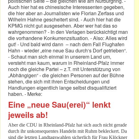
politischen Seite – die gleichen wie am Nürburgring. -
Auch hier hat es chinesische Interessenten gegeben,
die hier aber an Journalisten wie Florian Zerfass und
Wilhelm Hahne gescheitert sind. - Auch hier hat die
KPMG nicht gut ausgesehen. Aber wer hat das so
wahrgenommen? - In den Verlagen berücksichtigt man
die vorhandene Konkurrenzsituation. - Also: Alles wird
gut! - Und bald wird dann – nach dem Fall Flughafen
Hahn - wieder „eine neue Sau durch‘s Dorf getrieben“.
- Schaut man sich einmal in unserem Land um,
versteht man kaum, warum in Rheinland-Pfalz immer
noch die gleiche Partei – z.T. mit Unterstützung von
„Abhängigen“ - die gleichen Personen auf der Bühne
stehen, die sich mit ihren Entscheidungen und
Handlungen eigentlich lange selbst disqualifiziert
haben. - Merke:
Eine „neue Sau(erei)“ lenkt
jeweils ab!
Aber die CDU in Rheinland-Pfalz hat sich auch nicht gerade
durch ihr unkonsequentes Handeln mit Ruhm bekleckert. Da
sind die letzten Landtagswahlen sicherlich für Frau Klöckner