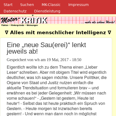
Navigation
Direkt zum Inhalt
Start
Suchen
MK-Classic
Impressum
Datenschutz
Dienstleistung
Motor-Kritik.de
∇ Alles mit menschlicher Intelligenz ∇
Eine „neue Sau(erei)“ lenkt
jeweils ab!
Gespeichert von
wh
am
19 Mai, 2017 - 18:50
Eigentlich wollte ich zu dem Thema einen „Lieber
Leser“ schreiben. Aber mit obigem Titel wird eigentlich
deutlicher, was ich sagen möchte. Unsere Politiker, die
Organe von Staat und Justiz nutzen einfach die
aktuelle Trendsituation und formulieren brav – und
erwähnen es bei jeder Gelegenheit: „Wir müssen nach
vorne schauen!“ - „Gestern ist gestern, Heute ist
heute“! - Selbst das ist heute praktisch ein Spruch von
Gestern. - Heute morgen ist inzwischen bereits
gestern! - Und wenn man dann noch in möglichst