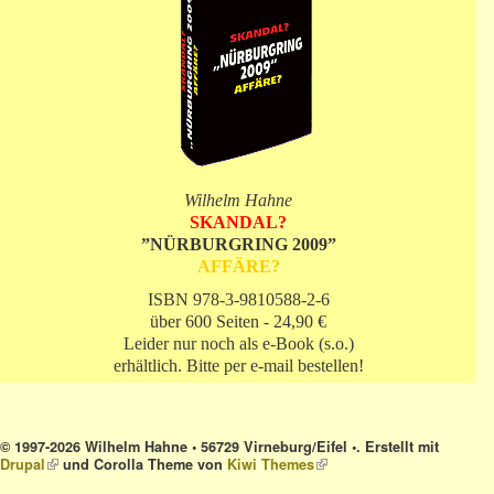
Wilhelm Hahne
SKANDAL?
”NÜRBURGRING 2009”
AFFÄRE?
ISBN 978-3-9810588-2-6
über 600 Seiten - 24,90 €
Leider nur noch als e-Book (s.o.)
erhältlich. Bitte per e-mail bestellen!
© 1997-2026 Wilhelm Hahne • 56729 Virneburg/Eifel •. Erstellt mit
Drupal
(link is external)
und Corolla Theme von
Kiwi Themes
(link is external)