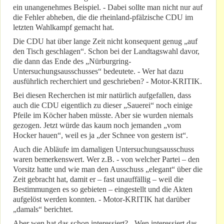
ein unangenehmes Beispiel. - Dabei sollte man nicht nur auf
die Fehler abheben, die die rheinland-pfälzische CDU im
letzten Wahlkampf gemacht hat.
Die CDU hat über lange Zeit nicht konsequent genug „auf
den Tisch geschlagen“. Schon bei der Landtagswahl davor,
die dann das Ende des „Nürburgring-
Untersuchungsausschusses“ bedeutete. - Wer hat dazu
ausführlich recherchiert und geschrieben? - Motor-KRITIK.
Bei diesen Recherchen ist mir natürlich aufgefallen, dass
auch die CDU eigentlich zu dieser „Sauerei“ noch einige
Pfeile im Köcher haben müsste. Aber sie wurden niemals
gezogen. Jetzt würde das kaum noch jemanden „vom
Hocker hauen“, weil es ja „der Schnee von gestern ist“.
Auch die Abläufe im damaligen Untersuchungsausschuss
waren bemerkenswert. Wer z.B. - von welcher Partei – den
Vorsitz hatte und wie man den Ausschuss „elegant“ über die
Zeit gebracht hat, damit er – fast unauffällig – weil die
Bestimmungen es so gebieten – eingestellt und die Akten
aufgelöst werden konnten. - Motor-KRITIK hat darüber
„damals“ berichtet.
Aber wen hat das schon interessiert? - Wen interessiert das