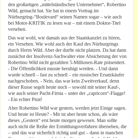
den großartigen „mittelständischen Unternehmer“, Robertino
Wild, gemacht hat. Sie hat in einem Vortrag im
Nürburgring-“Boulevard“ seinen Namen sogar – wie auch
bei Motor-KRITIK zu lesen war – mit einem Doktor-Titel
versehen.
Das war wohl, wie damals aus der Staatskanzlei zu hören,
ein Versehen. Wie wohl auch der Kauf des Nürburgrings
durch Herrn Wild. Aber der durfte nicht platzen. Da hat dann
zunächst der Insolvenz-Sachwalter eine Absicherung der von
Robertino Wild nicht gezahlten 5-Millionen-Rate präsentiert.
- Die Öffentlichkeit musste beruhigt werden. - Und dann
wurde schnell – fast zu schnell – ein russischer Ersatzkäufer
nachgeschoben. - Nein, das war kein Zweitverkauf, denn
dieser Russe segelt heute noch – sowohl mit seiner Kauf-,
wie auch seiner Pacht-Firma – unter der „capricorn“-Flagge!
- Ein echter Pirat!
Aber Robertino Wild war gestern, werden jetzt Einige sagen.
Und heute ist Heute? - Mir ist aber heute schon, als wäre
dieses „Gestern“ erst heute morgen gewesen. Man sollte
auch nicht die Reihe der Ermittlungsverfahren übersehen, die
– und das war sicherlich richtig und gut – dann in manchen