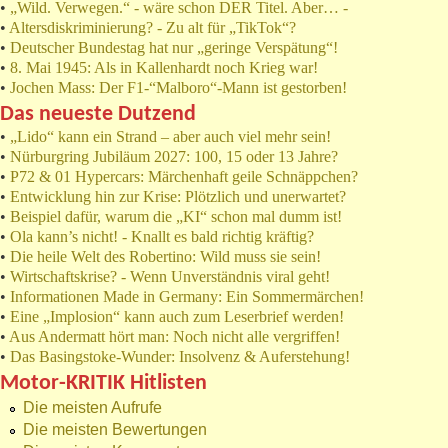
•
„Wild. Verwegen.“ - wäre schon DER Titel. Aber… -
•
Altersdiskriminierung? - Zu alt für „TikTok“?
•
Deutscher Bundestag hat nur „geringe Verspätung“!
•
8. Mai 1945: Als in Kallenhardt noch Krieg war!
•
Jochen Mass: Der F1-“Malboro“-Mann ist gestorben!
Das neueste Dutzend
•
„Lido“ kann ein Strand – aber auch viel mehr sein!
•
Nürburgring Jubiläum 2027: 100, 15 oder 13 Jahre?
•
P72 & 01 Hypercars: Märchenhaft geile Schnäppchen?
•
Entwicklung hin zur Krise: Plötzlich und unerwartet?
•
Beispiel dafür, warum die „KI“ schon mal dumm ist!
•
Ola kann’s nicht! - Knallt es bald richtig kräftig?
•
Die heile Welt des Robertino: Wild muss sie sein!
•
Wirtschaftskrise? - Wenn Unverständnis viral geht!
•
Informationen Made in Germany: Ein Sommermärchen!
•
Eine „Implosion“ kann auch zum Leserbrief werden!
•
Aus Andermatt hört man: Noch nicht alle vergriffen!
•
Das Basingstoke-Wunder: Insolvenz & Auferstehung!
Motor-KRITIK Hitlisten
Die meisten Aufrufe
Die meisten Bewertungen