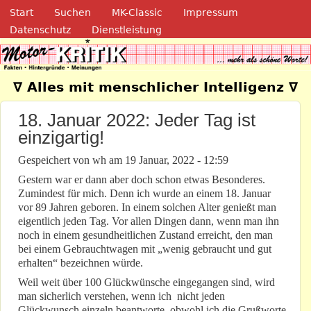
Navigation
Direkt zum Inhalt
Start
Suchen
MK-Classic
Impressum
Datenschutz
Dienstleistung
Motor-Kritik.de
∇ Alles mit menschlicher Intelligenz ∇
18. Januar 2022: Jeder Tag ist
einzigartig!
Gespeichert von
wh
am
19 Januar, 2022 - 12:59
Gestern war er dann aber doch schon etwas Besonderes.
Zumindest für mich. Denn ich wurde an einem 18. Januar
vor 89 Jahren geboren. In einem solchen Alter genießt man
eigentlich jeden Tag. Vor allen Dingen dann, wenn man ihn
noch in einem gesundheitlichen Zustand erreicht, den man
bei einem Gebrauchtwagen mit „wenig gebraucht und gut
erhalten“ bezeichnen würde.
Weil weit über 100 Glückwünsche eingegangen sind, wird
man sicherlich verstehen, wenn ich nicht jeden
Glückwunsch einzeln beantworte, obwohl ich die Grußworte