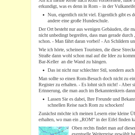
Als ich meine Reise nach Rom vorbereitete, habe i
erkundigt, was es denn in Rom – in der Vulkaneife
Nun, eigentlich nicht viel. Eigentlich gibt es 
andere eine große Hundeschule.
Der Ort besteht nur aus wenigen Gebäuden, die man
nicht unbedingt begreifen, dass man gerade durch 
schon. - Man fährt daran vorbei! - An Schildern 
Wie ich hörte, scheinen Touristen, die diese Str
Straße dann wohl schon mal auf die Idee zu komm
Bar-Keller an die Wand zu hängen.
Das ist nicht nur schlechter Stil, sondern auch 
Man sollte so einen Rom-Besuch doch nicht zu ein
Register zu erhalten. - Es lohnt sich nicht! - Aber
Erinnerung, die man auch im Bekanntenkreis dann
Lassen Sie es dabei, Ihre Freunde und Bekann
schnellen Reise nach Rom zu schocken!
Zunächst möchte ich meinen Lesern eine kleine Übe
erhalten, wo man ein „ROM“ in der Eifel finden ka
Oben rechts findet man auf diese
eventuelle Weiterreise gewählt 