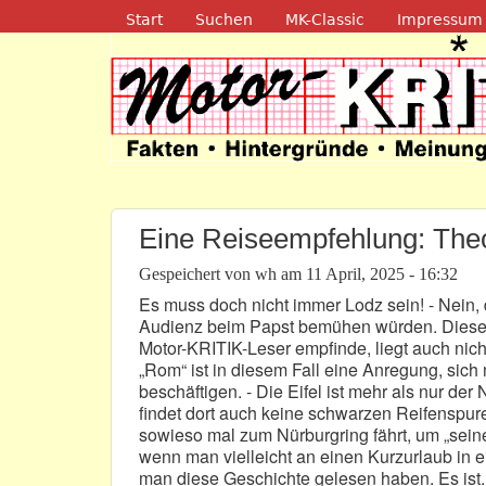
Navigation
Start
Suchen
MK-Classic
Impressum
Motor-Kritik.d
Eine Reiseempfehlung: Theo
Gespeichert von
wh
am
11 April, 2025 - 16:32
Es muss doch nicht immer Lodz sein! - Nein, d
Audienz beim Papst bemühen würden. Dieses 
Motor-KRITIK-Leser empfinde, liegt auch nich
„Rom“ ist in diesem Fall eine Anregung, sich
beschäftigen. - Die Eifel ist mehr als nur der 
findet dort auch keine schwarzen Reifenspur
sowieso mal zum Nürburgring fährt, um „seine
wenn man vielleicht an einen Kurzurlaub in 
man diese Geschichte gelesen haben. Es ist..