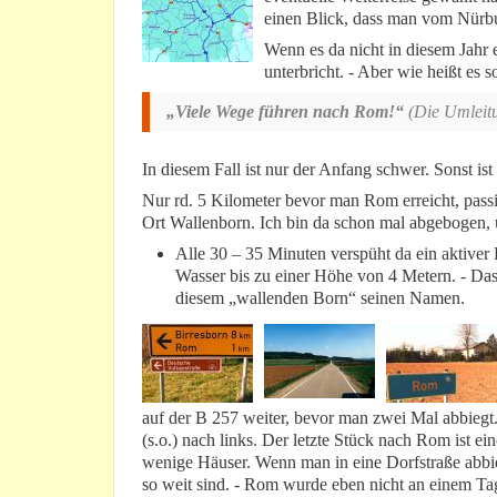
einen Blick, dass man vom Nürbu
Wenn es da nicht in diesem Jahr 
unterbricht. - Aber wie heißt es s
„Viele Wege führen nach Rom!“
(Die Umleitu
In diesem Fall ist nur der Anfang schwer. Sonst ist
Nur rd. 5 Kilometer bevor man Rom erreicht, passi
Ort Wallenborn. Ich bin da schon mal abgebogen, u
Alle 30 – 35 Minuten verspüht da ein aktive
Wasser bis zu einer Höhe von 4 Metern. - Das 
diesem „wallenden Born“ seinen Namen.
auf der B 257 weiter, bevor man zwei Mal abbiegt.
(s.o.) nach links. Der letzte Stück nach Rom ist e
wenige Häuser. Wenn man in eine Dorfstraße abbi
so weit sind. - Rom wurde eben nicht an einem Ta