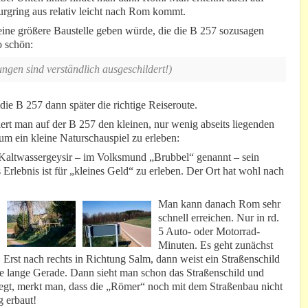
rgring aus relativ leicht nach Rom kommt.
eine größere Baustelle geben würde, die die B 257 sozusagen
o schön:
ngen sind verständlich ausgeschildert!)
 die B 257 dann später die richtige Reiseroute.
ert man auf der B 257 den kleinen, nur wenig abseits liegenden
m ein kleine Naturschauspiel zu erleben:
r Kaltwassergeysir – im Volksmund „Brubbel“ genannt – sein
Erlebnis ist für „kleines Geld“ zu erleben. Der Ort hat wohl nach
Man kann danach Rom sehr
schnell erreichen. Nur in rd.
5 Auto- oder Motorrad-
Minuten. Es geht zunächst
 Erst nach rechts in Richtung Salm, dann weist ein Straßenschild
ine lange Gerade. Dann sieht man schon das Straßenschild und
egt, merkt man, dass die „Römer“ noch mit dem Straßenbau nicht
g erbaut!