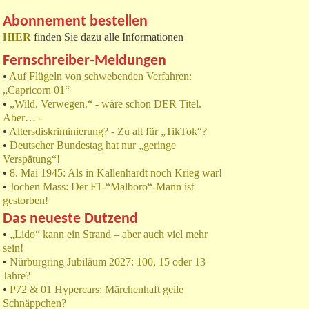
Abonnement bestellen
HIER
finden Sie dazu alle Informationen
Fernschreiber-Meldungen
•
Auf Flügeln von schwebenden Verfahren:
„Capricorn 01“
•
„Wild. Verwegen.“ - wäre schon DER Titel.
Aber… -
•
Altersdiskriminierung? - Zu alt für „TikTok“?
•
Deutscher Bundestag hat nur „geringe
Verspätung“!
•
8. Mai 1945: Als in Kallenhardt noch Krieg war!
•
Jochen Mass: Der F1-“Malboro“-Mann ist
gestorben!
Das neueste Dutzend
•
„Lido“ kann ein Strand – aber auch viel mehr
sein!
•
Nürburgring Jubiläum 2027: 100, 15 oder 13
Jahre?
•
P72 & 01 Hypercars: Märchenhaft geile
Schnäppchen?