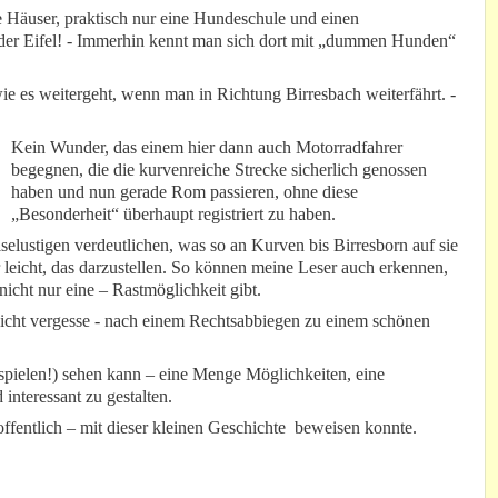
e Häuser, praktisch nur eine Hundeschule und einen
n der Eifel! - Immerhin kennt man sich dort mit „dummen Hunden“
wie es weitergeht, wenn man in Richtung Birresbach weiterfährt. -
Kein Wunder, das einem hier dann auch Motorradfahrer
begegnen, die die kurvenreiche Strecke sicherlich genossen
haben und nun gerade Rom passieren, ohne diese
„Besonderheit“ überhaupt registriert zu haben.
selustigen verdeutlichen, was so an Kurven bis Birresborn auf sie
leicht, das darzustellen. So können meine Leser auch erkennen,
nicht nur eine – Rastmöglichkeit gibt.
nicht vergesse - nach einem Rechtsabbiegen zu einem schönen
ispielen!) sehen kann – eine Menge Möglichkeiten, eine
nteressant zu gestalten.
hoffentlich – mit dieser kleinen Geschichte beweisen konnte.