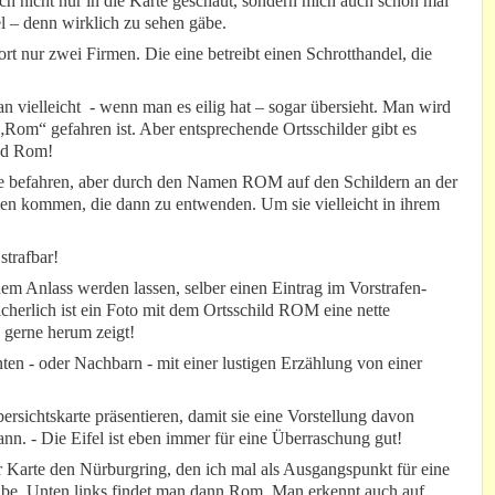
ch nicht nur in die Karte geschaut, sondern mich auch schon mal
l – denn wirklich zu sehen gäbe.
dort nur zwei Firmen. Die eine betreibt einen Schrotthandel, die
 vielleicht - wenn man es eilig hat – sogar übersieht. Man wird
„Rom“ gefahren ist. Aber entsprechende Ortsschilder gibt es
und Rom!
ecke befahren, aber durch den Namen ROM auf den Schildern an der
en kommen, die dann zu entwenden. Um sie vielleicht in ihrem
strafbar!
em Anlass werden lassen, selber einen Eintrag im Vorstrafen-
 sicherlich ist ein Foto mit dem Ortsschild ROM eine nette
 gerne herum zeigt!
ten - oder Nachbarn - mit einer lustigen Erzählung von einer
rsichtskarte präsentieren, damit sie eine Vorstellung davon
nn. - Die Eifel ist eben immer für eine Überraschung gut!
r Karte den Nürburgring, den ich mal als Ausgangspunkt für eine
habe. Unten links findet man dann Rom. Man erkennt auch auf