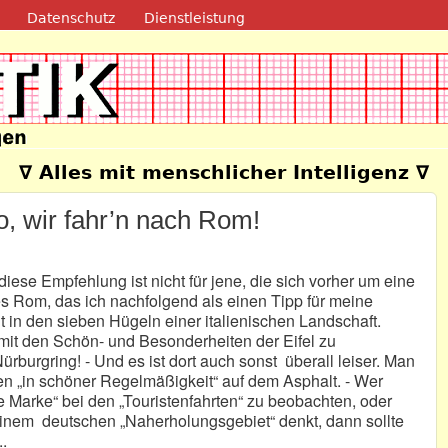
Direkt zum Inhalt
Datenschutz
Dienstleistung
e
∇ Alles mit menschlicher Intelligenz ∇
, wir fahr’n nach Rom!
iese Empfehlung ist nicht für jene, die sich vorher um eine
Rom, das ich nachfolgend als einen Tipp für meine
t in den sieben Hügeln einer italienischen Landschaft.
 mit den Schön- und Besonderheiten der Eifel zu
Nürburgring! - Und es ist dort auch sonst überall leiser. Man
en „in schöner Regelmäßigkeit“ auf dem Asphalt. - Wer
 Marke“ bei den „Touristenfahrten“ zu beobachten, oder
einem deutschen „Naherholungsgebiet“ denkt, dann sollte
.