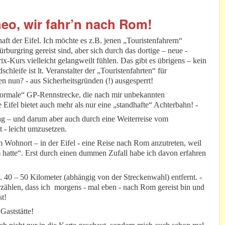
eo, wir fahr’n nach Rom!
t der Eifel. Ich möchte es z.B. jenen „Touristenfahrern“
burgring gereist sind, aber sich durch das dortige – neue -
-Kurs vielleicht gelangweilt fühlen. Das gibt es übrigens – kein
hleife ist lt. Veranstalter der „Touristenfahrten“ für
n nun? - aus Sicherheitsgründen (!) ausgesperrt!
e „normale“ GP-Rennstrecke, die nach mir unbekannten
 Eifel bietet auch mehr als nur eine „standhafte“ Achterbahn! -
ag – und darum aber auch durch eine Weiterreise vom
 - leicht umzusetzen.
 Wohnort – in der Eifel - eine Reise nach Rom anzutreten, weil
m hatte“. Erst durch einen dummen Zufall habe ich davon erfahren
40 – 50 Kilometer (abhängig von der Streckenwahl) entfernt. -
rzählen, dass ich morgens - mal eben - nach Rom gereist bin und
t!
Gaststätte!