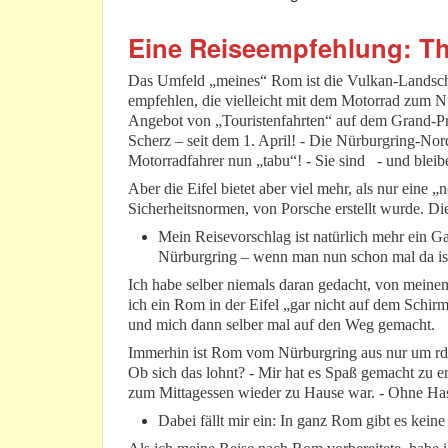
Eine Reiseempfehlung: Th
Das Umfeld „meines“ Rom ist die Vulkan-Landschaf
empfehlen, die vielleicht mit dem Motorrad zum Nür
Angebot von „Touristenfahrten“ auf dem Grand-Prix
Scherz – seit dem 1. April! - Die Nürburgring-Nordsc
Motorradfahrer nun „tabu“! - Sie sind - und bleibe
Aber die Eifel bietet aber viel mehr, als nur ein
Sicherheitsnormen, von Porsche erstellt wurde. Die
Mein Reisevorschlag ist natürlich mehr ein G
Nürburgring – wenn man nun schon mal da ist
Ich habe selber niemals daran gedacht, von meinem
ich ein Rom in der Eifel „gar nicht auf dem Schir
und mich dann selber mal auf den Weg gemacht.
Immerhin ist Rom vom Nürburgring aus nur um rd. 
Ob sich das lohnt? - Mir hat es Spaß gemacht zu e
zum Mittagessen wieder zu Hause war. - Ohne Has
Dabei fällt mir ein: In ganz Rom gibt es keine 