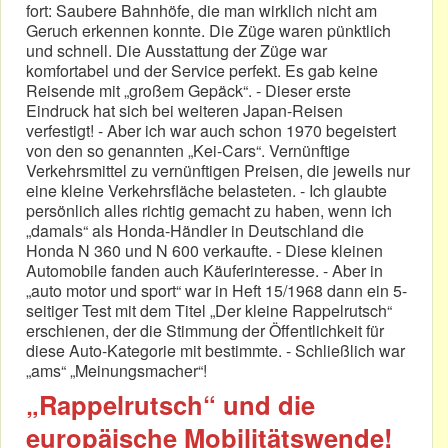
fort: Saubere Bahnhöfe, die man wirklich nicht am
Geruch erkennen konnte. Die Züge waren pünktlich
und schnell. Die Ausstattung der Züge war
komfortabel und der Service perfekt. Es gab keine
Reisende mit „großem Gepäck“. - Dieser erste
Eindruck hat sich bei weiteren Japan-Reisen
verfestigt! - Aber ich war auch schon 1970 begeistert
von den so genannten „Kei-Cars“. Vernünftige
Verkehrsmittel zu vernünftigen Preisen, die jeweils nur
eine kleine Verkehrsfläche belasteten. - Ich glaubte
persönlich alles richtig gemacht zu haben, wenn ich
„damals“ als Honda-Händler in Deutschland die
Honda N 360 und N 600 verkaufte. - Diese kleinen
Automobile fanden auch Käuferinteresse. - Aber in
„auto motor und sport“ war in Heft 15/1968 dann ein 5-
seitiger Test mit dem Titel „Der kleine Rappelrutsch“
erschienen, der die Stimmung der Öffentlichkeit für
diese Auto-Kategorie mit bestimmte. - Schließlich war
„ams“ „Meinungsmacher“!
„Rappelrutsch“ und die
europäische Mobilitätswende!