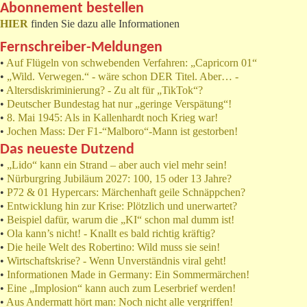
Abonnement bestellen
HIER
finden Sie dazu alle Informationen
Fernschreiber-Meldungen
•
Auf Flügeln von schwebenden Verfahren: „Capricorn 01“
•
„Wild. Verwegen.“ - wäre schon DER Titel. Aber… -
•
Altersdiskriminierung? - Zu alt für „TikTok“?
•
Deutscher Bundestag hat nur „geringe Verspätung“!
•
8. Mai 1945: Als in Kallenhardt noch Krieg war!
•
Jochen Mass: Der F1-“Malboro“-Mann ist gestorben!
Das neueste Dutzend
•
„Lido“ kann ein Strand – aber auch viel mehr sein!
•
Nürburgring Jubiläum 2027: 100, 15 oder 13 Jahre?
•
P72 & 01 Hypercars: Märchenhaft geile Schnäppchen?
•
Entwicklung hin zur Krise: Plötzlich und unerwartet?
•
Beispiel dafür, warum die „KI“ schon mal dumm ist!
•
Ola kann’s nicht! - Knallt es bald richtig kräftig?
•
Die heile Welt des Robertino: Wild muss sie sein!
•
Wirtschaftskrise? - Wenn Unverständnis viral geht!
•
Informationen Made in Germany: Ein Sommermärchen!
•
Eine „Implosion“ kann auch zum Leserbrief werden!
•
Aus Andermatt hört man: Noch nicht alle vergriffen!