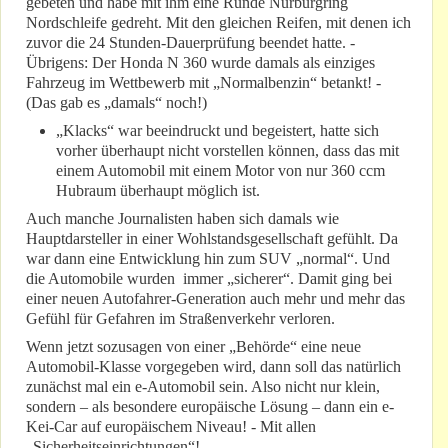
gebeten und habe mit ihm eine Runde Nürburgring
Nordschleife gedreht. Mit den gleichen Reifen, mit denen ich
zuvor die 24 Stunden-Dauerprüfung beendet hatte. -
Übrigens: Der Honda N 360 wurde damals als einziges
Fahrzeug im Wettbewerb mit „Normalbenzin“ betankt! -
(Das gab es „damals“ noch!)
„Klacks“ war beeindruckt und begeistert, hatte sich
vorher überhaupt nicht vorstellen können, dass das mit
einem Automobil mit einem Motor von nur 360 ccm
Hubraum überhaupt möglich ist.
Auch manche Journalisten haben sich damals wie
Hauptdarsteller in einer Wohlstandsgesellschaft gefühlt. Da
war dann eine Entwicklung hin zum SUV „normal“. Und
die Automobile wurden immer „sicherer“. Damit ging bei
einer neuen Autofahrer-Generation auch mehr und mehr das
Gefühl für Gefahren im Straßenverkehr verloren.
Wenn jetzt sozusagen von einer „Behörde“ eine neue
Automobil-Klasse vorgegeben wird, dann soll das natürlich
zunächst mal ein e-Automobil sein. Also nicht nur klein,
sondern – als besondere europäische Lösung – dann ein e-
Kei-Car auf europäischem Niveau! - Mit allen
„Sicherheitseinrichtungen“!