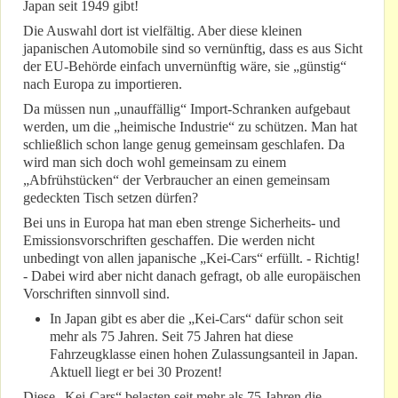
Japan seit 1949 gibt!
Die Auswahl dort ist vielfältig. Aber diese kleinen
japanischen Automobile sind so vernünftig, dass es aus Sicht
der EU-Behörde einfach unvernünftig wäre, sie „günstig“
nach Europa zu importieren.
Da müssen nun „unauffällig“ Import-Schranken aufgebaut
werden, um die „heimische Industrie“ zu schützen. Man hat
schließlich schon lange genug gemeinsam geschlafen. Da
wird man sich doch wohl gemeinsam zu einem
„Abfrühstücken“ der Verbraucher an einen gemeinsam
gedeckten Tisch setzen dürfen?
Bei uns in Europa hat man eben strenge Sicherheits- und
Emissionsvorschriften geschaffen. Die werden nicht
unbedingt von allen japanische „Kei-Cars“ erfüllt. - Richtig!
- Dabei wird aber nicht danach gefragt, ob alle europäischen
Vorschriften sinnvoll sind.
In Japan gibt es aber die „Kei-Cars“ dafür schon seit
mehr als 75 Jahren. Seit 75 Jahren hat diese
Fahrzeugklasse einen hohen Zulassungsanteil in Japan.
Aktuell liegt er bei 30 Prozent!
Diese „Kei-Cars“ belasten seit mehr als 75 Jahren die