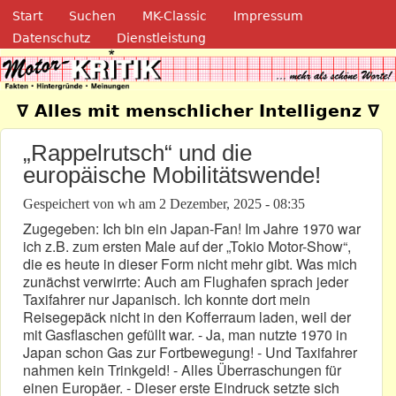
Navigation
Direkt zum Inhalt
Start
Suchen
MK-Classic
Impressum
Datenschutz
Dienstleistung
Motor-Kritik.de
∇ Alles mit menschlicher Intelligenz ∇
„Rappelrutsch“ und die
europäische Mobilitätswende!
Gespeichert von
wh
am
2 Dezember, 2025 - 08:35
Zugegeben: Ich bin ein Japan-Fan! Im Jahre 1970 war
ich z.B. zum ersten Male auf der „Tokio Motor-Show“,
die es heute in dieser Form nicht mehr gibt. Was mich
zunächst verwirrte: Auch am Flughafen sprach jeder
Taxifahrer nur Japanisch. Ich konnte dort mein
Reisegepäck nicht in den Kofferraum laden, weil der
mit Gasflaschen gefüllt war. - Ja, man nutzte 1970 in
Japan schon Gas zur Fortbewegung! - Und Taxifahrer
nahmen kein Trinkgeld! - Alles Überraschungen für
einen Europäer. - Dieser erste Eindruck setzte sich