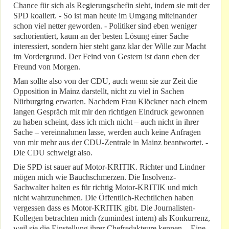
Chance für sich als Regierungschefin sieht, indem sie mit der
SPD koaliert. - So ist man heute im Umgang miteinander
schon viel netter geworden. - Politiker sind eben weniger
sachorientiert, kaum an der besten Lösung einer Sache
interessiert, sondern hier steht ganz klar der Wille zur Macht
im Vordergrund. Der Feind von Gestern ist dann eben der
Freund von Morgen.
Man sollte also von der CDU, auch wenn sie zur Zeit die
Opposition in Mainz darstellt, nicht zu viel in Sachen
Nürburgring erwarten. Nachdem Frau Klöckner nach einem
langen Gespräch mit mir den richtigen Eindruck gewonnen
zu haben scheint, dass ich mich nicht – auch nicht in ihrer
Sache – vereinnahmen lasse, werden auch keine Anfragen
von mir mehr aus der CDU-Zentrale in Mainz beantwortet. -
Die CDU schweigt also.
Die SPD ist sauer auf Motor-KRITIK. Richter und Lindner
mögen mich wie Bauchschmerzen. Die Insolvenz-
Sachwalter halten es für richtig Motor-KRITIK und mich
nicht wahrzunehmen. Die Öffentlich-Rechtlichen haben
vergessen dass es Motor-KRITIK gibt. Die Journalisten-
Kollegen betrachten mich (zumindest intern) als Konkurrenz,
weil sie die Einstellung ihrer Chefredakteure kennen. - Eine