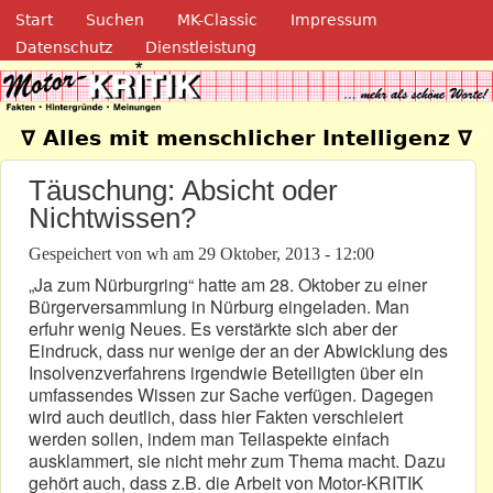
Navigation
Direkt zum Inhalt
Start
Suchen
MK-Classic
Impressum
Datenschutz
Dienstleistung
Motor-Kritik.de
∇ Alles mit menschlicher Intelligenz ∇
Täuschung: Absicht oder
Nichtwissen?
Gespeichert von
wh
am
29 Oktober, 2013 - 12:00
„Ja zum Nürburgring“ hatte am 28. Oktober zu einer
Bürgerversammlung in Nürburg eingeladen. Man
erfuhr wenig Neues. Es verstärkte sich aber der
Eindruck, dass nur wenige der an der Abwicklung des
Insolvenzverfahrens irgendwie Beteiligten über ein
umfassendes Wissen zur Sache verfügen. Dagegen
wird auch deutlich, dass hier Fakten verschleiert
werden sollen, indem man Teilaspekte einfach
ausklammert, sie nicht mehr zum Thema macht. Dazu
gehört auch, dass z.B. die Arbeit von Motor-KRITIK