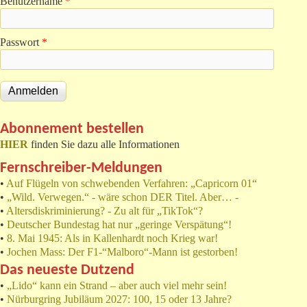
Benutzername
*
Passwort
*
Abonnement bestellen
HIER
finden Sie dazu alle Informationen
Fernschreiber-Meldungen
•
Auf Flügeln von schwebenden Verfahren: „Capricorn 01“
•
„Wild. Verwegen.“ - wäre schon DER Titel. Aber… -
•
Altersdiskriminierung? - Zu alt für „TikTok“?
•
Deutscher Bundestag hat nur „geringe Verspätung“!
•
8. Mai 1945: Als in Kallenhardt noch Krieg war!
•
Jochen Mass: Der F1-“Malboro“-Mann ist gestorben!
Das neueste Dutzend
•
„Lido“ kann ein Strand – aber auch viel mehr sein!
•
Nürburgring Jubiläum 2027: 100, 15 oder 13 Jahre?