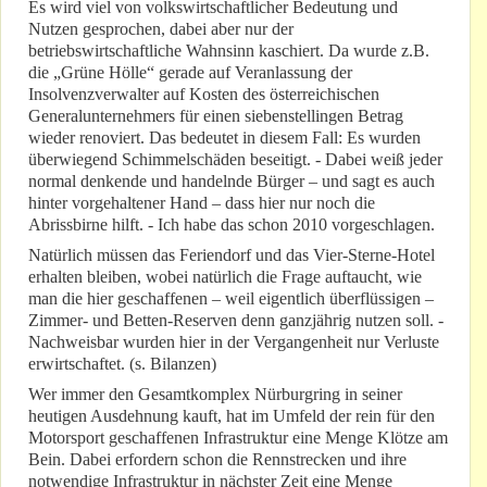
Es wird viel von volkswirtschaftlicher Bedeutung und
Nutzen gesprochen, dabei aber nur der
betriebswirtschaftliche Wahnsinn kaschiert. Da wurde z.B.
die „Grüne Hölle“ gerade auf Veranlassung der
Insolvenzverwalter auf Kosten des österreichischen
Generalunternehmers für einen siebenstellingen Betrag
wieder renoviert. Das bedeutet in diesem Fall: Es wurden
überwiegend Schimmelschäden beseitigt. - Dabei weiß jeder
normal denkende und handelnde Bürger – und sagt es auch
hinter vorgehaltener Hand – dass hier nur noch die
Abrissbirne hilft. - Ich habe das schon 2010 vorgeschlagen.
Natürlich müssen das Feriendorf und das Vier-Sterne-Hotel
erhalten bleiben, wobei natürlich die Frage auftaucht, wie
man die hier geschaffenen – weil eigentlich überflüssigen –
Zimmer- und Betten-Reserven denn ganzjährig nutzen soll. -
Nachweisbar wurden hier in der Vergangenheit nur Verluste
erwirtschaftet. (s. Bilanzen)
Wer immer den Gesamtkomplex Nürburgring in seiner
heutigen Ausdehnung kauft, hat im Umfeld der rein für den
Motorsport geschaffenen Infrastruktur eine Menge Klötze am
Bein. Dabei erfordern schon die Rennstrecken und ihre
notwendige Infrastruktur in nächster Zeit eine Menge