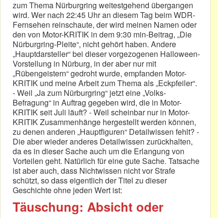
zum Thema Nürburgring weitestgehend übergangen
wird. Wer nach 22:45 Uhr an diesem Tag beim WDR-
Fernsehen reinschaute, der wird meinen Namen oder
den von Motor-KRITIK in dem 9:30 min-Beitrag, „Die
Nürburgring-Pleite“, nicht gehört haben. Andere
„Hauptdarsteller“ bei dieser vorgezogenen Halloween-
Vorstellung in Nürburg, in der aber nur mit
„Rübengeistern“ gedroht wurde, empfanden Motor-
KRITIK und meine Arbeit zum Thema als „Eckpfeiler“.
- Weil „Ja zum Nürburgring“ jetzt eine „Volks-
Befragung“ in Auftrag gegeben wird, die in Motor-
KRITIK seit Juli läuft? - Weil scheinbar nur in Motor-
KRITIK Zusammenhänge hergestellt werden können,
zu denen anderen „Hauptfiguren“ Detailwissen fehlt? -
Die aber wieder anderes Detailwissen zurückhalten,
da es in dieser Sache auch um die Erlangung von
Vorteilen geht. Natürlich für eine gute Sache. Tatsache
ist aber auch, dass Nichtwissen nicht vor Strafe
schützt, so dass eigentlich der Titel zu dieser
Geschichte ohne jeden Wert ist:
Täuschung: Absicht oder