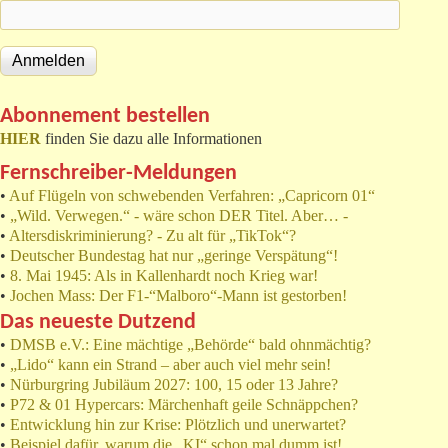
Abonnement bestellen
HIER
finden Sie dazu alle Informationen
Fernschreiber-Meldungen
•
Auf Flügeln von schwebenden Verfahren: „Capricorn 01“
•
„Wild. Verwegen.“ - wäre schon DER Titel. Aber… -
•
Altersdiskriminierung? - Zu alt für „TikTok“?
•
Deutscher Bundestag hat nur „geringe Verspätung“!
•
8. Mai 1945: Als in Kallenhardt noch Krieg war!
•
Jochen Mass: Der F1-“Malboro“-Mann ist gestorben!
Das neueste Dutzend
•
DMSB e.V.: Eine mächtige „Behörde“ bald ohnmächtig?
•
„Lido“ kann ein Strand – aber auch viel mehr sein!
•
Nürburgring Jubiläum 2027: 100, 15 oder 13 Jahre?
•
P72 & 01 Hypercars: Märchenhaft geile Schnäppchen?
•
Entwicklung hin zur Krise: Plötzlich und unerwartet?
•
Beispiel dafür, warum die „KI“ schon mal dumm ist!