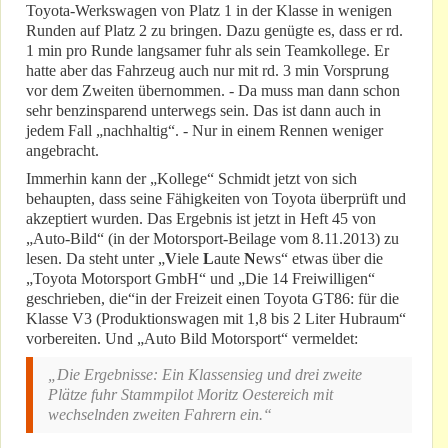
Toyota-Werkswagen von Platz 1 in der Klasse in wenigen
Runden auf Platz 2 zu bringen. Dazu genügte es, dass er rd.
1 min pro Runde langsamer fuhr als sein Teamkollege. Er
hatte aber das Fahrzeug auch nur mit rd. 3 min Vorsprung
vor dem Zweiten übernommen. - Da muss man dann schon
sehr benzinsparend unterwegs sein. Das ist dann auch in
jedem Fall „nachhaltig“. - Nur in einem Rennen weniger
angebracht.
Immerhin kann der „Kollege“ Schmidt jetzt von sich
behaupten, dass seine Fähigkeiten von Toyota überprüft und
akzeptiert wurden. Das Ergebnis ist jetzt in Heft 45 von
„Auto-Bild“ (in der Motorsport-Beilage vom 8.11.2013) zu
lesen. Da steht unter „
V
iele
L
aute
N
ews“ etwas über die
„Toyota Motorsport GmbH“ und „Die 14 Freiwilligen“
geschrieben, die“in der Freizeit einen Toyota GT86: für die
Klasse V3 (Produktionswagen mit 1,8 bis 2 Liter Hubraum“
vorbereiten. Und „Auto Bild Motorsport“ vermeldet:
„Die Ergebnisse: Ein Klassensieg und drei zweite
Plätze fuhr Stammpilot Moritz Oestereich mit
wechselnden zweiten Fahrern ein.“