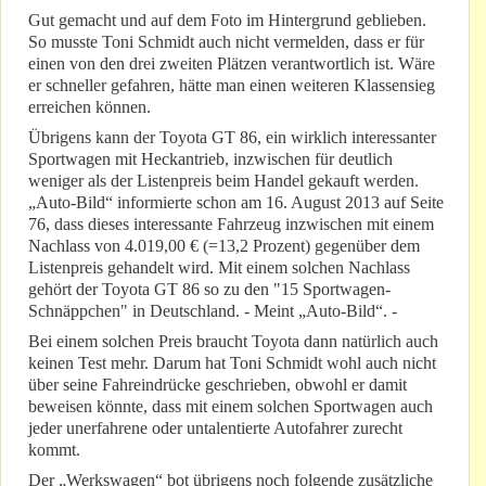
Gut gemacht und auf dem Foto im Hintergrund geblieben.
So musste Toni Schmidt auch nicht vermelden, dass er für
einen von den drei zweiten Plätzen verantwortlich ist. Wäre
er schneller gefahren, hätte man einen weiteren Klassensieg
erreichen können.
Übrigens kann der Toyota GT 86, ein wirklich interessanter
Sportwagen mit Heckantrieb, inzwischen für deutlich
weniger als der Listenpreis beim Handel gekauft werden.
„Auto-Bild“ informierte schon am 16. August 2013 auf Seite
76, dass dieses interessante Fahrzeug inzwischen mit einem
Nachlass von 4.019,00 € (=13,2 Prozent) gegenüber dem
Listenpreis gehandelt wird. Mit einem solchen Nachlass
gehört der Toyota GT 86 so zu den "15 Sportwagen-
Schnäppchen" in Deutschland. - Meint „Auto-Bild“. -
Bei einem solchen Preis braucht Toyota dann natürlich auch
keinen Test mehr. Darum hat Toni Schmidt wohl auch nicht
über seine Fahreindrücke geschrieben, obwohl er damit
beweisen könnte, dass mit einem solchen Sportwagen auch
jeder unerfahrene oder untalentierte Autofahrer zurecht
kommt.
Der „Werkswagen“ bot übrigens noch folgende zusätzliche