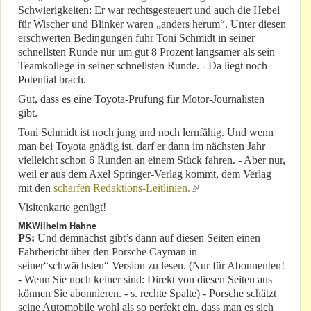
Schwierigkeiten: Er war rechtsgesteuert und auch die Hebel
für Wischer und Blinker waren „anders herum“. Unter diesen
erschwerten Bedingungen fuhr Toni Schmidt in seiner
schnellsten Runde nur um gut 8 Prozent langsamer als sein
Teamkollege in seiner schnellsten Runde. - Da liegt noch
Potential brach.
Gut, dass es eine Toyota-Prüfung für Motor-Journalisten
gibt.
Toni Schmidt ist noch jung und noch lernfähig. Und wenn
man bei Toyota gnädig ist, darf er dann im nächsten Jahr
vielleicht schon 6 Runden an einem Stück fahren. - Aber nur,
weil er aus dem Axel Springer-Verlag kommt, dem Verlag
mit den
scharfen Redaktions-Leitlinien.
(link is external)
Visitenkarte genügt!
MKWilhelm Hahne
PS:
Und demnächst gibt’s dann auf diesen Seiten einen
Fahrbericht über den Porsche Cayman in
seiner“schwächsten“ Version zu lesen. (Nur für Abonnenten!
- Wenn Sie noch keiner sind: Direkt von diesen Seiten aus
können Sie abonnieren. - s. rechte Spalte) - Porsche schätzt
seine Automobile wohl als so perfekt ein, dass man es sich