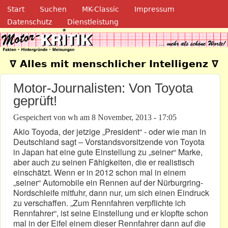
Navigation
Direkt zum Inhalt
Start
Suchen
MK-Classic
Impressum
Datenschutz
Dienstleistung
Motor-Kritik.de
∇ Alles mit menschlicher Intelligenz ∇
Motor-Journalisten: Von Toyota
geprüft!
Gespeichert von
wh
am
8 November, 2013 - 17:05
Akio Toyoda, der jetzige „President“ - oder wie man in
Deutschland sagt – Vorstandsvorsitzende von Toyota
in Japan hat eine gute Einstellung zu „seiner“ Marke,
aber auch zu seinen Fähigkeiten, die er realistisch
einschätzt. Wenn er in 2012 schon mal in einem
„seiner“ Automobile ein Rennen auf der Nürburgring-
Nordschleife mitfuhr, dann nur, um sich einen Eindruck
zu verschaffen. „Zum Rennfahren verpflichte ich
Rennfahrer“, ist seine Einstellung und er klopfte schon
mal in der Eifel einem dieser Rennfahrer dann auf die