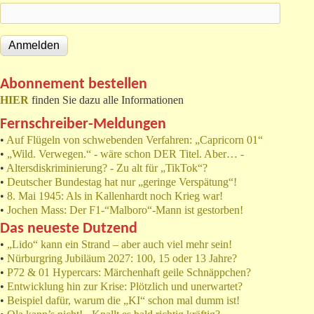
Abonnement bestellen
HIER
finden Sie dazu alle Informationen
Fernschreiber-Meldungen
•
Auf Flügeln von schwebenden Verfahren: „Capricorn 01“
•
„Wild. Verwegen.“ - wäre schon DER Titel. Aber… -
•
Altersdiskriminierung? - Zu alt für „TikTok“?
•
Deutscher Bundestag hat nur „geringe Verspätung“!
•
8. Mai 1945: Als in Kallenhardt noch Krieg war!
•
Jochen Mass: Der F1-“Malboro“-Mann ist gestorben!
Das neueste Dutzend
•
„Lido“ kann ein Strand – aber auch viel mehr sein!
•
Nürburgring Jubiläum 2027: 100, 15 oder 13 Jahre?
•
P72 & 01 Hypercars: Märchenhaft geile Schnäppchen?
•
Entwicklung hin zur Krise: Plötzlich und unerwartet?
•
Beispiel dafür, warum die „KI“ schon mal dumm ist!