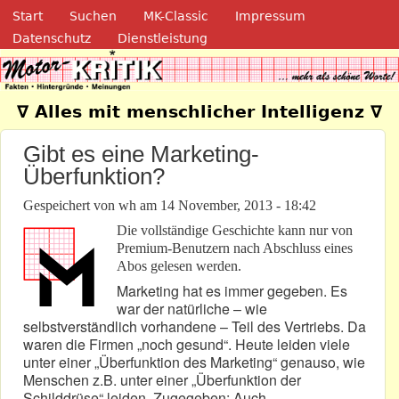
Navigation
Direkt zum Inhalt
Start
Suchen
MK-Classic
Impressum
Datenschutz
Dienstleistung
Motor-Kritik.de
∇ Alles mit menschlicher Intelligenz ∇
Gibt es eine Marketing-
Überfunktion?
Gespeichert von
wh
am
14 November, 2013 - 18:42
Die vollständige Geschichte kann nur von
Premium-Benutzern nach Abschluss eines
Abos gelesen werden.
Marketing hat es immer gegeben. Es
war der natürliche – wie
selbstverständlich vorhandene – Teil des Vertriebs. Da
waren die Firmen „noch gesund“. Heute leiden viele
unter einer „Überfunktion des Marketing“ genauso, wie
Menschen z.B. unter einer „Überfunktion der
Schilddrüse“ leiden. Zugegeben: Auch