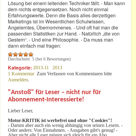
Lösung bei einem leitenden Techniker fällt. - Man kann
dem nichts entgegensetzen. Noch nicht einmal
Erfahrungswerte. Denn die Basis alles derzeitigen
Marketings ist im Wesentlichen Schulwissen,
Angelerntes, Übernommenes. - Und oft hat man die
passenden Statistiken zur Hand. - Natürlich „die von
Gestern“. - Und eine Philosophie. - Da muss man
dann einfach mal fragen:
Durchschnitt:
5
(bei
6
Bewertungen)
Kategorie:
2013-11
2013
1 Kommentar
Zum Verfassen von Kommentaren bitte
Anmelden
.
"Anstoß" für Leser – nicht nur für
Abonnement-Interessierte!
Lieber Leser,
Motor-KRITIK
ist werbefrei und ohne "Cookies"!
-
Darum aber auch ein wenig abhängig von seinen Lesern. -
Oder anders: Von Einnahmen. - Ausgaben gibt's genug! -
Aber nicht alle Leser mögen sich gleich für ein Abo