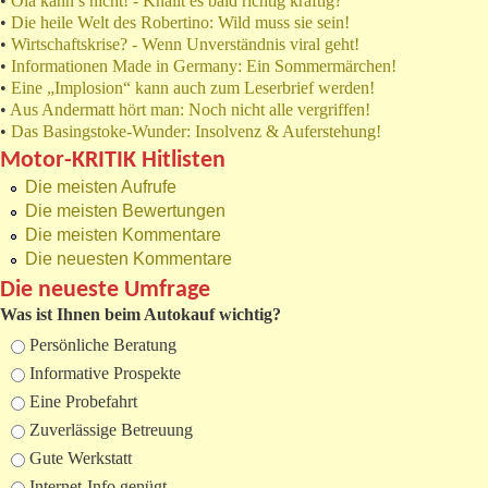
•
Ola kann’s nicht! - Knallt es bald richtig kräftig?
•
Die heile Welt des Robertino: Wild muss sie sein!
•
Wirtschaftskrise? - Wenn Unverständnis viral geht!
•
Informationen Made in Germany: Ein Sommermärchen!
•
Eine „Implosion“ kann auch zum Leserbrief werden!
•
Aus Andermatt hört man: Noch nicht alle vergriffen!
•
Das Basingstoke-Wunder: Insolvenz & Auferstehung!
Motor-KRITIK Hitlisten
Die meisten Aufrufe
Die meisten Bewertungen
Die meisten Kommentare
Die neuesten Kommentare
Die neueste Umfrage
Was ist Ihnen beim Autokauf wichtig?
Auswahlmöglichkeiten
Persönliche Beratung
Informative Prospekte
Eine Probefahrt
Zuverlässige Betreuung
Gute Werkstatt
Internet-Info genügt