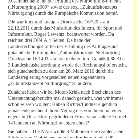
Zusammenhang mit der Prüfung des Nürburgring-Projekts
(„Nürburgring 2009“ sowie des sog. „Zukunftskonzepts
Nürburgring) durch die Europäische Kommission betraf.
Die war kurz und knapp – Drucksache 16/720 – am
22.12.2011 durch das Ministrium des Innern, für Sport und
Infrastruktur, Roger Lewentz, beantwortet worden. Da
reichten drei DIN-A 4-Seiten. Da hatte der
Landesrechnungshof bei der Erfüllung des Auftrages auf
gutachtliche Prüfung des „Zukunftskonzepts Nürburgring –
Drucksache 16/1493 – schon mehr zu tun. Gemäß § 88 Abs.
3 Landeshaushaltsordnung wurde der Rechnungshof ersucht,
sich gutachterlich zu dem am 26. März 2010 durch die
Landesregierung vorgestellten neuen sogenannten
„Zukunftskonzept Nürburgring“ zu äußern.
Zunächst haben wir bei Motor-Kritik nach Erscheinen des
Untersuchungsberichts mal danach gesucht, was wir immer
schon wissen wollten: Haben Richter/Lindner eigentlich
jemals entsprechend ihrem Vertrag das von ihnen mit einer
eigens in Düsseldorf gegründeten Firma veranstaltete Formel
1-Rennenm an Nürburgring abgerechnet?
Sie haben! - Die NAG wollte 3 Millionen Euro zahlen. Die
Nürburgring GmbH benannte ihre Forderung mit 5,09