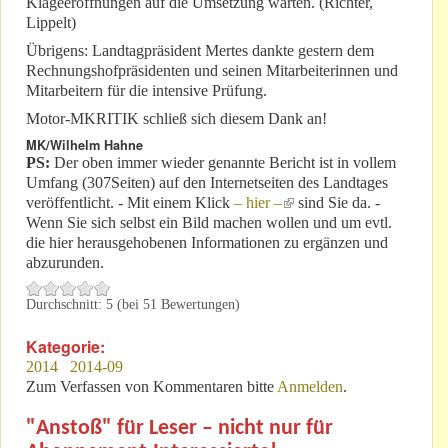
Klageeröffnungen auf die Umsetzung warten. (Richter,
Lippelt)
Übrigens: Landtagpräsident Mertes dankte gestern dem
Rechnungshofpräsidenten und seinen Mitarbeiterinnen und
Mitarbeitern für die intensive Prüfung.
Motor-MKRITIK schließ sich diesem Dank an!
MK/Wilhelm Hahne
PS:
Der oben immer wieder genannte Bericht ist in vollem
Umfang (307Seiten) auf den Internetseiten des Landtages
veröffentlicht. - Mit einem Klick
– hier –
(link is external)
sind Sie da. -
Wenn Sie sich selbst ein Bild machen wollen und um evtl.
die hier herausgehobenen Informationen zu ergänzen und
abzurunden.
Durchschnitt:
5
(bei
51
Bewertungen)
Kategorie:
2014
2014-09
Zum Verfassen von Kommentaren bitte
Anmelden
.
"Anstoß" für Leser – nicht nur für