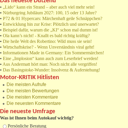
Das neueste Dutzend
•
„Lido“ kann ein Strand – aber auch viel mehr sein!
•
Nürburgring Jubiläum 2027: 100, 15 oder 13 Jahre?
•
P72 & 01 Hypercars: Märchenhaft geile Schnäppchen?
•
Entwicklung hin zur Krise: Plötzlich und unerwartet?
•
Beispiel dafür, warum die „KI“ schon mal dumm ist!
•
Ola kann’s nicht! - Knallt es bald richtig kräftig?
•
Die heile Welt des Robertino: Wild muss sie sein!
•
Wirtschaftskrise? - Wenn Unverständnis viral geht!
•
Informationen Made in Germany: Ein Sommermärchen!
•
Eine „Implosion“ kann auch zum Leserbrief werden!
•
Aus Andermatt hört man: Noch nicht alle vergriffen!
•
Das Basingstoke-Wunder: Insolvenz & Auferstehung!
Motor-KRITIK Hitlisten
Die meisten Aufrufe
Die meisten Bewertungen
Die meisten Kommentare
Die neuesten Kommentare
Die neueste Umfrage
Was ist Ihnen beim Autokauf wichtig?
Auswahlmöglichkeiten
Persönliche Beratung