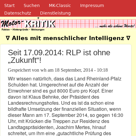
Navigation
Direkt zum Inhalt
Start
Suchen
MK-Classic
Impressum
Datenschutz
Dienstleistung
Motor-Kritik.de
∇ Alles mit menschlicher Intelligenz ∇
Seit 17.09.2014: RLP ist ohne
„Zukunft“!
Gespeichert von
wh
am
18 September, 2014 - 10:18
Wir wissen natürlich, dass das Land Rheinland-Pfalz
Schulden hat. Umgerechnet auf die Anzahl der
Einwohner sind es gut 8000 Euro pro Kopf. Einer
davon ist Klaus Behnke, der Präsident des
Landesrechnungshofes. Und es ist da schon eine
bildhafte Umsetzung der finanziellen Situation, wenn
dieser Mann am 17. September 2014, so gegen 16:30
Uhr, mit Krücken die Treppen zur Residenz des
Landtagspräsidenten, Joachim Mertes, hinauf
schreitet, um ihm eine „gutachtliche Prüfung des