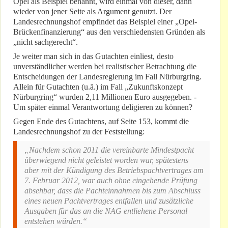
Opel als Beispiel benannt, wird einmal von dieser, dann
wieder von jener Seite als Argument genutzt. Der
Landesrechnungshof empfindet das Beispiel einer „Opel-
Brückenfinanzierung“ aus den verschiedensten Gründen als
„nicht sachgerecht“.
Je weiter man sich in das Gutachten einliest, desto
unverständlicher werden bei realistischer Betrachtung die
Entscheidungen der Landesregierung im Fall Nürburgring.
Allein für Gutachten (u.ä.) im Fall „Zukunftskonzept
Nürburgring“ wurden 2,11 Millionen Euro ausgegeben. -
Um später einmal Verantwortung deligieren zu können?
Gegen Ende des Gutachtens, auf Seite 153, kommt die
Landesrechnungshof zu der Feststellung:
„Nachdem schon 2011 die vereinbarte Mindestpacht
überwiegend nicht geleistet worden war, spätestens
aber mit der Kündigung des Betriebspachtvertrages am
7. Februar 2012, war auch ohne eingehende Prüfung
absehbar, dass die Pachteinnahmen bis zum Abschluss
eines neuen Pachtvertrages entfallen und zusätzliche
Ausgaben für das an die NAG entliehene Personal
entstehen würden.“