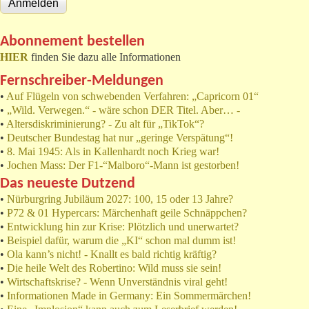
Abonnement bestellen
HIER
finden Sie dazu alle Informationen
Fernschreiber-Meldungen
•
Auf Flügeln von schwebenden Verfahren: „Capricorn 01“
•
„Wild. Verwegen.“ - wäre schon DER Titel. Aber… -
•
Altersdiskriminierung? - Zu alt für „TikTok“?
•
Deutscher Bundestag hat nur „geringe Verspätung“!
•
8. Mai 1945: Als in Kallenhardt noch Krieg war!
•
Jochen Mass: Der F1-“Malboro“-Mann ist gestorben!
Das neueste Dutzend
•
Nürburgring Jubiläum 2027: 100, 15 oder 13 Jahre?
•
P72 & 01 Hypercars: Märchenhaft geile Schnäppchen?
•
Entwicklung hin zur Krise: Plötzlich und unerwartet?
•
Beispiel dafür, warum die „KI“ schon mal dumm ist!
•
Ola kann’s nicht! - Knallt es bald richtig kräftig?
•
Die heile Welt des Robertino: Wild muss sie sein!
•
Wirtschaftskrise? - Wenn Unverständnis viral geht!
•
Informationen Made in Germany: Ein Sommermärchen!