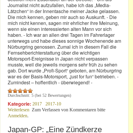
Journalist nicht aufzufallen, habe ich das „Media-
Lätzchen“ in der Innentasche meiner Jacke gelassen.
Die mich kennen, geben mir auch so Auskunft. - Die
mich nicht kennen, sagen mir ehrlicher ihre Meinung,
wenn sie einen interessierten alten Mann vor sich
haben. - Ich war an allen drei Tagen im Fahrerlager
unterwegs und habe dieses sonnige Wochenende am
Nürburgring genossen. Zumal ich in diesem Fall die
Fernsehberichterstattung über die wichtigen
Motorsport-Ereignisse in Japan nicht verpassen
musste, weil die jeweils morgens sehr früh zu sehen
gab. Dort wurde „Profi-Sport“ geboten, am Nürburgring
war es der Basis-Motorsport, „just for fun“ betrieben. -
Zumindest – hoffentlich - überwiegend! -
Durchschnitt:
5
(bei
52
Bewertungen)
Kategorie:
2017
2017-10
Weiterlesen
über Oktober 2017: „Nürburgring Grand-Prix“
Zum Verfassen von Kommentaren bitte
Anmelden
.
Japan-GP: „Eine Zündkerze