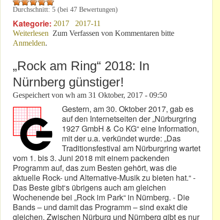
Durchschnitt:
5
(bei
47
Bewertungen)
Kategorie:
2017
2017-11
Weiterlesen
über Herrscher über Auto und Laster - und die
Zum Verfassen von Kommentaren bitte
Anmelden
.
Gerechtigkeit
„Rock am Ring“ 2018: In
Nürnberg günstiger!
Gespeichert von
wh
am
31 Oktober, 2017 - 09:50
Gestern, am 30. Oktober 2017, gab es
auf den Internetseiten der „Nürburgring
1927 GmbH & Co KG“ eine Information,
mit der u.a. verkündet wurde: „Das
Traditionsfestival am Nürburgring wartet
vom 1. bis 3. Juni 2018 mit einem packenden
Programm auf, das zum Besten gehört, was die
aktuelle Rock- und Alternative-Musik zu bieten hat.“ -
Das Beste gibt‘s übrigens auch am gleichen
Wochenende bei „Rock im Park“ in Nürnberg. - Die
Bands – und damit das Programm – sind exakt die
gleichen. Zwischen Nürburg und Nürnberg gibt es nur