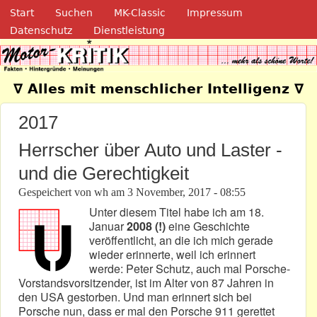
Navigation
Direkt zum Inhalt
Start
Suchen
MK-Classic
Impressum
Datenschutz
Dienstleistung
Motor-Kritik.de
∇ Alles mit menschlicher Intelligenz ∇
2017
Herrscher über Auto und Laster -
und die Gerechtigkeit
Gespeichert von
wh
am
3 November, 2017 - 08:55
Unter diesem Titel habe ich am 18.
Januar
2008 (!)
eine Geschichte
veröffentlicht, an die ich mich gerade
wieder erinnerte, weil ich erinnert
werde: Peter Schutz, auch mal Porsche-
Vorstandsvorsitzender, ist im Alter von 87 Jahren in
den USA gestorben. Und man erinnert sich bei
Porsche nun, dass er mal den Porsche 911 gerettet