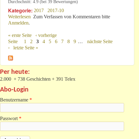
Durchschnitt:
4.9
(bei
39
Bewertungen)
Kategorie:
2017
2017-10
Weiterlesen
über WM a.D.: Vom Förder- zum geförderten
Zum Verfassen von Kommentaren bitte
Anmelden
.
Mitglied!
« erste Seite
‹ vorherige
Seiten
Seite
1
2
3
4
5
6
7
8
9
…
nächste Seite
›
letzte Seite »
Per heute:
2.000 + 738 Geschichten + 391 Telex
Abo-Login
Benutzername
*
Passwort
*