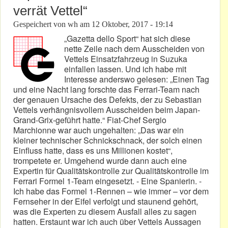
verrät Vettel“
Gespeichert von
wh
am
12 Oktober, 2017 - 19:14
„Gazetta dello Sport“ hat sich diese
nette Zeile nach dem Ausscheiden von
Vettels Einsatzfahrzeug in Suzuka
einfallen lassen. Und ich habe mit
Interesse anderswo gelesen: „Einen Tag
und eine Nacht lang forschte das Ferrari-Team nach
der genauen Ursache des Defekts, der zu Sebastian
Vettels verhängnisvollem Ausscheiden beim Japan-
Grand-Grix-geführt hatte.“ Fiat-Chef Sergio
Marchionne war auch ungehalten: „Das war ein
kleiner technischer Schnickschnack, der solch einen
Einfluss hatte, dass es uns Millionen kostet“,
trompetete er. Umgehend wurde dann auch eine
Expertin für Qualitätskontrolle zur Qualitätskontrolle im
Ferrari Formel 1-Team eingesetzt. - Eine Spanierin. -
Ich habe das Formel 1-Rennen – wie immer – vor dem
Fernseher in der Eifel verfolgt und staunend gehört,
was die Experten zu diesem Ausfall alles zu sagen
hatten. Erstaunt war ich auch über Vettels Aussagen