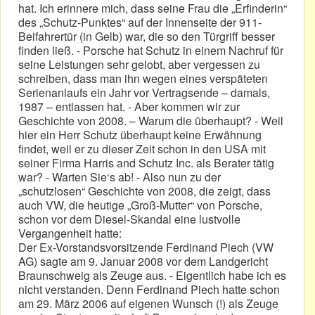
hat. Ich erinnere mich, dass seine Frau die „Erfinderin“
des „Schutz-Punktes“ auf der Innenseite der 911-
Beifahrertür (in Gelb) war, die so den Türgriff besser
finden ließ. - Porsche hat Schutz in einem Nachruf für
seine Leistungen sehr gelobt, aber vergessen zu
schreiben, dass man ihn wegen eines verspäteten
Serienanlaufs ein Jahr vor Vertragsende – damals,
1987 – entlassen hat. - Aber kommen wir zur
Geschichte von 2008. – Warum die überhaupt? - Weil
hier ein Herr Schutz überhaupt keine Erwähnung
findet, weil er zu dieser Zeit schon in den USA mit
seiner Firma Harris and Schutz Inc. als Berater tätig
war? - Warten Sie‘s ab! - Also nun zu der
„schutzlosen“ Geschichte von 2008, die zeigt, dass
auch VW, die heutige „Groß-Mutter“ von Porsche,
schon vor dem Diesel-Skandal eine lustvolle
Vergangenheit hatte:
Der Ex-Vorstandsvorsitzende Ferdinand Piech (VW
AG) sagte am 9. Januar 2008 vor dem Landgericht
Braunschweig als Zeuge aus. - Eigentlich habe ich es
nicht verstanden. Denn Ferdinand Piech hatte schon
am 29. März 2006 auf eigenen Wunsch (!) als Zeuge