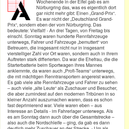
Wochenende in der Eifel gab es am
Nürburgring das, was es eigentlich dort
gar nicht mehr gibt: Einen „Grand-Prix“.
Es war nicht der „Deutschland Grand-
Prix“, sondern eben der vom Nürburgring. Das
bedeutete: Vielfalt! - An drei Tagen, von Freitag bis
einschl. Sonntag waren hunderte Rennfahrzeuge
unterwegs, Fahrer und Fahrzeuge „bemuttert“ von
Betreuern, die insgesamt nicht nur in insgesamt
vierstelliger Zahl vor Ort waren, sondern auch in ihrem
Auftreten stark differierten. Da war die Ehefrau, die die
Starterbatterie beim Sportwagen ihres Mannes
anklemmte, da waren auch „Profi-Teams“ unterwegs,
die mit mächtigen Renntransportern angereist waren.
Es gab viele alte Rennfahrzeuge und Fahrer zu sehen
– auch viele „alte Leute“ als Zuschauer und Besucher,
die aber zumindest auf den modernen Tribünen in so
kleiner Anzahl auszumachen waren, dass es schon
fast deprimierend war. Viele waren eben – aus
Interesse an Details - im Fahrerlager unterwegs. Als
es am Sonntag dann auch über die Gesamtstrecke –
also auch die Nordschleife – ging, da gab es dann
deutlich mehr Zuschauer an der Strecke. - Um als