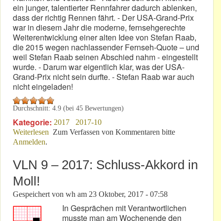
ein junger, talentierter Rennfahrer dadurch ablenken,
dass der richtig Rennen fährt. - Der USA-Grand-Prix
war in diesem Jahr die moderne, fernsehgerechte
Weiterentwicklung einer alten Idee von Stefan Raab,
die 2015 wegen nachlassender Fernseh-Quote – und
weil Stefan Raab seinen Abschied nahm - eingestellt
wurde. - Darum war eigentlich klar, was der USA-
Grand-Prix nicht sein durfte. - Stefan Raab war auch
nicht eingeladen!
Durchschnitt:
4.9
(bei
45
Bewertungen)
Kategorie:
2017
2017-10
Weiterlesen
über USA-F1: Keine Stock Car Crash Challenge!
Zum Verfassen von Kommentaren bitte
Anmelden
.
VLN 9 – 2017: Schluss-Akkord in
Moll!
Gespeichert von
wh
am
23 Oktober, 2017 - 07:58
In Gesprächen mit Verantwortlichen
musste man am Wochenende den