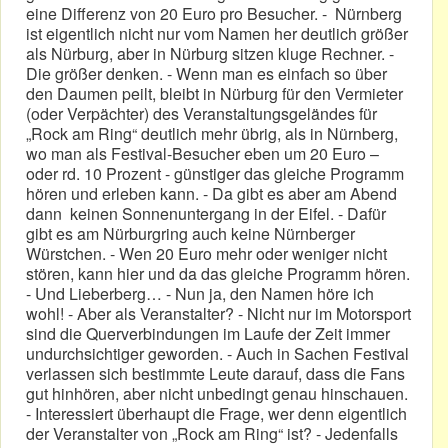
eine Differenz von 20 Euro pro Besucher. - Nürnberg
ist eigentlich nicht nur vom Namen her deutlich größer
als Nürburg, aber in Nürburg sitzen kluge Rechner. -
Die größer denken. - Wenn man es einfach so über
den Daumen peilt, bleibt in Nürburg für den Vermieter
(oder Verpächter) des Veranstaltungsgeländes für
„Rock am Ring“ deutlich mehr übrig, als in Nürnberg,
wo man als Festival-Besucher eben um 20 Euro –
oder rd. 10 Prozent - günstiger das gleiche Programm
hören und erleben kann. - Da gibt es aber am Abend
dann keinen Sonnenuntergang in der Eifel. - Dafür
gibt es am Nürburgring auch keine Nürnberger
Würstchen. - Wen 20 Euro mehr oder weniger nicht
stören, kann hier und da das gleiche Programm hören.
- Und Lieberberg… - Nun ja, den Namen höre ich
wohl! - Aber als Veranstalter? - Nicht nur im Motorsport
sind die Querverbindungen im Laufe der Zeit immer
undurchsichtiger geworden. - Auch in Sachen Festival
verlassen sich bestimmte Leute darauf, dass die Fans
gut hinhören, aber nicht unbedingt genau hinschauen.
- Interessiert überhaupt die Frage, wer denn eigentlich
der Veranstalter von „Rock am Ring“ ist? - Jedenfalls