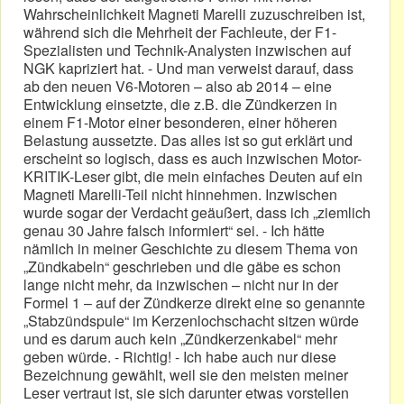
Wahrscheinlichkeit Magneti Marelli zuzuschreiben ist,
während sich die Mehrheit der Fachleute, der F1-
Spezialisten und Technik-Analysten inzwischen auf
NGK kapriziert hat. - Und man verweist darauf, dass
ab den neuen V6-Motoren – also ab 2014 – eine
Entwicklung einsetzte, die z.B. die Zündkerzen in
einem F1-Motor einer besonderen, einer höheren
Belastung aussetzte. Das alles ist so gut erklärt und
erscheint so logisch, dass es auch inzwischen Motor-
KRITIK-Leser gibt, die mein einfaches Deuten auf ein
Magneti Marelli-Teil nicht hinnehmen. Inzwischen
wurde sogar der Verdacht geäußert, dass ich „ziemlich
genau 30 Jahre falsch informiert“ sei. - Ich hätte
nämlich in meiner Geschichte zu diesem Thema von
„Zündkabeln“ geschrieben und die gäbe es schon
lange nicht mehr, da inzwischen – nicht nur in der
Formel 1 – auf der Zündkerze direkt eine so genannte
„Stabzündspule“ im Kerzenlochschacht sitzen würde
und es darum auch kein „Zündkerzenkabel“ mehr
geben würde. - Richtig! - Ich habe auch nur diese
Bezeichnung gewählt, weil sie den meisten meiner
Leser vertraut ist, sie sich darunter etwas vorstellen