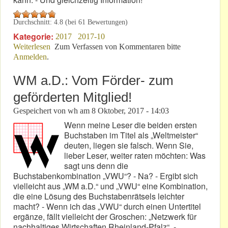
Durchschnitt:
4.8
(bei
61
Bewertungen)
Kategorie:
2017
2017-10
Weiterlesen
über VLN 8: PSA-Chef setzt Zeitzeichen!
Zum Verfassen von Kommentaren bitte
Anmelden
.
WM a.D.: Vom Förder- zum
geförderten Mitglied!
Gespeichert von
wh
am
8 Oktober, 2017 - 14:03
Wenn meine Leser die beiden ersten
Buchstaben im Titel als „Weltmeister“
deuten, liegen sie falsch. Wenn Sie,
lieber Leser, weiter raten möchten: Was
sagt uns denn die
Buchstabenkombination „VWU“? - Na? - Ergibt sich
vielleicht aus „WM a.D.“ und „VWU“ eine Kombination,
die eine Lösung des Buchstabenrätsels leichter
macht? - Wenn ich das „VWU“ durch einen Untertitel
ergänze, fällt vielleicht der Groschen: „Netzwerk für
nachhaltiges Wirtschaften Rheinland-Pfalz“. -