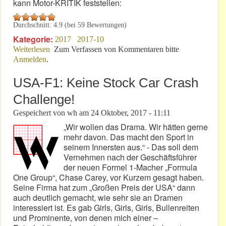
kann Motor-KRITIK feststellen:
Durchschnitt:
4.9
(bei
59
Bewertungen)
Kategorie:
2017
2017-10
Weiterlesen
über „Rock am Ring“ 2018: In Nürnberg günstiger!
Zum Verfassen von Kommentaren bitte
Anmelden
.
USA-F1: Keine Stock Car Crash
Challenge!
Gespeichert von
wh
am
24 Oktober, 2017 - 11:11
„Wir wollen das Drama. Wir hätten gerne
mehr davon. Das macht den Sport in
seinem Innersten aus.“ - Das soll dem
Vernehmen nach der Geschäftsführer
der neuen Formel 1-Macher „Formula
One Group“, Chase Carey, vor Kurzem gesagt haben.
Seine Firma hat zum „Großen Preis der USA“ dann
auch deutlich gemacht, wie sehr sie an Dramen
interessiert ist. Es gab Girls, Girls, Girls, Bullenreiten
und Prominente, von denen mich einer –