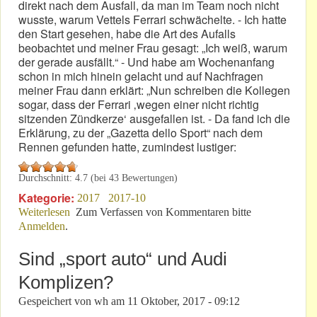
direkt nach dem Ausfall, da man im Team noch nicht
wusste, warum Vettels Ferrari schwächelte. - Ich hatte
den Start gesehen, habe die Art des Aufalls
beobachtet und meiner Frau gesagt: „Ich weiß, warum
der gerade ausfällt.“ - Und habe am Wochenanfang
schon in mich hinein gelacht und auf Nachfragen
meiner Frau dann erklärt: „Nun schreiben die Kollegen
sogar, dass der Ferrari ‚wegen einer nicht richtig
sitzenden Zündkerze‘ ausgefallen ist. - Da fand ich die
Erklärung, zu der „Gazetta dello Sport“ nach dem
Rennen gefunden hatte, zumindest lustiger:
Durchschnitt:
4.7
(bei
43
Bewertungen)
Kategorie:
2017
2017-10
Weiterlesen
über Japan-GP: „Eine Zündkerze verrät Vettel“
Zum Verfassen von Kommentaren bitte
Anmelden
.
Sind „sport auto“ und Audi
Komplizen?
Gespeichert von
wh
am
11 Oktober, 2017 - 09:12