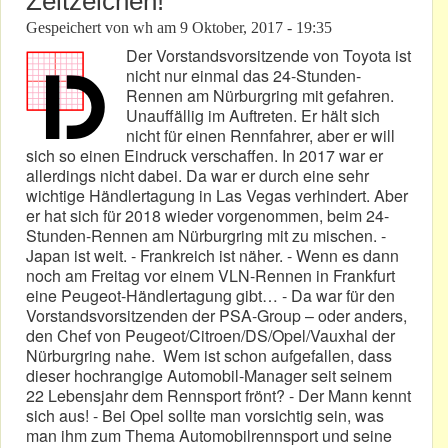
Zeitzeichen!
Gespeichert von
wh
am
9 Oktober, 2017 - 19:35
Der Vorstandsvorsitzende von Toyota ist
nicht nur einmal das 24-Stunden-
Rennen am Nürburgring mit gefahren.
Unauffällig im Auftreten. Er hält sich
nicht für einen Rennfahrer, aber er will
sich so einen Eindruck verschaffen. In 2017 war er
allerdings nicht dabei. Da war er durch eine sehr
wichtige Händlertagung in Las Vegas verhindert. Aber
er hat sich für 2018 wieder vorgenommen, beim 24-
Stunden-Rennen am Nürburgring mit zu mischen. -
Japan ist weit. - Frankreich ist näher. - Wenn es dann
noch am Freitag vor einem VLN-Rennen in Frankfurt
eine Peugeot-Händlertagung gibt… - Da war für den
Vorstandsvorsitzenden der PSA-Group – oder anders,
den Chef von Peugeot/Citroen/DS/Opel/Vauxhal der
Nürburgring nahe. Wem ist schon aufgefallen, dass
dieser hochrangige Automobil-Manager seit seinem
22 Lebensjahr dem Rennsport frönt? - Der Mann kennt
sich aus! - Bei Opel sollte man vorsichtig sein, was
man ihm zum Thema Automobilrennsport und seine