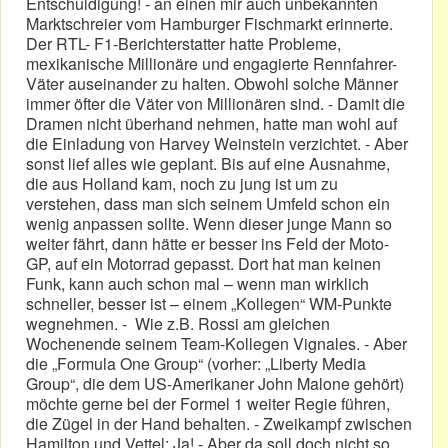
Entschuldigung! - an einen mir auch unbekannten
Marktschreier vom Hamburger Fischmarkt erinnerte.
Der RTL- F1-Berichterstatter hatte Probleme,
mexikanische Millionäre und engagierte Rennfahrer-
Väter auseinander zu halten. Obwohl solche Männer
immer öfter die Väter von Millionären sind. - Damit die
Dramen nicht überhand nehmen, hatte man wohl auf
die Einladung von Harvey Weinstein verzichtet. - Aber
sonst lief alles wie geplant. Bis auf eine Ausnahme,
die aus Holland kam, noch zu jung ist um zu
verstehen, dass man sich seinem Umfeld schon ein
wenig anpassen sollte. Wenn dieser junge Mann so
weiter fährt, dann hätte er besser ins Feld der Moto-
GP, auf ein Motorrad gepasst. Dort hat man keinen
Funk, kann auch schon mal – wenn man wirklich
schneller, besser ist – einem „Kollegen“ WM-Punkte
wegnehmen. - Wie z.B. Rossi am gleichen
Wochenende seinem Team-Kollegen Vignales. - Aber
die „Formula One Group“ (vorher: „Liberty Media
Group“, die dem US-Amerikaner John Malone gehört)
möchte gerne bei der Formel 1 weiter Regie führen,
die Zügel in der Hand behalten. - Zweikampf zwischen
Hamilton und Vettel: Ja! - Aber da soll doch nicht so