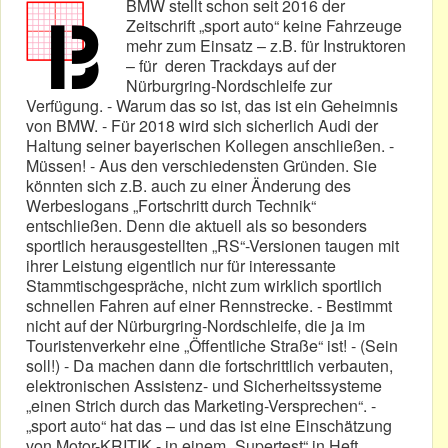
BMW stellt schon seit 2016 der
Zeitschrift „sport auto“ keine Fahrzeuge
mehr zum Einsatz – z.B. für Instruktoren
– für deren Trackdays auf der
Nürburgring-Nordschleife zur
Verfügung. - Warum das so ist, das ist ein Geheimnis
von BMW. - Für 2018 wird sich sicherlich Audi der
Haltung seiner bayerischen Kollegen anschließen. -
Müssen! - Aus den verschiedensten Gründen. Sie
könnten sich z.B. auch zu einer Änderung des
Werbeslogans „Fortschritt durch Technik“
entschließen. Denn die aktuell als so besonders
sportlich herausgestellten „RS“-Versionen taugen mit
ihrer Leistung eigentlich nur für interessante
Stammtischgespräche, nicht zum wirklich sportlich
schnellen Fahren auf einer Rennstrecke. - Bestimmt
nicht auf der Nürburgring-Nordschleife, die ja im
Touristenverkehr eine „Öffentliche Straße“ ist! - (Sein
soll!) - Da machen dann die fortschrittlich verbauten,
elektronischen Assistenz- und Sicherheitssysteme
„einen Strich durch das Marketing-Versprechen“. -
„sport auto“ hat das – und das ist eine Einschätzung
von Motor-KRITIK - in einem „Supertest“ in Heft