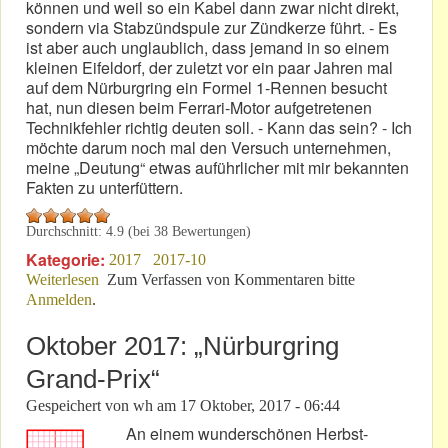
können und weil so ein Kabel dann zwar nicht direkt,
sondern via Stabzündspule zur Zündkerze führt. - Es
ist aber auch unglaublich, dass jemand in so einem
kleinen Eifeldorf, der zuletzt vor ein paar Jahren mal
auf dem Nürburgring ein Formel 1-Rennen besucht
hat, nun diesen beim Ferrari-Motor aufgetretenen
Technikfehler richtig deuten soll. - Kann das sein? - Ich
möchte darum noch mal den Versuch unternehmen,
meine „Deutung“ etwas auführlicher mit mir bekannten
Fakten zu unterfüttern.
Durchschnitt:
4.9
(bei
38
Bewertungen)
Kategorie:
2017
2017-10
Weiterlesen
über F1-Ausfallgrund: NGK oder Magneti Marelli?
Zum Verfassen von Kommentaren bitte
Anmelden
.
Oktober 2017: „Nürburgring
Grand-Prix“
Gespeichert von
wh
am
17 Oktober, 2017 - 06:44
An einem wunderschönen Herbst-