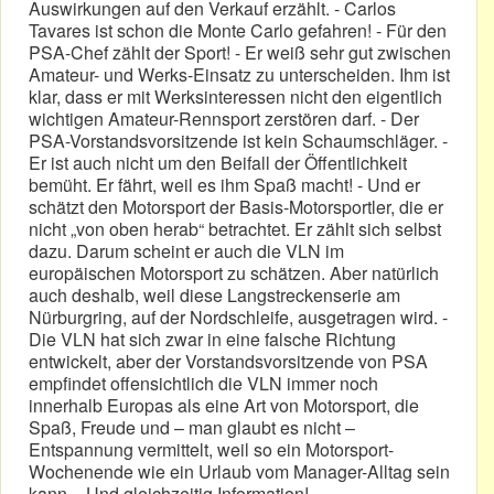
Auswirkungen auf den Verkauf erzählt. - Carlos
Tavares ist schon die Monte Carlo gefahren! - Für den
PSA-Chef zählt der Sport! - Er weiß sehr gut zwischen
Amateur- und Werks-Einsatz zu unterscheiden. Ihm ist
klar, dass er mit Werksinteressen nicht den eigentlich
wichtigen Amateur-Rennsport zerstören darf. - Der
PSA-Vorstandsvorsitzende ist kein Schaumschläger. -
Er ist auch nicht um den Beifall der Öffentlichkeit
bemüht. Er fährt, weil es ihm Spaß macht! - Und er
schätzt den Motorsport der Basis-Motorsportler, die er
nicht „von oben herab“ betrachtet. Er zählt sich selbst
dazu. Darum scheint er auch die VLN im
europäischen Motorsport zu schätzen. Aber natürlich
auch deshalb, weil diese Langstreckenserie am
Nürburgring, auf der Nordschleife, ausgetragen wird. -
Die VLN hat sich zwar in eine falsche Richtung
entwickelt, aber der Vorstandsvorsitzende von PSA
empfindet offensichtlich die VLN immer noch
innerhalb Europas als eine Art von Motorsport, die
Spaß, Freude und – man glaubt es nicht –
Entspannung vermittelt, weil so ein Motorsport-
Wochenende wie ein Urlaub vom Manager-Alltag sein
kann. - Und gleichzeitig Information!