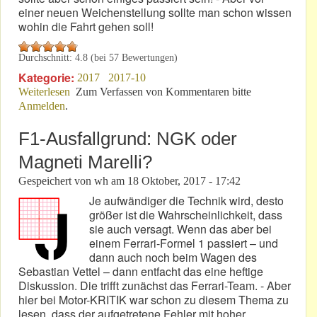
einer neuen Weichenstellung sollte man schon wissen
wohin die Fahrt gehen soll!
Durchschnitt:
4.8
(bei
57
Bewertungen)
Kategorie:
2017
2017-10
Weiterlesen
über VLN 9 – 2017: Schluss-Akkord in Moll!
Zum Verfassen von Kommentaren bitte
Anmelden
.
F1-Ausfallgrund: NGK oder
Magneti Marelli?
Gespeichert von
wh
am
18 Oktober, 2017 - 17:42
Je aufwändiger die Technik wird, desto
größer ist die Wahrscheinlichkeit, dass
sie auch versagt. Wenn das aber bei
einem Ferrari-Formel 1 passiert – und
dann auch noch beim Wagen des
Sebastian Vettel – dann entfacht das eine heftige
Diskussion. Die trifft zunächst das Ferrari-Team. - Aber
hier bei Motor-KRITIK war schon zu diesem Thema zu
lesen, dass der aufgetretene Fehler mit hoher