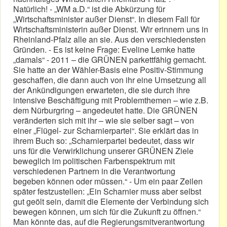
Natürlich! - „WM a.D.“ ist die Abkürzung für
„Wirtschaftsminister außer Dienst“. In diesem Fall für
Wirtschaftsministerin außer Dienst. Wir erinnern uns in
Rheinland-Pfalz alle an sie. Aus den verschiedensten
Gründen. - Es ist keine Frage: Eveline Lemke hatte
„damals“ - 2011 – die GRÜNEN parkettfähig gemacht.
Sie hatte an der Wähler-Basis eine Positiv-Stimmung
geschaffen, die dann auch von ihr eine Umsetzung all
der Ankündigungen erwarteten, die sie durch ihre
intensive Beschäftigung mit Problemthemen – wie z.B.
dem Nürburgring – angedeutet hatte. Die GRÜNEN
veränderten sich mit ihr – wie sie selber sagt – von
einer „Flügel- zur Scharnierpartei“. Sie erklärt das in
ihrem Buch so: „Scharnierpartei bedeutet, dass wir
uns für die Verwirklichung unserer GRÜNEN Ziele
beweglich im politischen Farbenspektrum mit
verschiedenen Partnern in die Verantwortung
begeben können oder müssen.“ - Um ein paar Zeilen
später festzustellen: „Ein Scharnier muss aber selbst
gut geölt sein, damit die Elemente der Verbindung sich
bewegen können, um sich für die Zukunft zu öffnen.“
Man könnte das, auf die Regierungsmitverantwortung