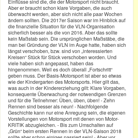
Einflüsse sind die, die der Motorsport nicht braucht.
Aber er braucht schon klare Vorgaben, die auch
überwacht werden, aber sich nicht alle paar Wochen
ändern sollten. Die 2017er Saison war im Hinblick auf
die finanzielle Situation für die VLN-Organisation
sicherlich besser als die von 2016. Aber das sollte
kein Maßstab sein. Die ursprünglichen Maßstäbe, die
man bei Gründung der VLN im Auge hatte, haben sich
längst verschoben, bzw. sind von „interessierten
Kreisen“ Stück für Stück verschoben worden. Und
viele haben sich angepasst, haben das
hingenommen. Weil es doch überall „Fortschritt“
geben muss. Der Basis-Motorsport ist aber so etwas
wie der Kindergarten des Motorsports. Hier gilt das,
was auch in der Kindererziehung gilt: Klare Vorgaben,
konsequente Überwachung der notwendigen Grenzen
und für die Teilnehmer: Üben, üben, üben! - Zehn
Rennen sind besser als neun! - Nachfolgende
Geschichte kann nur eine Anregung sein, die eigenen
Vorstellungen von Motorsport mit denen von Motor-
KRITIK abzugleichen. - Bis zum Umschalten auf
„Grün“ beim ersten Rennen in der VLN-Saison 2018
sollte aber schon einiges passiert sein! - Aber vor