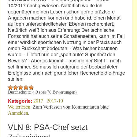
10/2017 nachgewiesen. Natürlich wollte ich
gegenüber meinen Lesern schon gerne präzisere
Angaben machen können und habe rd. einen Monat
auf den unterschiedlichsten Ebenen recherchiert.
Natürlich weiß ich aus Erfahrung: Der technische
Fortschritt hat auch seine Schattenseiten, kann im Fall
einer wirklich sportlichen Nutzung in der Praxis auch
einen Rückschritt bedeuten. - Was bisher bestritten
wurde. - Liefert nun der „sport auto“-Supertest den
Beweis? - Aber es kommt – aus meiner Sicht – noch
schlimmer. So muss ich aufgrund der beobachteten
Ereignisse und nach gründlicher Recherche die Frage
stellen:
Durchschnitt:
4.9
(bei
76
Bewertungen)
Kategorie:
2017
2017-10
Weiterlesen
über Sind „sport auto“ und Audi Komplizen?
Zum Verfassen von Kommentaren bitte
Anmelden
.
VLN 8: PSA-Chef setzt