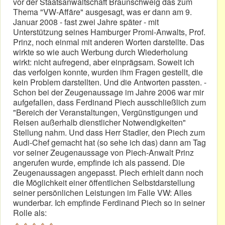
vor der Staatsanwaltschaft Braunschweig das zum
Thema "VW-Affäre" ausgesagt, was er dann am 9.
Januar 2008 - fast zwei Jahre später - mit
Unterstützung seines Hamburger Promi-Anwalts, Prof.
Prinz, noch einmal mit anderen Worten darstellte. Das
wirkte so wie auch Werbung durch Wiederholung
wirkt: nicht aufregend, aber einprägsam. Soweit ich
das verfolgen konnte, wurden ihm Fragen gestellt, die
kein Problem darstellten. Und die Antworten passten. -
Schon bei der Zeugenaussage im Jahre 2006 war mir
aufgefallen, dass Ferdinand Piech ausschließlich zum
"Bereich der Veranstaltungen, Vergünstigungen und
Reisen außerhalb dienstlicher Notwendigkeiten"
Stellung nahm. Und dass Herr Stadler, den Piech zum
Audi-Chef gemacht hat (so sehe ich das) dann am Tag
vor seiner Zeugenaussage von Piech-Anwalt Prinz
angerufen wurde, empfinde ich als passend. Die
Zeugenaussagen angepasst. Piech erhielt dann noch
die Möglichkeit einer öffentlichen Selbstdarstellung
seiner persönlichen Leistungen im Falle VW: Alles
wunderbar. Ich empfinde Ferdinand Piech so in seiner
Rolle als: