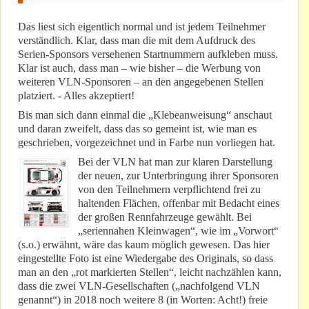
Das liest sich eigentlich normal und ist jedem Teilnehmer
verständlich. Klar, dass man die mit dem Aufdruck des
Serien-Sponsors versehenen Startnummern aufkleben muss.
Klar ist auch, dass man – wie bisher – die Werbung von
weiteren VLN-Sponsoren – an den angegebenen Stellen
platziert. - Alles akzeptiert!
Bis man sich dann einmal die „Klebeanweisung“ anschaut
und daran zweifelt, dass das so gemeint ist, wie man es
geschrieben, vorgezeichnet und in Farbe nun vorliegen hat.
Bei der VLN hat man zur klaren Darstellung
der neuen, zur Unterbringung ihrer Sponsoren
von den Teilnehmern verpflichtend frei zu
haltenden Flächen, offenbar mit Bedacht eines
der großen Rennfahrzeuge gewählt. Bei
„seriennahen Kleinwagen“, wie im „Vorwort“
(s.o.) erwähnt, wäre das kaum möglich gewesen. Das hier
eingestellte Foto ist eine Wiedergabe des Originals, so dass
man an den „rot markierten Stellen“, leicht nachzählen kann,
dass die zwei VLN-Gesellschaften („nachfolgend VLN
genannt“) in 2018 noch weitere 8 (in Worten: Acht!) freie