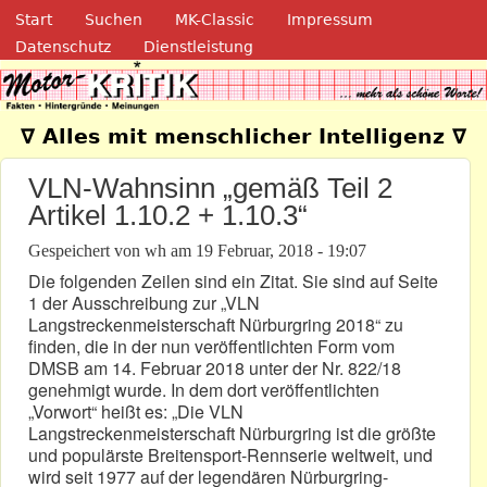
Navigation
Direkt zum Inhalt
Start
Suchen
MK-Classic
Impressum
Datenschutz
Dienstleistung
Motor-Kritik.de
∇ Alles mit menschlicher Intelligenz ∇
VLN-Wahnsinn „gemäß Teil 2
Artikel 1.10.2 + 1.10.3“
Gespeichert von
wh
am
19 Februar, 2018 - 19:07
Die folgenden Zeilen sind ein Zitat. Sie sind auf Seite
1 der Ausschreibung zur „VLN
Langstreckenmeisterschaft Nürburgring 2018“ zu
finden, die in der nun veröffentlichten Form vom
DMSB am 14. Februar 2018 unter der Nr. 822/18
genehmigt wurde. In dem dort veröffentlichten
„Vorwort“ heißt es: „Die VLN
Langstreckenmeisterschaft Nürburgring ist die größte
und populärste Breitensport-Rennserie weltweit, und
wird seit 1977 auf der legendären Nürburgring-