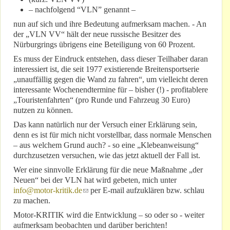
– nachfolgend “VLN” genannt –
nun auf sich und ihre Bedeutung aufmerksam machen. - An
der „VLN VV“ hält der neue russische Besitzer des
Nürburgrings übrigens eine Beteiligung von 60 Prozent.
Es muss der Eindruck entstehen, dass dieser Teilhaber daran
interessiert ist, die seit 1977 existierende Breitensportserie
„unauffällig gegen die Wand zu fahren“, um vielleicht deren
interessante Wochenendtermine für – bisher (!) - profitablere
„Touristenfahrten“ (pro Runde und Fahrzeug 30 Euro)
nutzen zu können.
Das kann natürlich nur der Versuch einer Erklärung sein,
denn es ist für mich nicht vorstellbar, dass normale Menschen
– aus welchem Grund auch? - so eine „Klebeanweisung“
durchzusetzen versuchen, wie das jetzt aktuell der Fall ist.
Wer eine sinnvolle Erklärung für die neue Maßnahme „der
Neuen“ bei der VLN hat wird gebeten, mich unter
info@motor-kritik.de
(link sends e-mail)
per E-mail aufzuklären bzw. schlau
zu machen.
Motor-KRITIK wird die Entwicklung – so oder so - weiter
aufmerksam beobachten und darüber berichten!