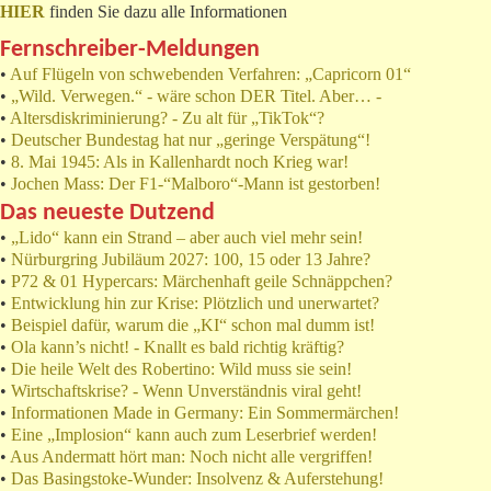
HIER
finden Sie dazu alle Informationen
Fernschreiber-Meldungen
•
Auf Flügeln von schwebenden Verfahren: „Capricorn 01“
•
„Wild. Verwegen.“ - wäre schon DER Titel. Aber… -
•
Altersdiskriminierung? - Zu alt für „TikTok“?
•
Deutscher Bundestag hat nur „geringe Verspätung“!
•
8. Mai 1945: Als in Kallenhardt noch Krieg war!
•
Jochen Mass: Der F1-“Malboro“-Mann ist gestorben!
Das neueste Dutzend
•
„Lido“ kann ein Strand – aber auch viel mehr sein!
•
Nürburgring Jubiläum 2027: 100, 15 oder 13 Jahre?
•
P72 & 01 Hypercars: Märchenhaft geile Schnäppchen?
•
Entwicklung hin zur Krise: Plötzlich und unerwartet?
•
Beispiel dafür, warum die „KI“ schon mal dumm ist!
•
Ola kann’s nicht! - Knallt es bald richtig kräftig?
•
Die heile Welt des Robertino: Wild muss sie sein!
•
Wirtschaftskrise? - Wenn Unverständnis viral geht!
•
Informationen Made in Germany: Ein Sommermärchen!
•
Eine „Implosion“ kann auch zum Leserbrief werden!
•
Aus Andermatt hört man: Noch nicht alle vergriffen!
•
Das Basingstoke-Wunder: Insolvenz & Auferstehung!