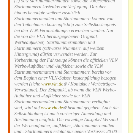
(1) Satz Startnummernmatten sowie die vorgesehenen
Startnummern kostenlos zur Verfügung. Darüber
hinaus benötigte weitere/ zusätzlich
Startnummernmatten und Startnummern können von
den Teilnehmern kostenpflichtig zum Selbstkostenpreis
bei den VLN-Veranstaltungen erworben werden. Nur
die von der VLN herausgegebenen Original-
Werbeaufkleber, -Startnummernmatten und -
Startnummern (schwarze Nummern auf weißem
Hintergrund) dürfen verwendet werden. Zur
Vorbereitung der Fahrzeuge können die offiziellen VLN
Werbe-Aufnäher und -Aufkleber sowie die VLN
Startnummernmatten und Startnummern bereits vor
dem Beginn einer VLN-Saison kostenpflichtig bezogen
werden (siehe
www.vln.de
(link is external)
/ Kontakte / Werbeträger-
Verwaltung). Der Zeitpunkt, ab wann die VLN Werbe-
Aufnäher und -Aufkleber sowie der VLN
Startnummernmatten und Startnummern verfügbar
sind, wird auf
www.vln.de
(link is external)
bekannt gegeben. Auch die
Selbstabholung ist nach vorheriger Anmeldung und
Abstimmung möglich. Die vorzeitige Ausgabe/ Versand
der Werbeaufnäher, -aufkleber, -Startnummernmatten
und - Startnummern erfolgt nur gegen Vorkasse: 20,00