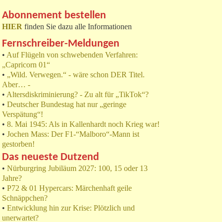
Abonnement bestellen
HIER
finden Sie dazu alle Informationen
Fernschreiber-Meldungen
•
Auf Flügeln von schwebenden Verfahren:
„Capricorn 01“
•
„Wild. Verwegen.“ - wäre schon DER Titel.
Aber… -
•
Altersdiskriminierung? - Zu alt für „TikTok“?
•
Deutscher Bundestag hat nur „geringe
Verspätung“!
•
8. Mai 1945: Als in Kallenhardt noch Krieg war!
•
Jochen Mass: Der F1-“Malboro“-Mann ist
gestorben!
Das neueste Dutzend
•
Nürburgring Jubiläum 2027: 100, 15 oder 13
Jahre?
•
P72 & 01 Hypercars: Märchenhaft geile
Schnäppchen?
•
Entwicklung hin zur Krise: Plötzlich und
unerwartet?