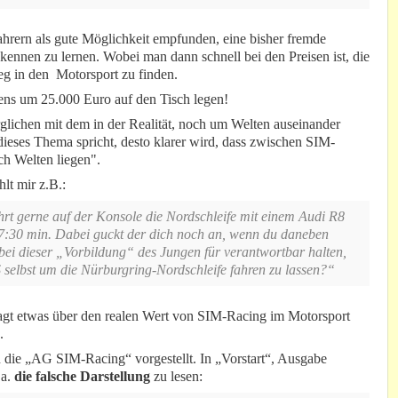
hrern als gute Möglichkeit empfunden, eine bisher fremde
kennen zu lernen. Wobei man dann schnell bei den Preisen ist, die
eg in den Motorsport zu finden.
ens um 25.000 Euro auf den Tisch legen!
lichen mit dem in der Realität, noch um Welten auseinander
 dieses Thema spricht, desto klarer wird, dass zwischen SIM-
h Welten liegen".
hlt mir z.B.:
rt gerne auf der Konsole die Nordschleife mit einem Audi R8
7:30 min. Dabei guckt der dich noch an, wenn du daneben
s bei dieser „Vorbildung“ des Jungen für verantwortbar halten,
selbst um die Nürburgring-Nordschleife fahren zu lassen?“
, sagt etwas über den realen Wert von SIM-Racing im Motorsport
.
n die „AG SIM-Racing“ vorgestellt. In „Vorstart“, Ausgabe
.a.
die falsche Darstellung
zu lesen: