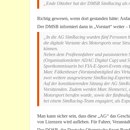
„Ende Oktober hat der DMSB SimRacing als ne
Richtig gewesen, wenn dort gestanden hätte: Anf
Der DMSB informiert dann in „Vorstart“ weiter – ho
„In die AG SimRacing wurden fünf Personen ber
die digitale Variante des Motorsports neue Str
können.
Neben dem Profirennfahrer und passionierten
(Organisationsleiter ADAC Digital Cup) und St
Sportkommissarin bei FIA-E-Sport-Events eing
Marc Fätkenheuer (Vorstandsmitglied des Vir
zwei weitere ausgewiesene SimRacing-Experte
Auf der konstituierenden Sitzung der AG SimRa
Vorsitzenden. Zudem werden Marc Hennerici, de
Motorsport berufen wurde, sowie der fünfmalig
bei einem SimRacing-Team engagiert, als Expe
Man kann sicher sein, dass diese „AG“ das Gesch
von Lizenzen wird aufleben. Für Fahrer, Veranstal
Der DOSB, der Deutsche Olympische Sport-Bund,