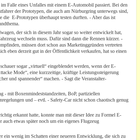
im Falle eines Unfalles mit einem E-Automobil passiert. Bei den
fahrer der Prototypen, die auch am Nürburgring unterwegs sind,
 die E-Prototypen überhaupt testen durften. - Aber das ist
Randthema.
agen, der sich in diesem Jahr sogar so weiter entwickelt hat,
ahrzeug wechseln muss. Dafür sind dann die Rennen kürzer. -
g empfinden, müssen dort schon aus Marketinggründen vertreten
sich eben derzeit gut in der Öffentlichkeit verkaufen, hat so einen
chauer sogar „virtuell“ eingeblendet werden, wenn der E-
tacke Mode“, eine kurzzeitige, kräftige Leistungssteigerung
scher und spannender“ machen. - Sagt die Veranstalter-
- mit Boxenmindeststandzeiten, BoP, partiziellen
regelungen und – evtl. - Safety-Car nicht schon chaotisch genug
ichtig erkannt hatte, konnte man mit dieser Idee zu Formel E-
 auch etwas später noch um ein eigenes Flugzeug
 ein wenig im Schatten einer neueren Entwicklung, die sich zu