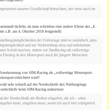
sprozesses unserer Gesellschaft betrachten, der eben auch im
mstadt lächeln, da man scheinbar eine andere Ebene des „E-
e z.B. am 4. Oktober 2018 festgestellt:
tellungsmöglichkeiten der Fahrzeuge sind so realistisch, dass
ningsmöglichkeit und zur Vorbereitung etwa auf unbekannte
ten Schritt machen, indem wir SimRacing als vollwertige
n Einstieg in den Motorsport auch für jüngere Menschen
r Anerkennung von SIM-Racing als „vollwertige Motorsport-
torsport erleichtert wird?
wohl sehr schnell auf der Nordschleife des Nürburgrings
 Nordschleife beim SIM-Racing umkreisen:
f der Nordschleife die Risiken eingehen, die ich – ohne
gehen kann, eingehen muss, wenn ich auch hier erfolgreich