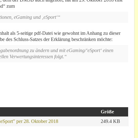
nd“ zum
tionen, eGaming und ‚eSport‘“
lt als 5-seitige pdf-Datei wie gewohnt im Anhang zu dieser
abe des Schluss-Satzes der Erklärung beschränken möchte:
Abgabenordnung zu ändern und mit eGaming/‘eSport‘ einen
len Verwertungsinteressen folgt.“
Größe
Sport" per 28. Oktober 2018
249.4 KB
.