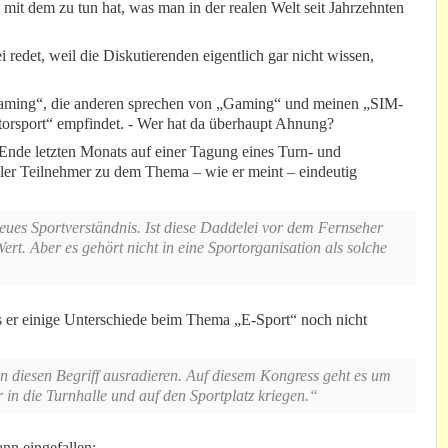
 mit dem zu tun hat, was man in der realen Welt seit Jahrzehnten
redet, weil die Diskutierenden eigentlich gar nicht wissen,
aming“, die anderen sprechen von „Gaming“ und meinen „SIM-
orsport“ empfindet. - Wer hat da überhaupt Ahnung?
h Ende letzten Monats auf einer Tagung eines Turn- und
ler Teilnehmer zu dem Thema – wie er meint – eindeutig
neues Sportverständnis. Ist diese Daddelei vor dem Fernseher
t. Aber es gehört nicht in eine Sportorganisation als solche
s er einige Unterschiede beim Thema „E-Sport“ noch nicht
en diesen Begriff ausradieren. Auf diesem Kongress geht es um
 in die Turnhalle und auf den Sportplatz kriegen.“
nn eingefallen: