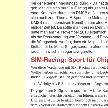
bei der eigenen Meinungsbildung. - Da hat d
gebildet, die sich mit SIM-Racing als „reale
einer Kontrolle durch den DMSB aufzeigen s
sich auch zum Thema E-Sport eine Meinung geb
DMSB nach intensivem Bemühen um eine Mitgl
einiger Zeit ist. Da sollte man dessen Mei
hätte man am 14. November 2018 eigentlich
als die Positionierung von Vorstand und Präs
die Waagschale werfen, dass ein Mitglied sei
fünffacher Le Mans-Sieger, sondern einer der 
raucht inzwischen sogar E-Zigaretten!
SIM-Racing: Sport für Ch
Wer diese Vorstellung mit SIM-Racing verbindet, 
Wettbewerben nur schlanke, sportliche junge Leute 
finden. „E-Sport“ ist auch gefahrlos und untersch
Wichtig: Als E-Sportler verlernt man Angst zu
Dagegen kann E-Zigaretten rauchen – wie das Rauc
erheblichen Gesichtsverletzungen führen, wenn so e
Und ein E-Auto zu besitzen, heißt noch nicht, da
darf. - Selbst ein Radwechsel ist dem Besitzer – o