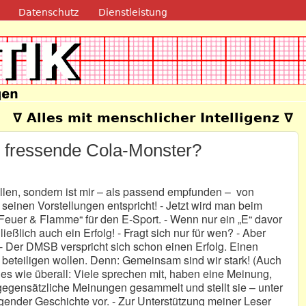
Direkt zum Inhalt
Datenschutz
Dienstleistung
e
∇ Alles mit menschlicher Intelligenz ∇
s fressende Cola-Monster?
fallen, sondern ist mir – als passend empfunden – von
seinen Vorstellungen entspricht! - Jetzt wird man beim
Feuer & Flamme“ für den E-Sport. - Wenn nur ein „E“ davor
ließlich auch ein Erfolg! - Fragt sich nur für wen? - Aber
? - Der DMSB verspricht sich schon einen Erfolg. Einen
n beteiligen wollen. Denn: Gemeinsam sind wir stark! (Auch
 es wie überall: Viele sprechen mit, haben eine Meinung,
gegensätzliche Meinungen gesammelt und stellt sie – unter
lgender Geschichte vor. - Zur Unterstützung meiner Leser