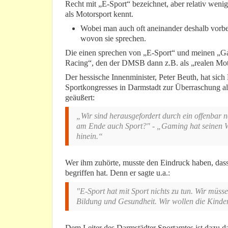
Recht mit „E-Sport“ bezeichnet, aber relativ wenig
als Motorsport kennt.
Wobei man auch oft aneinander deshalb vorbei 
wovon sie sprechen.
Die einen sprechen von „E-Sport“ und meinen „G
Racing“, den der DMSB dann z.B. als „realen Mot
Der hessische Innenminister, Peter Beuth, hat sic
Sportkongresses in Darmstadt zur Überraschung al
geäußert:
„Wir sind herausgefordert durch ein offenbar 
am Ende auch Sport?" - „Gaming hat seinen Wer
hinein.“
Wer ihm zuhörte, musste den Eindruck haben, das
begriffen hat. Denn er sagte u.a.:
"E-Sport hat mit Sport nichts zu tun. Wir müss
Bildung und Gesundheit. Wir wollen die Kinder
Dem Leiter des Darmstädter Sportamtes ist dazu da