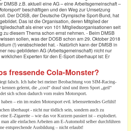
er DMSB z.B. aktuell eine AG – eine Arbeitsgemeinschaft –
r Motorsport“ beschäftigen und den Weg zur Umsetzung
oll. Der DOSB, der Deutsche Olympische Sport-Bund, hat
ildet. Das ist die Organisation, deren Mitglied der
iedschaft als einer von 101 Mitgliedsorganisationen seit
nung zu diesem Thema schon ernst nehmen. - Beim DMSB
 wissen sollen, was der DOSB schon am 29. Oktober 2018
idium (!) verabschiedet hat. - Natürlich kann der DMSB in
ner neu gebildeten AG (Arbeitsgemeinschaft) nicht nur
wirklichen Experten für den E-Sport überhaupt ist: Er
ips fressende Cola-Monster?
liegt falsch. Ich habe bei meiner Beobachtung von SIM-Racing-
kennen gelernt, die „cool“ drauf sind und ihren Sport „geil“
eidet sich schon dadurch vom realen Motorsport.
 haben – ein im realen Motorsport evtl. lebensrettendes Gefühl!
hen überhaupt - nicht nur tödlich sein, sondern auch zu
ine E-Zigarette – wie das vor Kurzem passiert ist – explodiert.
ss man alle einfachen Arbeiten am E-Automobil selber durchführen
hne entsprechende Ausbildung – nicht erlaubt!