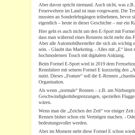
Aber davon spricht niemand. Auch nicht, was z.B. 
Feuerwehren im Land ist man vorgewarnt. Die Test
mussten an Sonderlehrgängen teilnehmen, bevor sie
eigentlich – heute in dieser Geschichte – nur ein 
Hier geht es auch nicht um den E-Sport mit Formelw
dass man während eines Rennens nicht mehr das F
Aber alle Automobilhersteller die sich als wichti
sein. - Glaubt das Marketing. - Alles mit „E“ lässt 
hochmodernen Touch mit digitalem Anklang.
Beim Formel E-Sport wird in 2019 dem Fernsehzus
Rennfahrer mit seinem Formel E kurzzeitig den „At
nutzt. Dieses „Feature“ soll die E-Rennen „chaoti
Organisation.
Als wenn „normale“ Rennen – z.B. am Nürburgring 
Geschwindigkeitsbegrenzungen, speziellen Flaggen
wären.
Wenn man die „Zeichen der Zeit“ vor einiger Zeit r
Rennen bisher schon ein Vermögen machen. - Oder
bedeutungsvoller werden.
Aber im Moment steht diese Formel E schon wieder