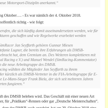
ue Motorsport-Disziplin anerkannt.“
ang Oktober…. - Es war nämlich der 4. Oktober 2018.
ffentlich richtig - wie folgt:
ufen, die sich künftig damit auseinandersetzen werden, wie für
ukturen geschaffen und wie Regelwerke erarbeitet werden
 SimRacer Jan Seyffarth gehören Gunnar Miesen
efanie Lugner, die bereits ihre Erfahrungen als DMSB-
ebracht hat, dem Gremium an. Des Weiteren komplettieren mit
tual Racing e.V.) und Manuel Wendel (SimRacing-Kommentator)
n die neue Arbeitsgruppe des DMSB.
cing wählten die Mitglieder Jan Seyffarth zu ihrem
r kürzlich als DMSB-Vertreter in die FIA-Arbeitsgruppe für E-
e Le-Mans-Sieger Frank Biela, der sich seit mehreren Jahren
rten fungieren.“
äft des DMSB beleben wird. Das Geschäft mit einer neuen Art
ter, für „Prädikats“-Rennen oder gar „Deutsche Meisterschaften“.
 dem der DMSB auch angehört, hat am 29. Oktober 2018 eine