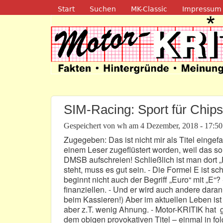
Navigation
Start
Suchen
MK-Classic
Impressum
Motor-Kritik.d
SIM-Racing: Sport für Chip
Gespeichert von
wh
am
4 Dezember, 2018 - 17:50
Zugegeben: Das ist nicht mir als Titel einge
einem Leser zugeflüstert worden, weil das so 
DMSB aufschreien! Schließlich ist man dort „
steht, muss es gut sein. - Die Formel E ist sch
beginnt nicht auch der Begriff „Euro“ mit „E“
finanziellen. - Und er wird auch andere dara
beim Kassieren!) Aber im aktuellen Leben ist
aber z.T. wenig Ahnung. - Motor-KRITIK hat 
dem obigen provokativen Titel – einmal in fo