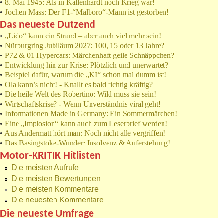
•
8. Mai 1945: Als in Kallenhardt noch Krieg war!
•
Jochen Mass: Der F1-“Malboro“-Mann ist gestorben!
Das neueste Dutzend
•
„Lido“ kann ein Strand – aber auch viel mehr sein!
•
Nürburgring Jubiläum 2027: 100, 15 oder 13 Jahre?
•
P72 & 01 Hypercars: Märchenhaft geile Schnäppchen?
•
Entwicklung hin zur Krise: Plötzlich und unerwartet?
•
Beispiel dafür, warum die „KI“ schon mal dumm ist!
•
Ola kann’s nicht! - Knallt es bald richtig kräftig?
•
Die heile Welt des Robertino: Wild muss sie sein!
•
Wirtschaftskrise? - Wenn Unverständnis viral geht!
•
Informationen Made in Germany: Ein Sommermärchen!
•
Eine „Implosion“ kann auch zum Leserbrief werden!
•
Aus Andermatt hört man: Noch nicht alle vergriffen!
•
Das Basingstoke-Wunder: Insolvenz & Auferstehung!
Motor-KRITIK Hitlisten
Die meisten Aufrufe
Die meisten Bewertungen
Die meisten Kommentare
Die neuesten Kommentare
Die neueste Umfrage