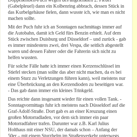
(Gabelpleuel) dann ein Kolbenring abbrach, dessen Stück in
das Kurbelgehäuse fielen, dann wusste ich, wie man es nicht
machen sollte.
Mit der Puch fuhr ich an Sonntagen nachmittags immer auf
die Autobahn, damit ich Geld fürs Benzin erhielt. Auf dem
Stück zwischen Duisburg und Düsseldorf – und zurück - gab
es immer mindestens zwei, drei Vespa, die seitlich abgestellt
waren und dessen Fahrer oder die Fahrerin sich nicht zu
helfen wussten.
Für solche Fälle hatte ich immer einen Kerzenschlüssel im
Stiefel stecken (man sollte das aber nicht machen, da es bei
einem Sturz zu Verletzungen führen kann), weil meistens nur
eine Überbrückung an den Kerzendioden zu beseitigen war.
- Das gab dann immer ein kleines Trinkgeld.
Das reichte dann insgesamt wieder für einen vollen Tank. -
Sonntagvormittags fuhr ich meistens nach Düsseldorf auf die
Graf-Adolf-Straße. Dort gab es an einer Kreuzung einen
großen Motorradladen, vor dem sich immer ein paar
Motorradfahrer trafen. Darunter war z.B. Karl Julius
Holthaus mit einer NSU, der damals schon – Anfang der
50er – mit einem Sturzhelm im Straßenverkehr unterwegs