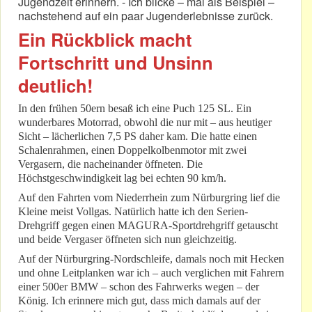
Jugendzeit erinnern. - Ich blicke – mal als Beispiel –
nachstehend auf ein paar Jugenderlebnisse zurück.
Ein Rückblick macht
Fortschritt und Unsinn
deutlich!
In den frühen 50ern besaß ich eine Puch 125 SL. Ein
wunderbares Motorrad, obwohl die nur mit – aus heutiger
Sicht – lächerlichen 7,5 PS daher kam. Die hatte einen
Schalenrahmen, einen Doppelkolbenmotor mit zwei
Vergasern, die nacheinander öffneten. Die
Höchstgeschwindigkeit lag bei echten 90 km/h.
Auf den Fahrten vom Niederrhein zum Nürburgring lief die
Kleine meist Vollgas. Natürlich hatte ich den Serien-
Drehgriff gegen einen MAGURA-Sportdrehgriff getauscht
und beide Vergaser öffneten sich nun gleichzeitig.
Auf der Nürburgring-Nordschleife, damals noch mit Hecken
und ohne Leitplanken war ich – auch verglichen mit Fahrern
einer 500er BMW – schon des Fahrwerks wegen – der
König. Ich erinnere mich gut, dass mich damals auf der