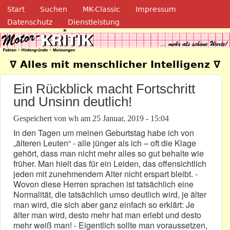
Navigation
Direkt zum Inhalt
Start
Suchen
MK-Classic
Impressum
Datenschutz
Dienstleistung
Motor-Kritik.de
∇ Alles mit menschlicher Intelligenz ∇
Ein Rückblick macht Fortschritt
und Unsinn deutlich!
Gespeichert von
wh
am
25 Januar, 2019 - 15:04
In den Tagen um meinen Geburtstag habe ich von
„älteren Leuten“ - alle jünger als ich – oft die Klage
gehört, dass man nicht mehr alles so gut behalte wie
früher. Man hielt das für ein Leiden, das offensichtlich
jeden mit zunehmendem Alter nicht erspart bleibt. -
Wovon diese Herren sprachen ist tatsächlich eine
Normalität, die tatsächlich umso deutlich wird, je älter
man wird, die sich aber ganz einfach so erklärt: Je
älter man wird, desto mehr hat man erlebt und desto
mehr weiß man! - Eigentlich sollte man voraussetzen,