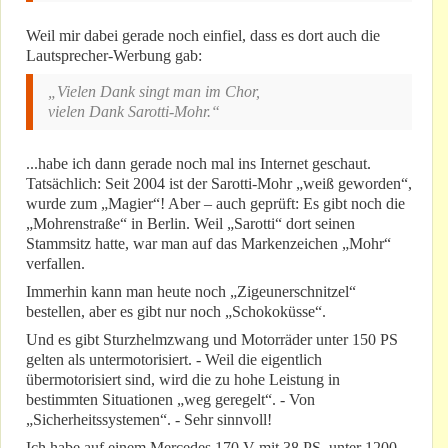
Weil mir dabei gerade noch einfiel, dass es dort auch die
Lautsprecher-Werbung gab:
„Vielen Dank singt man im Chor,
vielen Dank Sarotti-Mohr.“
...habe ich dann gerade noch mal ins Internet geschaut.
Tatsächlich: Seit 2004 ist der Sarotti-Mohr „weiß geworden“,
wurde zum „Magier“! Aber – auch geprüft: Es gibt noch die
„Mohrenstraße“ in Berlin. Weil „Sarotti“ dort seinen
Stammsitz hatte, war man auf das Markenzeichen „Mohr“
verfallen.
Immerhin kann man heute noch „Zigeunerschnitzel“
bestellen, aber es gibt nur noch „Schokoküsse“.
Und es gibt Sturzhelmzwang und Motorräder unter 150 PS
gelten als untermotorisiert. - Weil die eigentlich
übermotorisiert sind, wird die zu hohe Leistung in
bestimmten Situationen „weg geregelt“. - Von
„Sicherheitssystemen“. - Sehr sinnvoll!
Ich habe auf einem Mercedes 170 V mit 38 PS, unter 1200