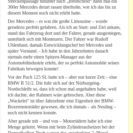
Streckenpassage hinunter nach „Breitscheid“ dann mal ein
300er Mercedes derart rasant überholte, wie ich das bis zu
diesem Moment noch nicht erlebt hatte.
Der Mercedes – es war die große Limousine – wurde
geradezu perfekt gefahren. Als ich an Start- und Ziel ankam,
stand das Fahrzeug dort und der Fahrer, gerade ausgestiegen,
unterhielt sich mit Monteuren. Der Fahrer war Rudolf
Uhlenhaut, damals Entwicklungschef bei Mercedes und
später Vorstand. - Ich habe in den Jahrzehnten danach
niemals mehr einen Spitzen-Manager aus der
Automobilindustrie erlebt, der so perfekt Automobile seines
Fabrikats bewegen konnte!
Vor der Puch 125 SL hatte ich – aber nur kurze Zeit – eine
BMW R 51/2. Die fuhr sich auf der Nürburgring-
Nordschleife so, dass ich schon mal angehalten habe, weil
ich dachte, der Rahmen wäre gebrochen. Aber diese
„Wackelei“ ist über Jahrzehnte eine Eigenheit der BMW-
Boxermotorräder gewesen, die ich damals – als Neuling –
noch nicht kennen konnte.
Aber gerade mit – und von – Motorrädern habe ich eine
Menge gelernt. Wenn mir beim Zylinderaufsetzen bei der
Doppelkolben-Puch wegen des angelenkten 2. Pleuel