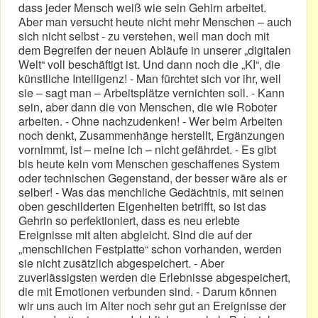
dass jeder Mensch weiß wie sein Gehirn arbeitet.
Aber man versucht heute nicht mehr Menschen – auch
sich nicht selbst - zu verstehen, weil man doch mit
dem Begreifen der neuen Abläufe in unserer „digitalen
Welt“ voll beschäftigt ist. Und dann noch die „KI“, die
künstliche Intelligenz! - Man fürchtet sich vor ihr, weil
sie – sagt man – Arbeitsplätze vernichten soll. - Kann
sein, aber dann die von Menschen, die wie Roboter
arbeiten. - Ohne nachzudenken! - Wer beim Arbeiten
noch denkt, Zusammenhänge herstellt, Ergänzungen
vornimmt, ist – meine ich – nicht gefährdet. - Es gibt
bis heute kein vom Menschen geschaffenes System
oder technischen Gegenstand, der besser wäre als er
selber! - Was das menchliche Gedächtnis, mit seinen
oben geschilderten Eigenheiten betrifft, so ist das
Gehrin so perfektioniert, dass es neu erlebte
Ereignisse mit alten abgleicht. Sind die auf der
„menschlichen Festplatte“ schon vorhanden, werden
sie nicht zusätzlich abgespeichert. - Aber
zuverlässigsten werden die Erlebnisse abgespeichert,
die mit Emotionen verbunden sind. - Darum können
wir uns auch im Alter noch sehr gut an Ereignisse der