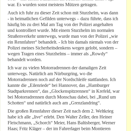
war. Es wurden sonst meistens Mützen getragen.
Auch ich fuhr zu dieser Zeit schon mit Sturzhelm, was dann
- in heimatlichen Gefilden unterwegs – dazu führte, dass ich
häufig bis zu drei Mal am Tag von der Polizei angehalten
und kontrolliert wurde. Mit einem Sturzhelm im normalen
Straßenverkehr unterwegs, wurde man von der Polizei „wie
ein Rennfahrer“ behandelt. - Ich bin damals niemals von der
Polizei meines Sicherheitsdenkens wegen gelobt, sondern –
wegen Tragen eines Sturzhelms – immer als „Rowdy“
behandelt worden.
Ich war zu vielen Motorradrennen der damaligen Zeit
unterwegs. Natürlich am Nürburgring, wo die
Motorradrennen noch auf der Nordschleife stattfanden. Ich
kannte die „Eilenriede“ bei Hannover, das „Hamburger
Stadtparkrennen“, das „Glockenspitzrennen“ in Krefeld, war
bei Motorradrennen durch Monschau dabei, bei „Rund um
Schotten“ und natürlich auch am „Grenzlandring“.
Die großen Rennfahrer dieser Zeit nach dem 2. Weltkrieg
habe ich alle „live“ erlebt. Den Walter Zeller, den Heiner
Fleischmann, „Schorch“ Meier, Hans Baltisberger, Werner
Haas; Fritz Kläger – der im Fahrerlager beim Montieren