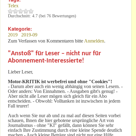
Telex
Durchschnitt:
4.7
(bei
76
Bewertungen)
Kategorie:
2019
2019-09
Zum Verfassen von Kommentaren bitte
Anmelden
.
"Anstoß" für Leser – nicht nur für
Abonnement-Interessierte!
Lieber Leser,
Motor-KRITIK
ist werbefrei und ohne "Cookies"!
-
Darum aber auch ein wenig abhängig von seinen Lesern. -
Oder anders: Von Einnahmen. - Ausgaben gibt's genug! -
Aber nicht alle Leser mögen sich gleich für ein Abo
entscheiden. - Obwohl: Volltanken ist inzwischen in jedem
Fall teurer!
Auch wenn Sie nur ab und zu mal auf diesen Seiten vorbei
schauen, Ihnen die hier gebotene ursprüngliche Art von
Journalismus - ohne "KI" gefällt, dann können Sie sehr
einfach Ihre Zustimmung durch eine kleine Spende deutlich
machen - Auch kleine Beträge sind nicht nur eine Hilfe,