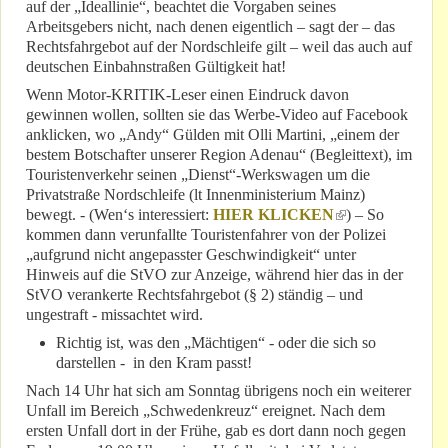
auf der „Ideallinie“, beachtet die Vorgaben seines
Arbeitsgebers nicht, nach denen eigentlich – sagt der – das
Rechtsfahrgebot auf der Nordschleife gilt – weil das auch auf
deutschen Einbahnstraßen Gültigkeit hat!
Wenn Motor-KRITIK-Leser einen Eindruck davon
gewinnen wollen, sollten sie das Werbe-Video auf Facebook
anklicken, wo „Andy“ Gülden mit Olli Martini, „einem der
bestem Botschafter unserer Region Adenau“ (Begleittext), im
Touristenverkehr seinen „Dienst“-Werkswagen um die
Privatstraße Nordschleife (lt Innenministerium Mainz)
bewegt. - (Wen‘s interessiert:
HIER KLICKEN
(link is external)
) – So
kommen dann verunfallte Touristenfahrer von der Polizei
„aufgrund nicht angepasster Geschwindigkeit“ unter
Hinweis auf die StVO zur Anzeige, während hier das in der
StVO verankerte Rechtsfahrgebot (§ 2) ständig – und
ungestraft - missachtet wird.
Richtig ist, was den „Mächtigen“ - oder die sich so
darstellen - in den Kram passt!
Nach 14 Uhr hat sich am Sonntag übrigens noch ein weiterer
Unfall im Bereich „Schwedenkreuz“ ereignet. Nach dem
ersten Unfall dort in der Frühe, gab es dort dann noch gegen