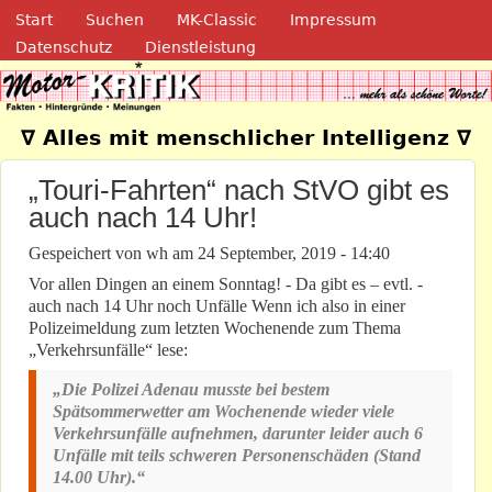
Navigation
Direkt zum Inhalt
Start
Suchen
MK-Classic
Impressum
Datenschutz
Dienstleistung
Motor-Kritik.de
∇ Alles mit menschlicher Intelligenz ∇
„Touri-Fahrten“ nach StVO gibt es
auch nach 14 Uhr!
Gespeichert von
wh
am
24 September, 2019 - 14:40
Vor allen Dingen an einem Sonntag! - Da gibt es – evtl. -
auch nach 14 Uhr noch Unfälle Wenn ich also in einer
Polizeimeldung zum letzten Wochenende zum Thema
„Verkehrsunfälle“ lese:
„Die Polizei Adenau musste bei bestem
Spätsommerwetter am Wochenende wieder viele
Verkehrsunfälle aufnehmen, darunter leider auch 6
Unfälle mit teils schweren Personenschäden (Stand
14.00 Uhr).“