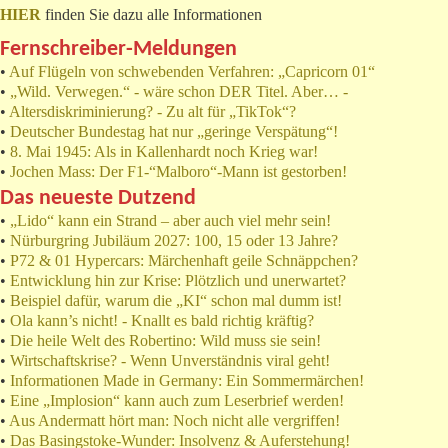
HIER
finden Sie dazu alle Informationen
Fernschreiber-Meldungen
•
Auf Flügeln von schwebenden Verfahren: „Capricorn 01“
•
„Wild. Verwegen.“ - wäre schon DER Titel. Aber… -
•
Altersdiskriminierung? - Zu alt für „TikTok“?
•
Deutscher Bundestag hat nur „geringe Verspätung“!
•
8. Mai 1945: Als in Kallenhardt noch Krieg war!
•
Jochen Mass: Der F1-“Malboro“-Mann ist gestorben!
Das neueste Dutzend
•
„Lido“ kann ein Strand – aber auch viel mehr sein!
•
Nürburgring Jubiläum 2027: 100, 15 oder 13 Jahre?
•
P72 & 01 Hypercars: Märchenhaft geile Schnäppchen?
•
Entwicklung hin zur Krise: Plötzlich und unerwartet?
•
Beispiel dafür, warum die „KI“ schon mal dumm ist!
•
Ola kann’s nicht! - Knallt es bald richtig kräftig?
•
Die heile Welt des Robertino: Wild muss sie sein!
•
Wirtschaftskrise? - Wenn Unverständnis viral geht!
•
Informationen Made in Germany: Ein Sommermärchen!
•
Eine „Implosion“ kann auch zum Leserbrief werden!
•
Aus Andermatt hört man: Noch nicht alle vergriffen!
•
Das Basingstoke-Wunder: Insolvenz & Auferstehung!