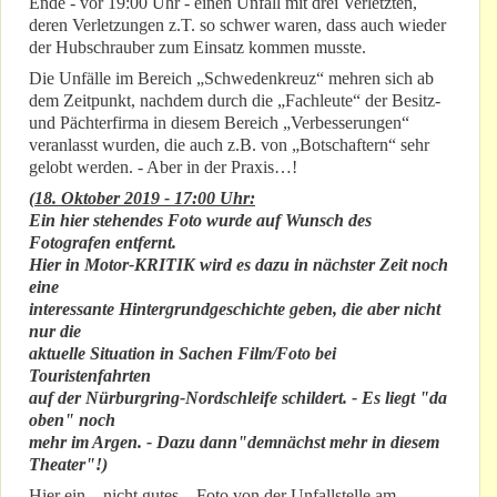
Ende - vor 19:00 Uhr - einen Unfall mit drei Verletzten,
deren Verletzungen z.T. so schwer waren, dass auch wieder
der Hubschrauber zum Einsatz kommen musste.
Die Unfälle im Bereich „Schwedenkreuz“ mehren sich ab
dem Zeitpunkt, nachdem durch die „Fachleute“ der Besitz-
und Pächterfirma in diesem Bereich „Verbesserungen“
veranlasst wurden, die auch z.B. von „Botschaftern“ sehr
gelobt werden. - Aber in der Praxis…!
(
18. Oktober 2019 - 17:00 Uhr:
Ein hier stehendes Foto wurde auf Wunsch des
Fotografen entfernt.
Hier in Motor-KRITIK wird es dazu in nächster Zeit noch
eine
interessante Hintergrundgeschichte geben, die aber nicht
nur die
aktuelle Situation in Sachen Film/Foto bei
Touristenfahrten
auf der Nürburgring-Nordschleife schildert. - Es liegt "da
oben" noch
mehr im Argen. - Dazu dann"demnächst mehr in diesem
Theater"!)
Hier ein – nicht gutes – Foto von der Unfallstelle am