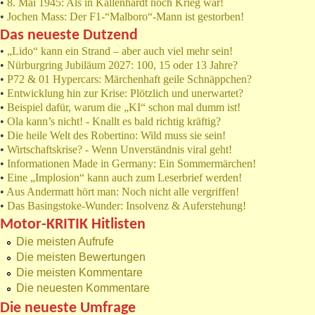
•
8. Mai 1945: Als in Kallenhardt noch Krieg war!
•
Jochen Mass: Der F1-“Malboro“-Mann ist gestorben!
Das neueste Dutzend
•
„Lido“ kann ein Strand – aber auch viel mehr sein!
•
Nürburgring Jubiläum 2027: 100, 15 oder 13 Jahre?
•
P72 & 01 Hypercars: Märchenhaft geile Schnäppchen?
•
Entwicklung hin zur Krise: Plötzlich und unerwartet?
•
Beispiel dafür, warum die „KI“ schon mal dumm ist!
•
Ola kann’s nicht! - Knallt es bald richtig kräftig?
•
Die heile Welt des Robertino: Wild muss sie sein!
•
Wirtschaftskrise? - Wenn Unverständnis viral geht!
•
Informationen Made in Germany: Ein Sommermärchen!
•
Eine „Implosion“ kann auch zum Leserbrief werden!
•
Aus Andermatt hört man: Noch nicht alle vergriffen!
•
Das Basingstoke-Wunder: Insolvenz & Auferstehung!
Motor-KRITIK Hitlisten
Die meisten Aufrufe
Die meisten Bewertungen
Die meisten Kommentare
Die neuesten Kommentare
Die neueste Umfrage