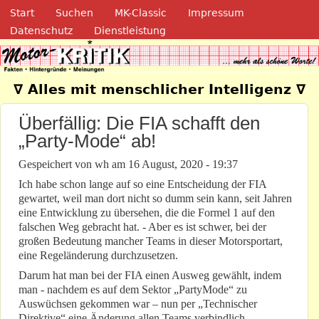
Navigation
Direkt zum Inhalt
Start
Suchen
MK-Classic
Impressum
Datenschutz
Dienstleistung
Motor-Kritik.de
∇ Alles mit menschlicher Intelligenz ∇
Überfällig: Die FIA schafft den
„Party-Mode“ ab!
Gespeichert von
wh
am
16 August, 2020 - 19:37
Ich habe schon lange auf so eine Entscheidung der FIA
gewartet, weil man dort nicht so dumm sein kann, seit Jahren
eine Entwicklung zu übersehen, die die Formel 1 auf den
falschen Weg gebracht hat. - Aber es ist schwer, bei der
großen Bedeutung mancher Teams in dieser Motorsportart,
eine Regeländerung durchzusetzen.
Darum hat man bei der FIA einen Ausweg gewählt, indem
man - nachdem es auf dem Sektor „PartyMode“ zu
Auswüchsen gekommen war – nun per „Technischer
Direktive“ eine Änderung allen Teams verbindlich