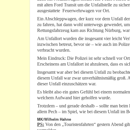
mit alten Ford Transit um die Unfallstelle zu sicher
ausgestattete Feuerwehrwagen vor Ort.
Ein Abschleppwagen, der kurz vor dem Unfall den
zu fahren, hat dann wohl unterwegs gewendet, um 
Rettungsfahrzeug kam aus Richtung Nürburg, war w
Am Unfallort wurden die insgesamt vier leicht Verl
inzwischen betreut, bevor sie – wie auch im Poli
verbracht wurden.
Mein Eindruck: Die Polizei ist sehr schnell vor O
Erscheinens am Unfallort ist abzulesen, dass es si
Insgesamt war aber bei diesem Unfall zu beobacht
diesem Unfall war zwar unverhältnismäßig groß. Ab
dieser Unfall einzuschätzen war.
Es bleibt also ein gutes Gefühl bei einem normale
welchem Aufwand hier geholfen wurde.
Trotzdem – und gerade deshalb – sollte man beim L
allem Pech – im Spiel, wie bei diesem Unfall im 
MK/Wilhelm Hahne
PS:
Von den „Touristenfahrten“ gestern Abend gibt