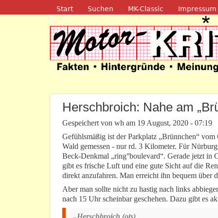
Navigation
Start
Suchen
MK-Classic
Impressum
Motor-Kritik.d
Herschbroich: Nahe am „Br
Gespeichert von
wh
am
19 August, 2020 - 07:19
Gefühlsmäßig ist der Parkplatz „Brünnchen“ vom O
Wald gemessen - nur rd. 3 Kilometer. Für Nürburgri
Beck-Denkmal „ring°boulevard“. Gerade jetzt in C
gibt es frische Luft und eine gute Sicht auf die Re
direkt anzufahren. Man erreicht ihn bequem über d
Aber man sollte nicht zu hastig nach links abbie
nach 15 Uhr scheinbar geschehen. Dazu gibt es akt
„Herschbroich (ots)