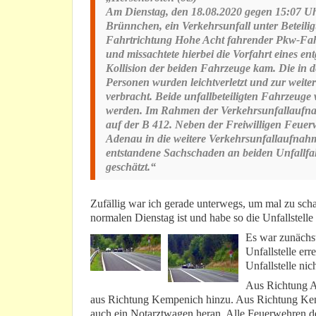
Am Dienstag, den 18.08.2020 gegen 15:07 Uhr
Brünnchen, ein Verkehrsunfall unter Beteili
Fahrtrichtung Hohe Acht fahrender Pkw-Fahr
und missachtete hierbei die Vorfahrt eines 
Kollision der beiden Fahrzeuge kam. Die in d
Personen wurden leichtverletzt und zur weit
verbracht. Beide unfallbeteiligten Fahrzeuge
werden. Im Rahmen der Verkehrsunfallaufna
auf der B 412. Neben der Freiwilligen Feuer
Adenau in die weitere Verkehrsunfallaufnahm
entstandene Sachschaden an beiden Unfallfah
geschätzt.“
Zufällig war ich gerade unterwegs, um mal zu scha
normalen Dienstag ist und habe so die Unfallstell
Es war zunächst
Unfallstelle er
Unfallstelle nich
Aus Richtung A
aus Richtung Kempenich hinzu. Aus Richtung Kem
auch ein Notarztwagen heran. Alle Feuerwehren d