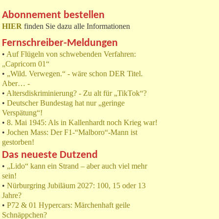
Abonnement bestellen
HIER
finden Sie dazu alle Informationen
Fernschreiber-Meldungen
•
Auf Flügeln von schwebenden Verfahren:
„Capricorn 01“
•
„Wild. Verwegen.“ - wäre schon DER Titel.
Aber… -
•
Altersdiskriminierung? - Zu alt für „TikTok“?
•
Deutscher Bundestag hat nur „geringe
Verspätung“!
•
8. Mai 1945: Als in Kallenhardt noch Krieg war!
•
Jochen Mass: Der F1-“Malboro“-Mann ist
gestorben!
Das neueste Dutzend
•
„Lido“ kann ein Strand – aber auch viel mehr
sein!
•
Nürburgring Jubiläum 2027: 100, 15 oder 13
Jahre?
•
P72 & 01 Hypercars: Märchenhaft geile
Schnäppchen?