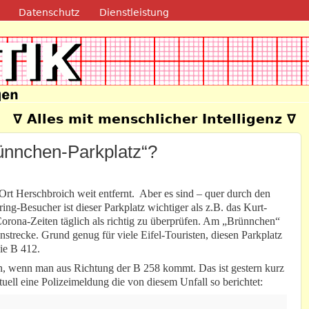
Direkt zum Inhalt
Datenschutz
Dienstleistung
e
∇ Alles mit menschlicher Intelligenz ∇
ünnchen-Parkplatz“?
rt Herschbroich weit entfernt. Aber es sind – quer durch den
ng-Besucher ist dieser Parkplatz wichtiger als z.B. das Kurt-
orona-Zeiten täglich als richtig zu überprüfen. Am „Brünnchen“
nnstrecke. Grund genug für viele Eifel-Touristen, diesen Parkplatz
ie B 412.
gen, wenn man aus Richtung der B 258 kommt. Das ist gestern kurz
uell eine Polizeimeldung die von diesem Unfall so berichtet: