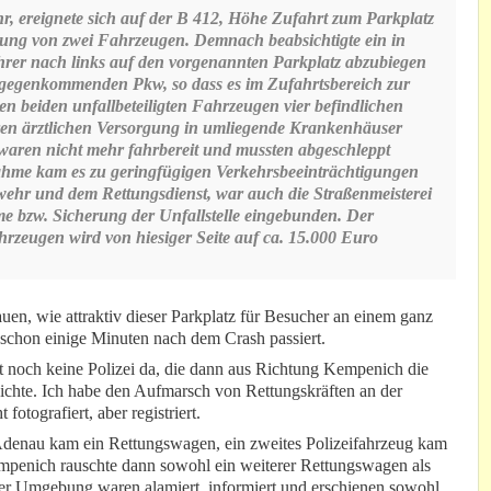
, ereignete sich auf der B 412, Höhe Zufahrt zum Parkplatz
gung von zwei Fahrzeugen. Demnach beabsichtigte ein in
er nach links auf den vorgenannten Parkplatz abzubiegen
entgegenkommenden Pkw, so dass es im Zufahrtsbereich zur
en beiden unfallbeteiligten Fahrzeugen vier befindlichen
eren ärztlichen Versorgung in umliegende Krankenhäuser
 waren nicht mehr fahrbereit und mussten abgeschleppt
hme kam es zu geringfügigen Verkehrsbeeinträchtigungen
wehr und dem Rettungsdienst, war auch die Straßenmeisterei
e bzw. Sicherung der Unfallstelle eingebunden. Der
rzeugen wird von hiesiger Seite auf ca. 15.000 Euro
uen, wie attraktiv dieser Parkplatz für Besucher an einem ganz
e schon einige Minuten nach dem Crash passiert.
 noch keine Polizei da, die dann aus Richtung Kempenich die
reichte. Ich habe den Aufmarsch von Rettungskräften an der
t fotografiert, aber registriert.
denau kam ein Rettungswagen, ein zweites Polizeifahrzeug kam
penich rauschte dann sowohl ein weiterer Rettungswagen als
er Umgebung waren alamiert, informiert und erschienen sowohl