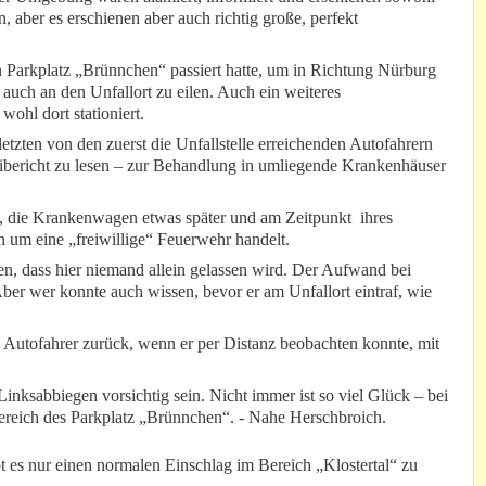
n, aber es erschienen aber auch richtig große, perfekt
 Parkplatz „Brünnchen“ passiert hatte, um in Richtung Nürburg
auch an den Unfallort zu eilen. Auch ein weiteres
ohl dort stationiert.
etzten von den zuerst die Unfallstelle erreichenden Autofahrern
zeibericht zu lesen – zur Behandlung in umliegende Krankenhäuser
rt, die Krankenwagen etwas später und am Zeitpunkt ihres
ch um eine „freiwillige“ Feuerwehr handelt.
en, dass hier niemand allein gelassen wird. Der Aufwand bei
er wer konnte auch wissen, bevor er am Unfallort eintraf, wie
n Autofahrer zurück, wenn er per Distanz beobachten konnte, mit
inksabbiegen vorsichtig sein. Nicht immer ist so viel Glück – bei
Bereich des Parkplatz „Brünnchen“. - Nahe Herschbroich.
 es nur einen normalen Einschlag im Bereich „Klostertal“ zu