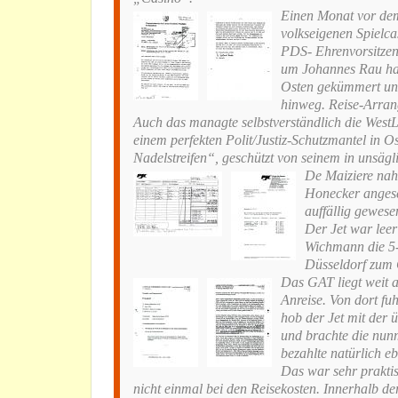
Einen Monat vor dem
volkseigenen Spielca
PDS- Ehrenvorsitze
um Johannes Rau hat
Osten gekümmert und 
hinweg. Reise-Arran
Auch das managte selbstverständlich die WestL
einem perfekten Polit/Justiz-Schutzmantel in O
Nadelstreifen“, geschützt von seinem in unsä
De Maiziere nah
Honecker angesc
auffällig gewese
Der Jet war lee
Wichmann die 5-
Düsseldorf zum 
Das GAT liegt weit a
Anreise. Von dort f
hob der Jet mit der
und brachte die nun
bezahlte natürlich e
Das war sehr praktis
nicht einmal bei den Reisekosten. Innerhalb d