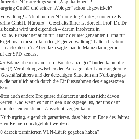
ntümer des Nürburgrings samt „Applikationen“?
rburgring GmbH und seiner „Ableger“ schon abgewickelt?
genverwaltung! - Nicht nur der Nürburgring GmbH, sondern z.B.
ring GmbH, Nürburg“. Geschäftsführer ist dort ein Prof. Dr. Dr.
 bezahlt wird und eigentlich – darum Insolvenz in
ollte. Er zeichnet auch für Bilanz der hier genannten Firma für
 Ergebnis in diesem Jahr der „Eigenverwaltung“ hatte ich schon
ten nachzulesen.) - Aber dazu sagte man in Mainz dann gerne
pf der SPD gepasst.
14er Bilanz, die man auch im „Bundesanzeiger“ finden kann, die
parente (!) Verbindung zwischen den Aussagen der Landesregierung,
Geschäftsführers und der derzeitigen Situation am Nürburgrings
ire, die natürlich auch durch die Einflussnahmen des eingesetzten
ekam.
ten auch andere Ereignisse diskutieren und uns nicht davon
werfen. Und wenn es nur in den Rückspiegel ist, der uns dann –
umindest einen kleinen Ausschnitt zeigen kann.
ürburgring, eigentlich garantieren, dass bis zum Ende des Jahres
isteten Rennen durchgeführt werden?
 10 derzeit terminierten VLN-Läufe gegeben haben?