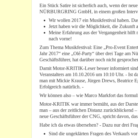
Ein Stück Satire ist sicherlich auch, wenn der neu
NÜRBURGRING GmbH, in einem großen Interview 
Wir wollen 2017 ein Musikfestival haben. Das 
Jetzt haben wir die Möglichkeit, die Zukunft a
Meine Erfahrung aus der Vergangenheit hilft m
nach vorne!
Zum Thema Musikfestival: Eine „Pro-Event Enterta
Jahr 2017“ eine „Olé-Party“ über drei Tage am Nür
Geschäftsführer, hat darüber noch nicht gesproche
Damit Motor-KRITIK-Leser besser informiert sind
Veranstalters am 10.10.2016 um 10:10 Uhr. - Ist da
man mit Mickie Krause, Jürgen Drews, Beatrice E
Erfolgreich natürlich. -
Wir können also – wie Marco Markfort das formulie
Motor-KRITIK war immer bemüht, aus der Darstel
man – aus der zeitlichen Distanz zurückblickend 
neue Geschäftsführer der CNG, spricht davon, das e
Habe ich da etwas übersehen? - Dazu nur drei Fra
Sind die ungeklärten Fragen des Verkaufs vor