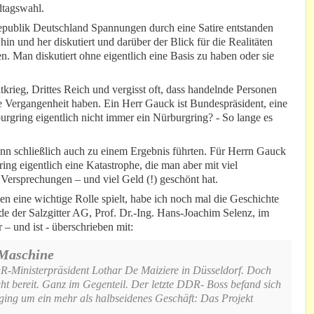
dtagswahl.
epublik Deutschland Spannungen durch eine Satire entstanden
d hin und her diskutiert und darüber der Blick für die Realitäten
en. Man diskutiert ohne eigentlich eine Basis zu haben oder sie
krieg, Drittes Reich und vergisst oft, dass handelnde Personen
ne Vergangenheit haben. Ein Herr Gauck ist Bundespräsident, eine
rgring eigentlich nicht immer ein Nürburgring? - So lange es
ann schließlich auch zu einem Ergebnis führten. Für Herrn Gauck
ng eigentlich eine Katastrophe, die man aber mit viel
 Versprechungen – und viel Geld (!) geschönt hat.
 eine wichtige Rolle spielt, habe ich noch mal die Geschichte
de der Salzgitter AG, Prof. Dr.-Ing. Hans-Joachim Selenz, im
 – und ist - überschrieben mit:
-Maschine
R-Ministerpräsident Lothar De Maiziere in Düsseldorf. Doch
t bereit. Ganz im Gegenteil. Der letzte DDR- Boss befand sich
ging um ein mehr als halbseidenes Geschäft: Das Projekt