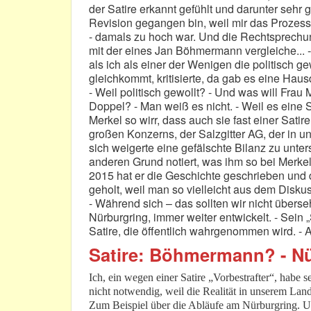
der Satire erkannt gefühlt und darunter sehr ge
Revision gegangen bin, weil mir das Prozes
- damals zu hoch war. Und die Rechtsprechun
mit der eines Jan Böhmermann vergleiche... - 
als ich als einer der Wenigen die politisch g
gleichkommt, kritisierte, da gab es eine Ha
- Weil politisch gewollt? - Und was will Fra
Doppel? - Man weiß es nicht. - Weil es eine Sat
Merkel so wirr, dass auch sie fast einer Sati
großen Konzerns, der Salzgitter AG, der in u
sich weigerte eine gefälschte Bilanz zu unte
anderen Grund notiert, was ihm so bei Merkel
2015 hat er die Geschichte geschrieben und d
geholt, weil man so vielleicht aus dem Di
- Während sich – das sollten wir nicht übers
Nürburgring, immer weiter entwickelt. - Sein 
Satire, die öffentlich wahrgenommen wird. - A
Satire: Böhmermann? - N
Ich, ein wegen einer Satire „Vorbestrafter“, habe s
nicht notwendig, weil die Realität in unserem Land 
Zum Beispiel über die Abläufe am Nürburgring. Und