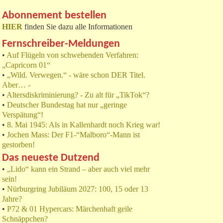
Abonnement bestellen
HIER
finden Sie dazu alle Informationen
Fernschreiber-Meldungen
•
Auf Flügeln von schwebenden Verfahren:
„Capricorn 01“
•
„Wild. Verwegen.“ - wäre schon DER Titel.
Aber… -
•
Altersdiskriminierung? - Zu alt für „TikTok“?
•
Deutscher Bundestag hat nur „geringe
Verspätung“!
•
8. Mai 1945: Als in Kallenhardt noch Krieg war!
•
Jochen Mass: Der F1-“Malboro“-Mann ist
gestorben!
Das neueste Dutzend
•
„Lido“ kann ein Strand – aber auch viel mehr
sein!
•
Nürburgring Jubiläum 2027: 100, 15 oder 13
Jahre?
•
P72 & 01 Hypercars: Märchenhaft geile
Schnäppchen?