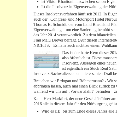
Ist Viktor Kharitonin inzwischen schon Eige
Ist die Insolvenz in Eigenverwaltung der Nü
Dieses Insolvenzverfahren läuft seit 2012. In Ei
auch der „Congress- und Motorsport Hotel Nürburg
Thomas B. Schmidt, der vom Land Rheinland-Pfalz
Eigenverwaltung – um eine Sanierung bemüht sein s
das Jahr 2014 verantwortlich. Zu dem bilanziellen
Frau Malu Dreyer befragt. (Auf diesen Internetsei
NICHTS. - Es hätte auch nicht zu einem Wahlkam
Das ist der harte Kern dieser 20
also öffentlich ist. Diese trans
Insolvenz, Aussagen eines neuen 
ist eigentlich ein Stück Real-Sat
Insolvenz-Sachwalters einen interessanten Drall b
Brauchen wir Erdogan und Böhmermann? - Wir soll
abbringen lassen, auch mal einen Blick zurück zu 
während wir uns auf „Vorwärtsfahrt“ befinden – z
Kann Herr Markfort, der neue Geschäftsführer am N
2016 alle in diesem Jahr für den Nürburgring gel
Wird es z.B. bis zum Ende dieses Jahres alle