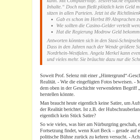
kann. Mit Computerhilfe. Testversuche ergaben
Inhalte.“ Doch nun fließt plötzlich kein Geld 
sitzen in allen Parteien. Jetzt ist die Richtlini
Gab es schon im Herbst 89 Absprachen 
Wie sollten die Casino-Gelder verteilt we
Hat die Regierung Modrow Geld bekomm
Antworten könnten sich in den Stasi-Schnipseln
Dass in den Jahren nach der Wende größere S
Nordrhein-Westfalen. Angela Merkel kann event
und vieles mehr. Sie bräuchte dazu nur die Sch
Soweit Prof. Selenz mit einer „Hintergrund“-Gesch
Realität. - Wie die eingefügten Fotos beweisen. - 
dem oben in der Geschichte verwendeten Begriff 
herstellen könnte.
Man braucht heute eigentlich keine Satire, um A
der Realität berichtet. Ist z.B. der Hubschrauber
eigentlich kein Stück Satire?
So wie vieles, was hier am Nürburgring geschah, eig
Fortsetzung findet, wenn Kurt Beck – gerade auf 
politische Bühne zurück zu kehren versucht. - Ach