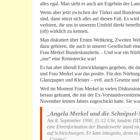
alles egal. Man sieht es auch am Ergebnis der Lan
Wenn aber jetzt zwischen der Türkei und Bundesr
sind, dann stürzt sich alles auf diesen Fall. Es wir
verloren, die uns in unserem Umfeld direkt betreff
(oft) wirklich zu kennen.
Man diskutiert über Ersten Weltkrieg, Zweiten Welt
dazu gehören, die auch in unserer Gesellschaft ei
Frau Merkel Bundeskanzlerin. - Und war ein Nürbu
„nur“ eine Rennstrecke war!
Es hat aber überall Entwicklungen gegeben, die d
und Frau Merkel war das positiv. Für den Nürburgri
Glanzpapier und Kleister – evtl. auch Gesetze und
Weil im Moment Frau Merkel in vielen Diskussionen
heraus gekramt, die mir der Ex-Vorstandsvorsitzen
November letzten Jahres zugeschickt hatte. Sie war
Angela Merkel und die Schnipsel
„
Am 8. September 1990, 11:12 Uhr, landete DD
eine Ehrenformation der Bundeswehr stand nich
auf Schleichwegen. Er kam inkognito, denn es 
„Casino“.