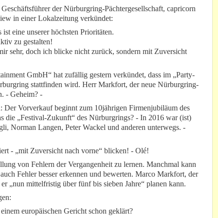
e Geschäftsführer der Nürburgring-Pächtergesellschaft, capricorn
in einer Lokalzeitung verkündet:
ist eine unserer höchsten Prioritäten.
ktiv zu gestalten!
ir sehr, doch ich blicke nicht zurück, sondern mit Zuversicht
inment GmbH“ hat zufällig gestern verkündet, dass im „Party-
burgring stattfinden wird. Herr Markfort, der neue Nürburgring-
n. - Geheim? -
: Der Vorverkauf beginnt zum 10jährigen Firmenjubiläum des
s die „Festival-Zukunft“ des Nürburgrings? - In 2016 war (ist)
gli, Norman Langen, Peter Wackel und anderen unterwegs. -
rt - „mit Zuversicht nach vorne“ blicken! - Olé!
lung von Fehlern der Vergangenheit zu lernen. Manchmal kann
– auch Fehler besser erkennen und bewerten. Marco Markfort, der
r „nun mittelfristig über fünf bis sieben Jahre“ planen kann.
gen:
 einem europäischen Gericht schon geklärt?