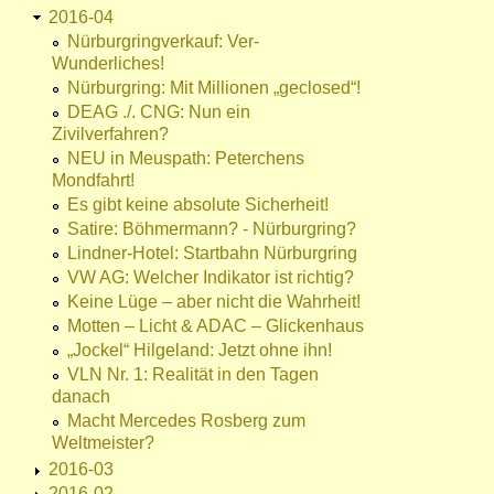
2016-04
Nürburgringverkauf: Ver-
Wunderliches!
Nürburgring: Mit Millionen „geclosed“!
DEAG ./. CNG: Nun ein
Zivilverfahren?
NEU in Meuspath: Peterchens
Mondfahrt!
Es gibt keine absolute Sicherheit!
Satire: Böhmermann? - Nürburgring?
Lindner-Hotel: Startbahn Nürburgring
VW AG: Welcher Indikator ist richtig?
Keine Lüge – aber nicht die Wahrheit!
Motten – Licht & ADAC – Glickenhaus
„Jockel“ Hilgeland: Jetzt ohne ihn!
VLN Nr. 1: Realität in den Tagen
danach
Macht Mercedes Rosberg zum
Weltmeister?
2016-03
2016-02