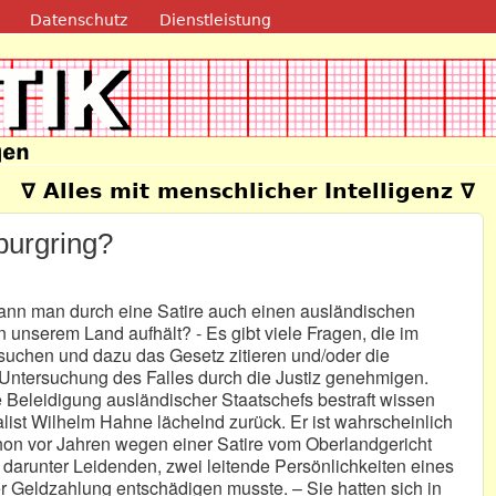
Direkt zum Inhalt
Datenschutz
Dienstleistung
e
∇ Alles mit menschlicher Intelligenz ∇
burgring?
Kann man durch eine Satire auch einen ausländischen
n unserem Land aufhält? - Es gibt viele Fragen, die im
suchen und dazu das Gesetz zitieren und/oder die
e Untersuchung des Falles durch die Justiz genehmigen.
ie Beleidigung ausländischer Staatschefs bestraft wissen
alist Wilhelm Hahne lächelnd zurück. Er ist wahrscheinlich
chon vor Jahren wegen einer Satire vom Oberlandgericht
e darunter Leidenden, zwei leitende Persönlichkeiten eines
er Geldzahlung entschädigen musste. – Sie hatten sich in