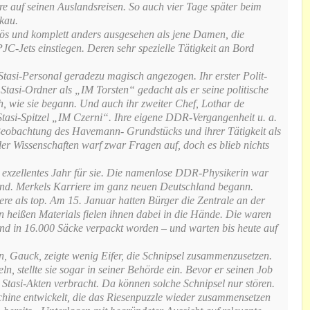
re auf seinen Auslandsreisen. So auch vier Tage später beim
kau.
iös und komplett anders ausgesehen als jene Damen, die
C-Jets einstiegen. Deren sehr spezielle Tätigkeit an Bord
Stasi-Personal geradezu magisch angezogen. Ihr erster Polit-
 Stasi-Ordner als „IM Torsten“ gedacht als er seine politische
h, wie sie begann. Und auch ihr zweiter Chef, Lothar de
Stasi-Spitzel „IM Czerni“. Ihre eigene DDR-Vergangenheit u. a.
Beobachtung des Havemann- Grundstücks und ihrer Tätigkeit als
r Wissenschaften warf zwar Fragen auf, doch es blieb nichts
n exzellentes Jahr für sie. Die namenlose DDR-Physikerin war
d. Merkels Karriere im ganz neuen Deutschland begann.
dere als top. Am 15. Januar hatten Bürger die Zentrale an der
 heißen Materials fielen ihnen dabei in die Hände. Die waren
und in 16.000 Säcke verpackt worden – und warten bis heute auf
n, Gauck, zeigte wenig Eifer, die Schnipsel zusammenzusetzen.
eln, stellte sie sogar in seiner Behörde ein. Bevor er seinen Job
 Stasi-Akten verbracht. Da können solche Schnipsel nur stören.
chine entwickelt, die das Riesenpuzzle wieder zusammensetzen