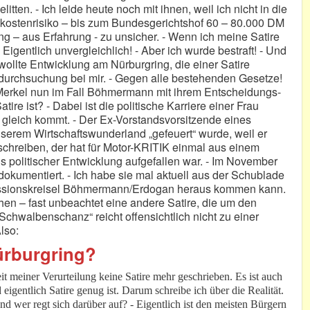
litten. - Ich leide heute noch mit ihnen, weil ich nicht in die
skostenrisiko – bis zum Bundesgerichtshof 60 – 80.000 DM
g – aus Erfahrung - zu unsicher. - Wenn ich meine Satire
Eigentlich unvergleichlich! - Aber ich wurde bestraft! - Und
ewollte Entwicklung am Nürburgring, die einer Satire
usdurchsuchung bei mir. - Gegen alle bestehenden Gesetze!
u Merkel nun im Fall Böhmermann mit ihrem Entscheidungs-
ire ist? - Dabei ist die politische Karriere einer Frau
re gleich kommt. - Der Ex-Vorstandsvorsitzende eines
nserem Wirtschaftswunderland „gefeuert“ wurde, weil er
rschreiben, der hat für Motor-KRITIK einmal aus einem
s politischer Entwicklung aufgefallen war. - Im November
okumentiert. - Ich habe sie mal aktuell aus der Schublade
skussionskreisel Böhmermann/Erdogan heraus kommen kann.
ehen – fast unbeachtet eine andere Satire, die um den
„Schwalbenschanz“ reicht offensichtlich nicht zu einer
lso:
ürburgring?
eit meiner Verurteilung keine Satire mehr geschrieben. Es ist auch
eigentlich Satire genug ist. Darum schreibe ich über die Realität.
 wer regt sich darüber auf? - Eigentlich ist den meisten Bürgern