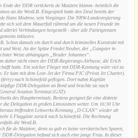
 Ende der DDR vertickerte de Maiziere klamm- heimlich die
sinos an die WestLB. Eingespielt hatte den Deal bereits der
nde Hans Modrow, sein Vorgänger. Die NRW-Landesregierung
te sich seit dem Mauerfall rührend um die neuen Freunde im
allerlei Verbindungen hergestellt - über alle Parteigrenzen
gements inklusive.
B. Schon damals ein durch und durch kriminelles Konstrukt mit
st und West. An der Spitze Friedel Neuber, der „Gangster in
glichster Weise abhängigen „Bruder Johannes“.
m daher nicht einen der DDR-Regierungs-Airbusse, die Erich
hafft hatte. Ein solcher Flieger mit DDR-Kennung wäre viel zu
n. Er kam mit dem Lear-Jet der Firma PJC (Privat Jet Charter).
r (ferry) nach Schönefeld geflogen. Dort nahm Kapitän
köpfige DDR-Delegation an Bord und brachte sie nach
General Aviation Terminal (GAT).
bseits des Hauptterminals. Bestens geeignet für eine diskrete
uhr die Delegation in großen Limousinen weiter. Um 16:30 Uhr
 überaus treffenden Leitwerks-Kennung „D-CLAN“ wieder ab
mehr 6 Fluggäste zurück nach Schönefeld. Die Rechnung
benfalls die WestLB.
ch für de Maiziere, denn so gab es keine verräterischen Spuren,
er DDR-Delegation befand sich auch eine junge Frau. In dieser