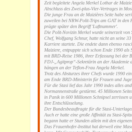
Zeit begleitete Angela Merkel Lothar de Maizie
Abschluss des Zwei-plus-Vier-Vertrages in Mos
Die junge Frau an de Maizières Seite habe ser
zuweilen bei NRW-Polit-Trips am GAT in den PJ
prägte später den Begriff 'Luftnummer'.
Die Polit-Novizin Merkel wurde seinerzeit von 
Chef, Wolfgang Schnur, hatte nicht an seine 33
Karriere startete. Die endete dann ebenso rasc
Maiziere, entpuppte sich schon Ende 1990 als 
mit BRD-Reise 1986, ihrer Erfassung bei der 
FDJ-„Agitprop“-Sekretärin an der Akademie de
hängen an der Teflon-Frau Angela Merkel.
Trotz des Absturzes ihrer Chefs wurde 1990 ei
am Ende BRD-Ministerin für Frauen und Jugen
Für die Stasi lief das Jahr 1990 indes alles an
Normannenstraße gestürmt. 45 Millionen Seiten
in Panik in 600 Millionen Schnipsel zerrissen 
ihre Entschlüsselung.
Der Bundesbeauftragte für die Stasi-Unterlage
Auch er hatte eine große Affinität zu Stasi-Spitz
begann hatte er Stunden allein mit den eigenen
Das Frauenhofer-Institut hat derweil eine Mas