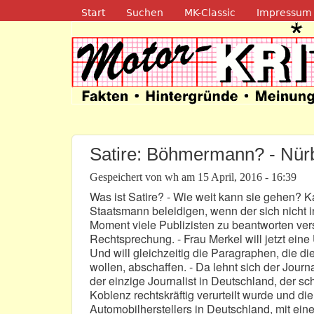
Navigation
Start
Suchen
MK-Classic
Impressum
Motor-Kritik.d
Satire: Böhmermann? - Nür
Gespeichert von
wh
am
15 April, 2016 - 16:39
Was ist Satire? - Wie weit kann sie gehen? 
Staatsmann beleidigen, wenn der sich nicht i
Moment viele Publizisten zu beantworten ver
Rechtsprechung. - Frau Merkel will jetzt ein
Und will gleichzeitig die Paragraphen, die d
wollen, abschaffen. - Da lehnt sich der Journ
der einzige Journalist in Deutschland, der s
Koblenz rechtskräftig verurteilt wurde und di
Automobilherstellers in Deutschland, mit ein