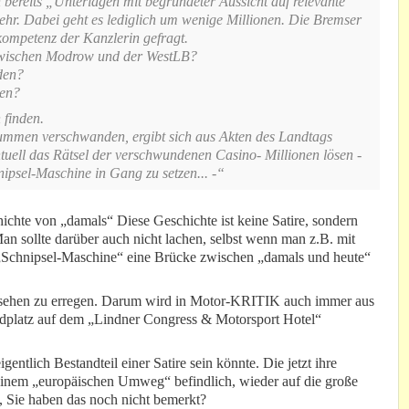
 bereits „Unterlagen mit begründeter Aussicht auf relevante
mehr. Dabei geht es lediglich um wenige Millionen. Die Bremser
enkompetenz der Kanzlerin gefragt.
zwischen Modrow und der WestLB?
rden?
en?
 finden.
ummen verschwanden, ergibt sich aus Akten des Landtags
uell das Rätsel der verschwundenen Casino- Millionen lösen -
nipsel-Maschine in Gang zu setzen... -“
ichte von „damals“ Diese Geschichte ist keine Satire, sondern
Man sollte darüber auch nicht lachen, selbst wenn man z.B. mit
„Schnipsel-Maschine“ eine Brücke zwischen „damals und heute“
ufsehen zu erregen. Darum wird in Motor-KRITIK auch immer aus
landplatz auf dem „Lindner Congress & Motorsport Hotel“
entlich Bestandteil einer Satire sein könnte. Die jetzt ihre
einem „europäischen Umweg“ befindlich, wieder auf die große
, Sie haben das noch nicht bemerkt?