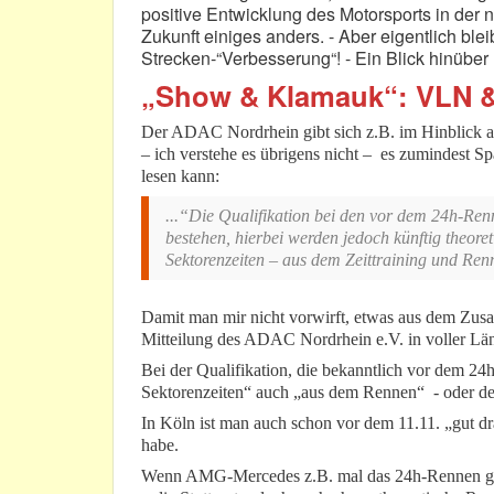
positive Entwicklung des Motorsports in der n
Zukunft einiges anders. - Aber eigentlich bleibt
Strecken-“Verbesserung“! - Ein Blick hinüber
„Show & Klamauk“: VLN &
Der ADAC Nordrhein gibt sich z.B. im Hinblick au
– ich verstehe es übrigens nicht – es zumindest S
lesen kann:
...“Die Qualifikation bei den vor dem 24h-Re
bestehen, hierbei werden jedoch künftig theoret
Sektorenzeiten – aus dem Zeittraining und Ren
Damit man mir nicht vorwirft, etwas aus dem Zus
Mitteilung des ADAC Nordrhein e.V. in voller Lä
Bei der Qualifikation, die bekanntlich vor dem 24h
Sektorenzeiten“ auch „aus dem Rennen“ - oder d
In Köln ist man auch schon vor dem 11.11. „gut dr
habe.
Wenn AMG-Mercedes z.B. mal das 24h-Rennen gew