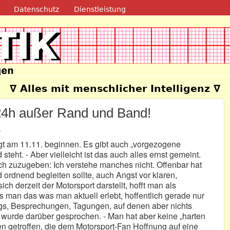
Direkt zum Inhalt
Datenschutz
Dienstleistung
e
∇ Alles mit menschlicher Intelligenz ∇
4h außer Rand und Band!
4
gt am 11.11. beginnen. Es gibt auch „vorgezogene
teht. - Aber vielleicht ist das auch alles ernst gemeint.
uch zuzugeben: Ich verstehe manches nicht. Offenbar hat
 ordnend begleiten sollte, auch Angst vor klaren,
ich derzeit der Motorsport darstellt, hofft man als
s man das was man aktuell erlebt, hoffentlich gerade nur
ings, Besprechungen, Tagungen, auf denen aber nichts
 wurde darüber gesprochen. - Man hat aber keine „harten
 getroffen, die dem Motorsport-Fan Hoffnung auf eine