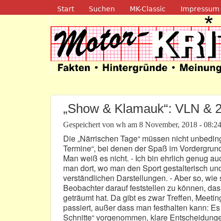
Navigation
Start
Suchen
MK-Classic
Impressum
Motor-Kritik.d
„Show & Klamauk“: VLN & 2
Gespeichert von
wh
am
8 November, 2018 - 08:2
Die „Närrischen Tage“ müssen nicht unbedin
Termine“, bei denen der Spaß im Vordergrund s
Man weiß es nicht. - Ich bin ehrlich genug a
man dort, wo man den Sport gestalterisch und
verständlichen Darstellungen. - Aber so, wie s
Beobachter darauf feststellen zu können, das
geträumt hat. Da gibt es zwar Treffen, Meet
passiert, außer dass man festhalten kann: Es
Schnitte“ vorgenommen, klare Entscheidungen