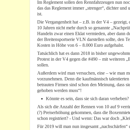
Im Reglement sollen den Rennfahrzeugen nun noch 
das das Reglement immer „strenger“, dichter und 
ist.
Die Vergangenheit hat – z.B. in der V4 – gezeigt, 
10 Jahren nicht mehr durch so genannte „Nachprü
Handeln zwar einen Eklat vermieden, aber dann dur
der Breitensportserie VLN darstellen sollte, den T
Kosten in Höhe von 6 – 8.000 Euro aufgehalst.
Tatsächlich hat es dann 2018 in bisher ungewohnt
Protest in der V4 gegen die #490 – mit weiteren 
sollen.
Außerdem wird man versuchen, eine – wie man mei
vorzunehmen. Denn die kaufmännisch talentierten S
betrauten Firmen sind schon den Meinung, dass sie
gehoben werden muss“!
Könnte es sein, dass sie sich daran verheben?
Als sich die Anzahl der Rennen von 10 auf 9 verrin
(?) Preiserhöhung gekommen, dass die Boxenmiete 
schon registriert? - Und wenn: Das war doch „Kle
Für 2019 will man nun insgesamt „nachschärfen“ u