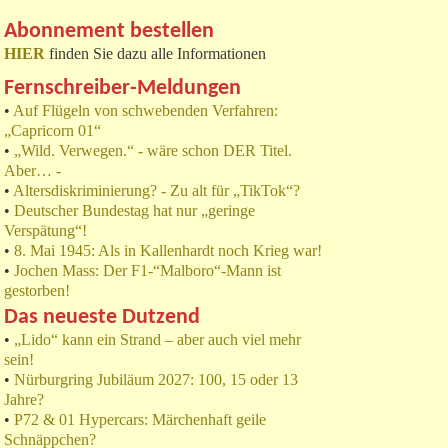
Abonnement bestellen
HIER
finden Sie dazu alle Informationen
Fernschreiber-Meldungen
•
Auf Flügeln von schwebenden Verfahren:
„Capricorn 01“
•
„Wild. Verwegen.“ - wäre schon DER Titel.
Aber… -
•
Altersdiskriminierung? - Zu alt für „TikTok“?
•
Deutscher Bundestag hat nur „geringe
Verspätung“!
•
8. Mai 1945: Als in Kallenhardt noch Krieg war!
•
Jochen Mass: Der F1-“Malboro“-Mann ist
gestorben!
Das neueste Dutzend
•
„Lido“ kann ein Strand – aber auch viel mehr
sein!
•
Nürburgring Jubiläum 2027: 100, 15 oder 13
Jahre?
•
P72 & 01 Hypercars: Märchenhaft geile
Schnäppchen?