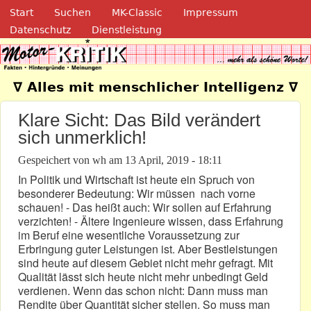
Navigation
Direkt zum Inhalt
Start
Suchen
MK-Classic
Impressum
Datenschutz
Dienstleistung
Motor-Kritik.de
∇ Alles mit menschlicher Intelligenz ∇
Klare Sicht: Das Bild verändert
sich unmerklich!
Gespeichert von
wh
am
13 April, 2019 - 18:11
In Politik und Wirtschaft ist heute ein Spruch von
besonderer Bedeutung: Wir müssen nach vorne
schauen! - Das heißt auch: Wir sollen auf Erfahrung
verzichten! - Ältere Ingenieure wissen, dass Erfahrung
im Beruf eine wesentliche Voraussetzung zur
Erbringung guter Leistungen ist. Aber Bestleistungen
sind heute auf diesem Gebiet nicht mehr gefragt. Mit
Qualität lässt sich heute nicht mehr unbedingt Geld
verdienen. Wenn das schon nicht: Dann muss man
Rendite über Quantität sicher stellen. So muss man