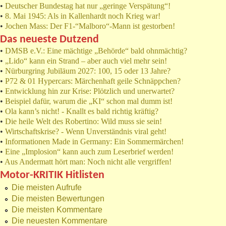
•
Deutscher Bundestag hat nur „geringe Verspätung“!
•
8. Mai 1945: Als in Kallenhardt noch Krieg war!
•
Jochen Mass: Der F1-“Malboro“-Mann ist gestorben!
Das neueste Dutzend
•
DMSB e.V.: Eine mächtige „Behörde“ bald ohnmächtig?
•
„Lido“ kann ein Strand – aber auch viel mehr sein!
•
Nürburgring Jubiläum 2027: 100, 15 oder 13 Jahre?
•
P72 & 01 Hypercars: Märchenhaft geile Schnäppchen?
•
Entwicklung hin zur Krise: Plötzlich und unerwartet?
•
Beispiel dafür, warum die „KI“ schon mal dumm ist!
•
Ola kann’s nicht! - Knallt es bald richtig kräftig?
•
Die heile Welt des Robertino: Wild muss sie sein!
•
Wirtschaftskrise? - Wenn Unverständnis viral geht!
•
Informationen Made in Germany: Ein Sommermärchen!
•
Eine „Implosion“ kann auch zum Leserbrief werden!
•
Aus Andermatt hört man: Noch nicht alle vergriffen!
Motor-KRITIK Hitlisten
Die meisten Aufrufe
Die meisten Bewertungen
Die meisten Kommentare
Die neuesten Kommentare