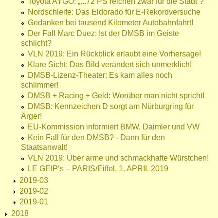
Toyota AYGO: „...72 PS reichen zwar für die Stadt“?
Nordschleife: Das Eldorado für E-Rekordversuche
Gedanken bei tausend Kilometer Autobahnfahrt!
Der Fall Marc Duez: Ist der DMSB im Geiste
schlicht?
VLN 2019: Ein Rückblick erlaubt eine Vorhersage!
Klare Sicht: Das Bild verändert sich unmerklich!
DMSB-Lizenz-Theater: Es kam alles noch
schlimmer!
DMSB + Racing + Geld: Worüber man nicht spricht!
DMSB: Kennzeichen D sorgt am Nürburgring für
Ärger!
EU-Kommission informiert BMW, Daimler und VW
Kein Fall für den DMSB? - Dann für den
Staatsanwalt!
VLN 2019: Über arme und schmackhafte Würstchen!
LE GEIP‘s – PARIS/Eiffel, 1. APRIL 2019
2019-03
2019-02
2019-01
2018