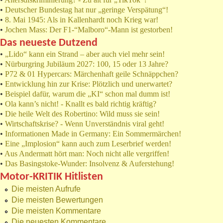
•
Deutscher Bundestag hat nur „geringe Verspätung“!
•
8. Mai 1945: Als in Kallenhardt noch Krieg war!
•
Jochen Mass: Der F1-“Malboro“-Mann ist gestorben!
Das neueste Dutzend
•
„Lido“ kann ein Strand – aber auch viel mehr sein!
•
Nürburgring Jubiläum 2027: 100, 15 oder 13 Jahre?
•
P72 & 01 Hypercars: Märchenhaft geile Schnäppchen?
•
Entwicklung hin zur Krise: Plötzlich und unerwartet?
•
Beispiel dafür, warum die „KI“ schon mal dumm ist!
•
Ola kann’s nicht! - Knallt es bald richtig kräftig?
•
Die heile Welt des Robertino: Wild muss sie sein!
•
Wirtschaftskrise? - Wenn Unverständnis viral geht!
•
Informationen Made in Germany: Ein Sommermärchen!
•
Eine „Implosion“ kann auch zum Leserbrief werden!
•
Aus Andermatt hört man: Noch nicht alle vergriffen!
•
Das Basingstoke-Wunder: Insolvenz & Auferstehung!
Motor-KRITIK Hitlisten
Die meisten Aufrufe
Die meisten Bewertungen
Die meisten Kommentare
Die neuesten Kommentare