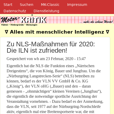
Navigation
Direkt zum Inhalt
Start
Suchen
MK-Classic
Impressum
Datenschutz
Dienstleistung
Motor-Kritik.de
∇ Alles mit menschlicher Intelligenz ∇
Zu NLS-Maßnahmen für 2020:
Die ILN ist zufrieden!
Gespeichert von
wh
am
23 Februar, 2020 - 15:47
Eigentlich hat die NLS die Funktion eines „Närrischen
Dreigestirns“, die von König, Bauer und Jungfrau. Um die
„Nürburgring Langstrecken-Serie“ (NLS) betreiben zu
können, bedarf es der VLN VV GmbH & Co. KG
(„König“), der VLN oHG („Bauer) und den – daran
gemessen - „ohnmächtigen“ kleinen Vereinen („Jungfrau“),
die eigentlich die notwendige sportliche Ausrichtung der
Veranstaltung vornehmen. - Dazu bedarf es der Anmerkung,
dass die VLN, seit 1977 auf der Nürburgring-Nordschleife
aktiv, eigentlich mal eine Breitensportserie war, die mit