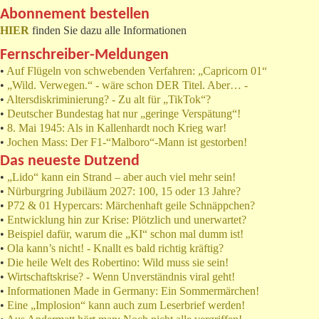
Abonnement bestellen
HIER
finden Sie dazu alle Informationen
Fernschreiber-Meldungen
•
Auf Flügeln von schwebenden Verfahren: „Capricorn 01“
•
„Wild. Verwegen.“ - wäre schon DER Titel. Aber… -
•
Altersdiskriminierung? - Zu alt für „TikTok“?
•
Deutscher Bundestag hat nur „geringe Verspätung“!
•
8. Mai 1945: Als in Kallenhardt noch Krieg war!
•
Jochen Mass: Der F1-“Malboro“-Mann ist gestorben!
Das neueste Dutzend
•
„Lido“ kann ein Strand – aber auch viel mehr sein!
•
Nürburgring Jubiläum 2027: 100, 15 oder 13 Jahre?
•
P72 & 01 Hypercars: Märchenhaft geile Schnäppchen?
•
Entwicklung hin zur Krise: Plötzlich und unerwartet?
•
Beispiel dafür, warum die „KI“ schon mal dumm ist!
•
Ola kann’s nicht! - Knallt es bald richtig kräftig?
•
Die heile Welt des Robertino: Wild muss sie sein!
•
Wirtschaftskrise? - Wenn Unverständnis viral geht!
•
Informationen Made in Germany: Ein Sommermärchen!
•
Eine „Implosion“ kann auch zum Leserbrief werden!