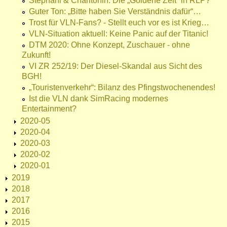
Stephani & Charitonin: Die „Goldene Zeit“ in RLP?
Guter Ton: „Bitte haben Sie Verständnis dafür“…
Trost für VLN-Fans? - Stellt euch vor es ist Krieg…
VLN-Situation aktuell: Keine Panic auf der Titanic!
DTM 2020: Ohne Konzept, Zuschauer - ohne
Zukunft!
VI ZR 252/19: Der Diesel-Skandal aus Sicht des
BGH!
„Touristenverkehr“: Bilanz des Pfingstwochenendes!
Ist die VLN dank SimRacing modernes
Entertainment?
2020-05
2020-04
2020-03
2020-02
2020-01
2019
2018
2017
2016
2015