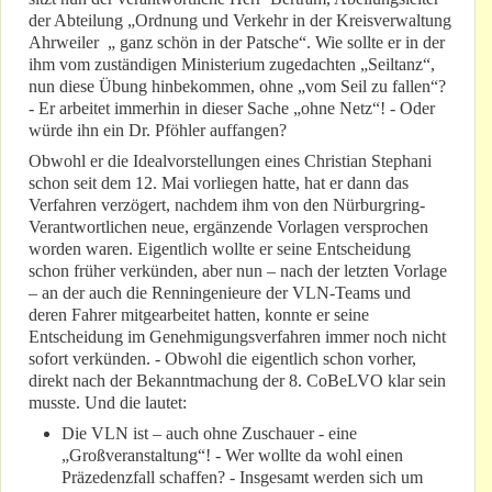
der Abteilung „Ordnung und Verkehr in der Kreisverwaltung
Ahrweiler „ ganz schön in der Patsche“. Wie sollte er in der
ihm vom zuständigen Ministerium zugedachten „Seiltanz“,
nun diese Übung hinbekommen, ohne „vom Seil zu fallen“?
- Er arbeitet immerhin in dieser Sache „ohne Netz“! - Oder
würde ihn ein Dr. Pföhler auffangen?
Obwohl er die Idealvorstellungen eines Christian Stephani
schon seit dem 12. Mai vorliegen hatte, hat er dann das
Verfahren verzögert, nachdem ihm von den Nürburgring-
Verantwortlichen neue, ergänzende Vorlagen versprochen
worden waren. Eigentlich wollte er seine Entscheidung
schon früher verkünden, aber nun – nach der letzten Vorlage
– an der auch die Renningenieure der VLN-Teams und
deren Fahrer mitgearbeitet hatten, konnte er seine
Entscheidung im Genehmigungsverfahren immer noch nicht
sofort verkünden. - Obwohl die eigentlich schon vorher,
direkt nach der Bekanntmachung der 8. CoBeLVO klar sein
musste. Und die lautet:
Die VLN ist – auch ohne Zuschauer - eine
„Großveranstaltung“! - Wer wollte da wohl einen
Präzedenzfall schaffen? - Insgesamt werden sich um