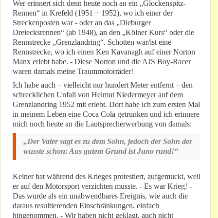
Wer erinnert sich denn heute noch an ein „Glockenspitz-
Rennen“ in Krefeld (1951 + 1952), wo ich einer der
Streckenposten war - oder an das „Dieburger
Dreiecksrennen“ (ab 1948), an den „Kölner Kurs“ oder die
Rennstrecke „Grenzlandring“. Schotten war/ist eine
Rennstrecke, wo ich einen Ken Kavanagh auf einer Norton
Manx erlebt habe. - Diese Norton und die AJS Boy-Racer
waren damals meine Traummotorräder!
Ich habe auch – vielleicht nur hundert Meter entfernt – den
schrecklichen Unfall von Helmut Niedermeyer auf dem
Grenzlandring 1952 mit erlebt. Dort habe ich zum ersten Mal
in meinem Leben eine Coca Cola getrunken und ich erinnere
mich noch heute an die Lautsprecherwerbung von damals:
„Der Vater sagt es zu dem Sohn, jedoch der Sohn der
wusste schon: Aus gutem Grund ist Juno rund!“
Keiner hat während des Krieges protestiert, aufgemuckt, weil
er auf den Motorsport verzichten musste. - Es war Krieg! -
Das wurde als ein unabwendbares Ereignis, wie auch die
daraus resultierenden Einschränkungen, einfach
hingenommen. - Wir haben nicht geklagt, auch nicht