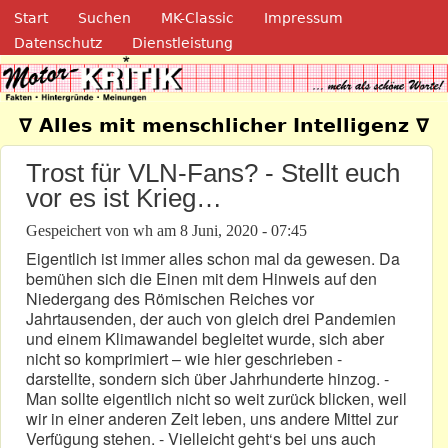
Navigation
Direkt zum Inhalt
Start
Suchen
MK-Classic
Impressum
Datenschutz
Dienstleistung
Motor-Kritik.de
∇ Alles mit menschlicher Intelligenz ∇
Trost für VLN-Fans? - Stellt euch
vor es ist Krieg…
Gespeichert von
wh
am
8 Juni, 2020 - 07:45
Eigentlich ist immer alles schon mal da gewesen. Da
bemühen sich die Einen mit dem Hinweis auf den
Niedergang des Römischen Reiches vor
Jahrtausenden, der auch von gleich drei Pandemien
und einem Klimawandel begleitet wurde, sich aber
nicht so komprimiert – wie hier geschrieben -
darstellte, sondern sich über Jahrhunderte hinzog. -
Man sollte eigentlich nicht so weit zurück blicken, weil
wir in einer anderen Zeit leben, uns andere Mittel zur
Verfügung stehen. - Vielleicht geht‘s bei uns auch