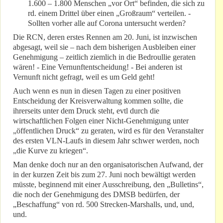
1.600 – 1.800 Menschen „vor Ort“ befinden, die sich zu
rd. einem Drittel über einen „Großraum“ verteilen. -
Sollten vorher alle auf Corona untersucht werden?
Die RCN, deren erstes Rennen am 20. Juni, ist inzwischen
abgesagt, weil sie – nach dem bisherigen Ausbleiben einer
Genehmigung – zeitlich ziemlich in die Bedroullie geraten
wären! - Eine Vernunftentscheidung! - Bei anderen ist
Vernunft nicht gefragt, weil es um Geld geht!
Auch wenn es nun in diesen Tagen zu einer positiven
Entscheidung der Kreisverwaltung kommen sollte, die
ihrerseits unter dem Druck steht, evtl durch die
wirtschaftlichen Folgen einer Nicht-Genehmigung unter
„öffentlichen Druck“ zu geraten, wird es für den Veranstalter
des ersten VLN-Laufs in diesem Jahr schwer werden, noch
„die Kurve zu kriegen“.
Man denke doch nur an den organisatorischen Aufwand, der
in der kurzen Zeit bis zum 27. Juni noch bewältigt werden
müsste, beginnend mit einer Ausschreibung, den „Bulletins“,
die noch der Genehmigung des DMSB bedürfen, der
„Beschaffung“ von rd. 500 Strecken-Marshalls, und, und,
und.