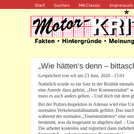
Navigation
Start
Suchen
MK-Classic
Impressum
Motor-Kritik.d
„Wie hätten‘s denn – bittas
Gespeichert von
wh
am
23 Juni, 2020 - 15:01
Natürlich wurde so ein Satz in der Realität niemal
eine Anrede dazu gehört. „Herr Kommerzialrat“ wär
muss es auch anders gehen. - Und doch mit dem g
Bei der Polizei-Inspektion in Adenau wird eine Unf
normalen Verkehrsunfallstatistik geführt. Das mac
während der normalen „Touristenfahrten“ eine norma
bestimmt, was da insgesamt so abgehen darf. - Und 
Die arbeitet kostenlos und registriert dann mehrhe