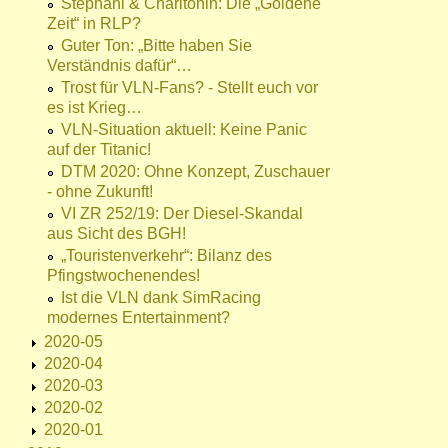
Stephani & Charitonin: Die „Goldene
Zeit“ in RLP?
Guter Ton: „Bitte haben Sie
Verständnis dafür“…
Trost für VLN-Fans? - Stellt euch vor
es ist Krieg…
VLN-Situation aktuell: Keine Panic
auf der Titanic!
DTM 2020: Ohne Konzept, Zuschauer
- ohne Zukunft!
VI ZR 252/19: Der Diesel-Skandal
aus Sicht des BGH!
„Touristenverkehr“: Bilanz des
Pfingstwochenendes!
Ist die VLN dank SimRacing
modernes Entertainment?
2020-05
2020-04
2020-03
2020-02
2020-01