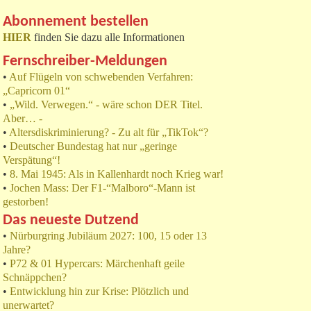
Abonnement bestellen
HIER
finden Sie dazu alle Informationen
Fernschreiber-Meldungen
•
Auf Flügeln von schwebenden Verfahren:
„Capricorn 01“
•
„Wild. Verwegen.“ - wäre schon DER Titel.
Aber… -
•
Altersdiskriminierung? - Zu alt für „TikTok“?
•
Deutscher Bundestag hat nur „geringe
Verspätung“!
•
8. Mai 1945: Als in Kallenhardt noch Krieg war!
•
Jochen Mass: Der F1-“Malboro“-Mann ist
gestorben!
Das neueste Dutzend
•
Nürburgring Jubiläum 2027: 100, 15 oder 13
Jahre?
•
P72 & 01 Hypercars: Märchenhaft geile
Schnäppchen?
•
Entwicklung hin zur Krise: Plötzlich und
unerwartet?