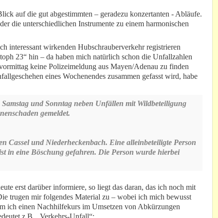
ick auf die gut abgestimmten – geradezu konzertanten - Abläufe.
 der die unterschiedlichen Instrumente zu einem harmonischen
h interessant wirkenden Hubschrauberverkehr registrieren
toph 23“ hin – da haben mich natürlich schon die Unfallzahlen
vormittag keine Polizeimeldung aus Mayen/Adenau zu finden
Unfallgeschehen eines Wochenendes zusammen gefasst wird, habe
m Samstag und Sonntag neben Unfällen mit Wildbeteiligung
onenschaden gemeldet.
n Cassel und Niederheckenbach. Eine alleinbeteiligte Person
ist in eine Böschung gefahren. Die Person wurde hierbei
ute erst darüber informiere, so liegt das daran, das ich noch mit
 Die trugen mir folgendes Material zu – wobei ich mich bewusst
dem ich einen Nachhilfekurs im Umsetzen von Abkürzungen
deutet z.B. „Verkehrs-Unfall“: