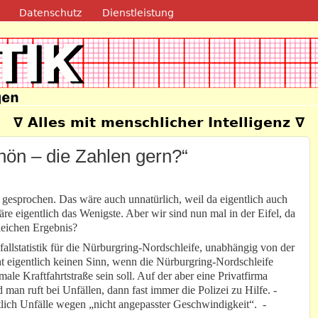
Direkt zum Inhalt
Datenschutz
Dienstleistung
e
∇ Alles mit menschlicher Intelligenz ∇
chön – die Zahlen gern?“
s gesprochen. Das wäre auch unnatürlich, weil da eigentlich auch
e eigentlich das Wenigste. Aber wir sind nun mal in der Eifel, da
leichen Ergebnis?
allstatistik für die Nürburgring-Nordschleife, unabhängig von der
ht eigentlich keinen Sinn, wenn die Nürburgring-Nordschleife
le Kraftfahrtstraße sein soll. Auf der aber eine Privatfirma
man ruft bei Unfällen, dann fast immer die Polizei zu Hilfe. -
itlich Unfälle wegen „nicht angepasster Geschwindigkeit“. -