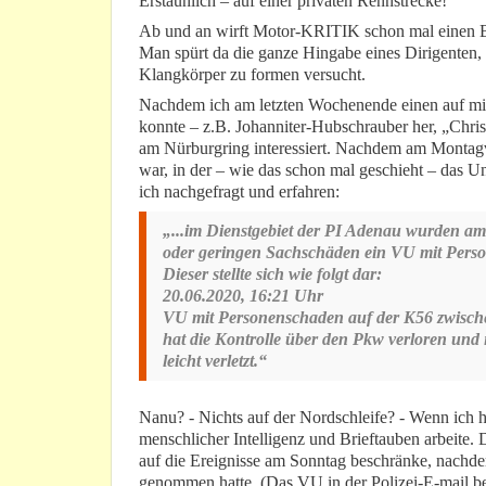
Erstaunlich – auf einer privaten Rennstrecke!
Ab und an wirft Motor-KRITIK schon mal einen Bl
Man spürt da die ganze Hingabe eines Dirigenten,
Klangkörper zu formen versucht.
Nachdem ich am letzten Wochenende einen auf mic
konnte – z.B. Johanniter-Hubschrauber her, „Chris
am Nürburgring interessiert. Nachdem am Montag
war, in der – wie das schon mal geschieht – das 
ich nachgefragt und erfahren:
„...im Dienstgebiet der PI Adenau wurden a
oder geringen Sachschäden ein VU mit Pers
Dieser stellte sich wie folgt dar:
20.06.2020, 16:21 Uhr
VU mit Personenschaden auf der K56 zwische
hat die Kontrolle über den Pkw verloren und 
leicht verletzt.“
Nanu? - Nichts auf der Nordschleife? - Wenn ich he
menschlicher Intelligenz und Brieftauben arbeite.
auf die Ereignisse am Sonntag beschränke, nach
genommen hatte. (Das VU in der Polizei-E-mail be