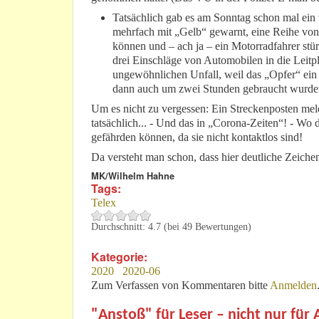
Tatsächlich gab es am Sonntag schon mal ein
mehrfach mit „Gelb“ gewarnt, eine Reihe von 
können und – ach ja – ein Motorradfahrer stür
drei Einschläge von Automobilen in die Leitp
ungewöhnlichen Unfall, weil das „Opfer“ ein 
dann auch um zwei Stunden gebraucht wurde
Um es nicht zu vergessen: Ein Streckenposten meld
tatsächlich... - Und das in „Corona-Zeiten“! - W
gefährden können, da sie nicht kontaktlos sind!
Da versteht man schon, dass hier deutliche Zeiche
MK/Wilhelm Hahne
Tags:
Telex
Durchschnitt:
4.7
(bei
49
Bewertungen)
Kategorie:
2020
2020-06
Zum Verfassen von Kommentaren bitte
Anmelden
"Anstoß" für Leser – nicht nur für