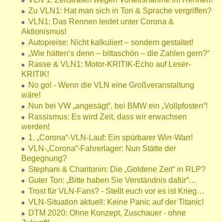
Zu VLN1: Hat man sich in Ton & Sprache vergriffen?
VLN1: Das Rennen leidet unter Corona &
Aktionismus!
Autopreise: Nicht kalkuliert – sondern gestaltet!
„Wie hätten‘s denn – bittaschön – die Zahlen gern?“
Rasse & VLN1: Motor-KRITIK-Echo auf Leser-
KRITIK!
No go! - Wenn die VLN eine Großveranstaltung
wäre!
Nun bei VW „angesägt“, bei BMW ein „Vollpfosten“!
Rassismus: Es wird Zeit, dass wir erwachsen
werden!
1. „Corona“-VLN-Lauf: Ein spürbarer Wirr-Warr!
VLN-„Corona“-Fahrerlager: Nun Stätte der
Begegnung?
Stephani & Charitonin: Die „Goldene Zeit“ in RLP?
Guter Ton: „Bitte haben Sie Verständnis dafür“…
Trost für VLN-Fans? - Stellt euch vor es ist Krieg…
VLN-Situation aktuell: Keine Panic auf der Titanic!
DTM 2020: Ohne Konzept, Zuschauer - ohne