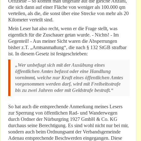
Offizielle – so kommt man ungefähr auf die gleiche Anzahl,
die sich dann auf einer Fläche von weniger als 100.000 qm
verteilen, als die, die sonst über eine Strecke von mehr als 20
Kilometer verteilt sind.
Mein Leser hat also recht, wenn er die Frage stellt, was
eigentlich für die Zuschauer getan wurde. - Nichts! - Im
Gegenteil! - Aus meiner Sicht waren die Absperrungen
bisher z.T. „Amtsanmaßung“, die nach § 132 StGB strafbar
ist. In diesem Gesetz ist festgeschrieben:
„Wer unbefugt sich mit der Ausübung eines
öffentlichen Amtes befasst oder eine Handlung
vornimmt, welche nur Kraft eines öffentlichen Amtes
vorgenommen werden darf, wird mit Freiheitsstrafe
bis zu zwei Jahren oder mit Geldstrafe bestraft.“
So hat auch die entsprechende Anmerkung meines Lesers
zur Sperrung von öffentlichen Rad- und Wanderwegen
durch Ordner der Nürburgring 1927 GmbH & Co. KG
durchaus seine Berechtigung. Es sind wohl nicht nur bei mir,
sondern auch beim Ordnungsamt der Verbandsgemeinde
Adenau entsprechende Beschwerden eingegangen. Diese