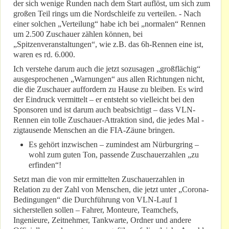
der sich wenige Runden nach dem Start auflöst, um sich zum
großen Teil rings um die Nordschleife zu verteilen. - Nach
einer solchen „Verteilung“ habe ich bei „normalen“ Rennen
um 2.500 Zuschauer zählen können, bei
„Spitzenveranstaltungen“, wie z.B. das 6h-Rennen eine ist,
waren es rd. 6.000.
Ich verstehe darum auch die jetzt sozusagen „großflächig“
ausgesprochenen „Warnungen“ aus allen Richtungen nicht,
die die Zuschauer auffordern zu Hause zu bleiben. Es wird
der Eindruck vermittelt – er entsteht so vielleicht bei den
Sponsoren und ist darum auch beabsichtigt – dass VLN-
Rennen ein tolle Zuschauer-Attraktion sind, die jedes Mal -
zigtausende Menschen an die FIA-Zäune bringen.
Es gehört inzwischen – zumindest am Nürburgring –
wohl zum guten Ton, passende Zuschauerzahlen „zu
erfinden“!
Setzt man die von mir ermittelten Zuschauerzahlen in
Relation zu der Zahl von Menschen, die jetzt unter „Corona-
Bedingungen“ die Durchführung von VLN-Lauf 1
sicherstellen sollen – Fahrer, Monteure, Teamchefs,
Ingenieure, Zeitnehmer, Tankwarte, Ordner und andere