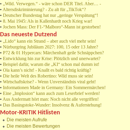
•
„Wild. Verwegen.“ - wäre schon DER Titel. Aber… -
•
Altersdiskriminierung? - Zu alt für „TikTok“?
•
Deutscher Bundestag hat nur „geringe Verspätung“!
•
8. Mai 1945: Als in Kallenhardt noch Krieg war!
•
Jochen Mass: Der F1-“Malboro“-Mann ist gestorben!
Das neueste Dutzend
•
„Lido“ kann ein Strand – aber auch viel mehr sein!
•
Nürburgring Jubiläum 2027: 100, 15 oder 13 Jahre?
•
P72 & 01 Hypercars: Märchenhaft geile Schnäppchen?
•
Entwicklung hin zur Krise: Plötzlich und unerwartet?
•
Beispiel dafür, warum die „KI“ schon mal dumm ist!
•
Ola kann’s nicht! - Knallt es bald richtig kräftig?
•
Die heile Welt des Robertino: Wild muss sie sein!
•
Wirtschaftskrise? - Wenn Unverständnis viral geht!
•
Informationen Made in Germany: Ein Sommermärchen!
•
Eine „Implosion“ kann auch zum Leserbrief werden!
•
Aus Andermatt hört man: Noch nicht alle vergriffen!
•
Das Basingstoke-Wunder: Insolvenz & Auferstehung!
Motor-KRITIK Hitlisten
Die meisten Aufrufe
Die meisten Bewertungen