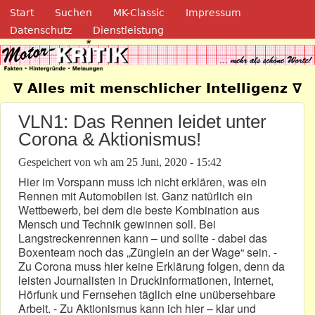
Navigation
Direkt zum Inhalt
Start
Suchen
MK-Classic
Impressum
Datenschutz
Dienstleistung
Motor-Kritik.de
∇ Alles mit menschlicher Intelligenz ∇
VLN1: Das Rennen leidet unter
Corona & Aktionismus!
Gespeichert von
wh
am
25 Juni, 2020 - 15:42
Hier im Vorspann muss ich nicht erklären, was ein
Rennen mit Automobilen ist. Ganz natürlich ein
Wettbewerb, bei dem die beste Kombination aus
Mensch und Technik gewinnen soll. Bei
Langstreckenrennen kann – und sollte - dabei das
Boxenteam noch das „Zünglein an der Wage“ sein. -
Zu Corona muss hier keine Erklärung folgen, denn da
leisten Journalisten in Druckinformationen, Internet,
Hörfunk und Fernsehen täglich eine unübersehbare
Arbeit. - Zu Aktionismus kann ich hier – klar und