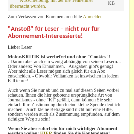
Ausschreibung, mit der die Teilnehmer
KB
überrascht wurden.
Zum Verfassen von Kommentaren bitte
Anmelden
.
"Anstoß" für Leser – nicht nur für
Abonnement-Interessierte!
Lieber Leser,
Motor-KRITIK
ist werbefrei und ohne "Cookies"!
-
Darum aber auch ein wenig abhängig von seinen Lesern. -
Oder anders: Von Einnahmen. - Ausgaben gibt's genug! -
Aber nicht alle Leser mögen sich gleich für ein Abo
entscheiden. - Obwohl: Volltanken ist inzwischen in jedem
Fall teurer!
Auch wenn Sie nur ab und zu mal auf diesen Seiten vorbei
schauen, Ihnen die hier gebotene ursprüngliche Art von
Journalismus - ohne "KI" gefällt, dann können Sie sehr
einfach Ihre Zustimmung durch eine kleine Spende deutlich
machen - Auch kleine Beträge sind nicht nur eine Hilfe,
sondern werden auch als Zustimmung empfunden, auf dem
richtigen Weg zu sein!
Wenn Sie aber sofort ein für mich wichtiger Abonnent
werden wollen:
HIER
finden Sie die Kontendaten!