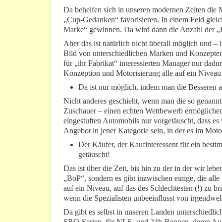
Da behelfen sich in unseren modernen Zeiten die M
„Cup-Gedanken“ favorisieren. In einem Feld gleic
Marke“ gewinnen. Da wird dann die Anzahl der 
Aber das ist natürlich nicht überall möglich und 
Bild von unterschiedlichen Marken und Konzepten 
für „ihr Fabrikat“ interessierten Manager nur dad
Konzeption und Motorisierung alle auf ein Niveau 
Da ist nur möglich, indem man die Besseren a
Nicht anderes geschieht, wenn man die so genann
Zuschauer – einen echten Wettbewerb ermöglichen
eingestuften Automobils nur vorgetäuscht, dass es w
Angebot in jener Kategorie sein, in der es im Mot
Der Käufer, der Kaufinteressent für ein best
getäuscht!
Das ist über die Zeit, bis hin zu der in der wir l
„BoP“, sondern es gibt inzwischen einige, die all
auf ein Niveau, auf das des Schlechtesten (!) zu br
wenn die Spezialisten unbeeinflusst von irgendwel
Da gibt es selbst in unseren Landen unterschied
SRO-Serien, für NLS- und 24h-Rennen, deren Au