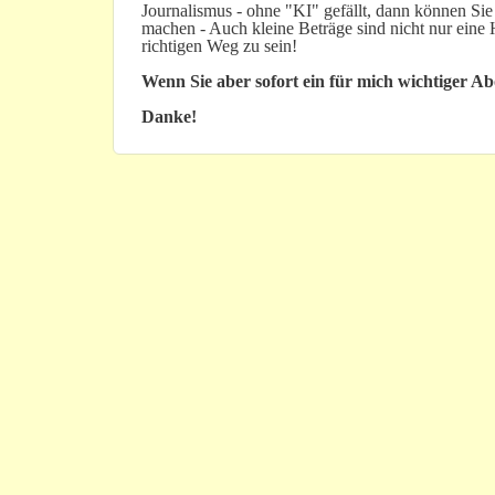
Journalismus - ohne "KI" gefällt, dann können Sie
machen - Auch kleine Beträge sind nicht nur ein
richtigen Weg zu sein!
Wenn Sie aber sofort ein für mich wichtiger A
Danke!