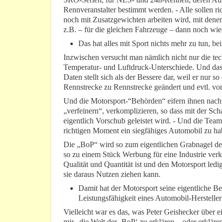
Rennveranstalter bestimmt werden. - Alle sollen ri
noch mit Zusatzgewichten arbeiten wird, mit den
z.B. – für die gleichen Fahrzeuge – dann noch wi
Das hat alles mit Sport nichts mehr zu tun, be
Inzwischen versucht man nämlich nicht nur die te
Temperatur- und Luftdruck-Unterschiede. Und das 
Daten stellt sich als der Bessere dar, weil er nur
Rennstrecke zu Rennstrecke geändert und evtl. v
Und die Motorsport-“Behörden“ eifern ihnen nach
„verfeinern“, verkomplizieren, so dass mit der S
eigentlich Vorschub geleistet wird. - Und die Te
richtigen Moment ein siegfähiges Automobil zu ha
Die „BoP“ wird so zum eigentlichen Grabnagel des 
so zu einem Stück Werbung für eine Industrie ver
Qualität und Quantität ist und den Motorsport led
sie daraus Nutzen ziehen kann.
Damit hat der Motorsport seine eigentliche Bed
Leistungsfähigkeit eines Automobil-Hersteller
Vielleicht war es das, was Peter Geishecker über ei
mir „die Welt der ‚BoP‘ zu erklären – oder erkläre