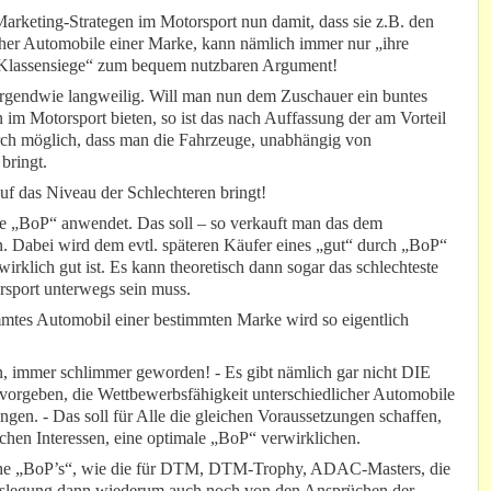
arketing-Strategen im Motorsport nun damit, dass sie z.B. den
her Automobile einer Marke, kann nämlich immer nur „ihre
„Klassensiege“ zum bequem nutzbaren Argument!
– irgendwie langweilig. Will man nun dem Zuschauer ein buntes
im Motorsport bieten, so ist das nach Auffassung der am Vorteil
urch möglich, dass man die Fahrzeuge, unabhängig von
bringt.
uf das Niveau der Schlechteren bringt!
te „BoP“ anwendet. Das soll – so verkauft man das dem
. Dabei wird dem evtl. späteren Käufer eines „gut“ durch „BoP“
irklich gut ist. Es kann theoretisch dann sogar das schlechteste
orsport unterwegs sein muss.
immtes Automobil einer bestimmten Marke wird so eigentlich
eben, immer schlimmer geworden! - Es gibt nämlich gar nicht DIE
e vorgeben, die Wettbewerbsfähigkeit unterschiedlicher Automobile
ingen. - Das soll für Alle die gleichen Voraussetzungen schaffen,
chen Interessen, eine optimale „BoP“ verwirklichen.
liche „BoP’s“, wie die für DTM, DTM-Trophy, ADAC-Masters, die
slegung dann wiederum auch noch von den Ansprüchen der