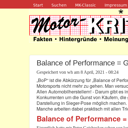
Navigation
Start
Suchen
MK-Classic
Impressum
Motor-Kritik.d
Balance of Performance = G
Gespeichert von
wh
am
8 April, 2021 - 08:24
„BoP“ ist die Abkürzung für „Balance of Per
Motorsports nicht mehr zu gehen. Man versuc
Allen Automobilherstellern! - Darum gibt es i
Konkurrenten um die Gunst von Käufern, die
Darstellung in Sieger-Pose möglich machen. 
Manche arbeiten dabei praktisch mit allen Tri
Balance of Performance =
Eigentlich hatte mir Peter Geishecker schon vor l