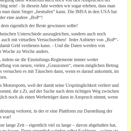
chtig sein! - In diesem Jahr werden wir sogar erleben, dass man
en man dann Sieger „bestrafen“ kann. Die IMSA in den USA hat
eder eine andere „BoP“!
i dem eigentlich der Beste gewinnen sollte!
chnischen Unterschiede auszugleichen, sondern auch noch
auch mit virtuellen Versuchsreihen! Jeder Anbieter von „BoP“-
 so damit Geld verdienen kann. - Und die Daten werden von
on Woche zu Woche anders.
, indem sie die Einstufungs-Reglemente immer weiter
chaffung von neuen, vielen „Grauzonen“, einem möglichen Betrug
ams versuchen es mit Täuschen dann, wenn es darauf ankommt, im
ben.
Motorsports, weil der damit seine Ursprünglichkeit verliert und
kommt, die z.Zt. auf der Suche nach dem richtigen Weg zwischen
iglich noch als einen Werbeträger dann in Anspruch nimmt, wenn
eutung verloren, in der er eine Plattform zur Darstellung der
s war!
ne lange Zeit – eigentlich viel zu lange – davon abgehalten hat,
n zu lassen. Denn eigentlich würden selbst Fachleute – wären sie