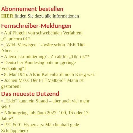
Abonnement bestellen
HIER
finden Sie dazu alle Informationen
Fernschreiber-Meldungen
•
Auf Flügeln von schwebenden Verfahren:
„Capricorn 01“
•
„Wild. Verwegen.“ - wäre schon DER Titel.
Aber… -
•
Altersdiskriminierung? - Zu alt für „TikTok“?
•
Deutscher Bundestag hat nur „geringe
Verspätung“!
•
8. Mai 1945: Als in Kallenhardt noch Krieg war!
•
Jochen Mass: Der F1-“Malboro“-Mann ist
gestorben!
Das neueste Dutzend
•
„Lido“ kann ein Strand – aber auch viel mehr
sein!
•
Nürburgring Jubiläum 2027: 100, 15 oder 13
Jahre?
•
P72 & 01 Hypercars: Märchenhaft geile
Schnäppchen?