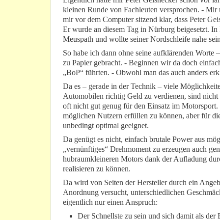
kleinen Runde von Fachleuten versprochen. - Mir
mir vor dem Computer sitzend klar, dass Peter Gei
Er wurde an diesem Tag in Nürburg beigesetzt. In
Meuspath und wollte seiner Nordschleife nahe sei
So habe ich dann ohne seine aufklärenden Worte 
zu Papier gebracht. - Beginnen wir da doch einfac
„BoP“ führten. - Obwohl man das auch anders erk
Da es – gerade in der Technik – viele Möglichkei
Automobilen richtig Geld zu verdienen, sind nicht 
oft nicht gut genug für den Einsatz im Motorsport
möglichen Nutzern erfüllen zu können, aber für die
unbedingt optimal geeignet.
Da genügt es nicht, einfach brutale Power aus mö
„vernünftiges“ Drehmoment zu erzeugen auch genu
hubraumkleineren Motors dank der Aufladung durc
realisieren zu können.
Da wird von Seiten der Hersteller durch ein Ange
Anordnung versucht, unterschiedlichen Geschmäck
eigentlich nur einen Anspruch:
Der Schnellste zu sein und sich damit als der 