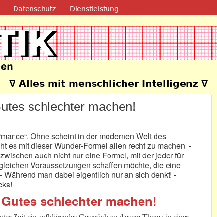
Direkt zum Inhalt
Datenschutz
Dienstleistung
e
∇ Alles mit menschlicher Intelligenz ∇
utes schlechter machen!
formance“. Ohne scheint in der modernen Welt des
ht es mit dieser Wunder-Formel allen recht zu machen. -
nzwischen auch nicht nur eine Formel, mit der jeder für
 gleichen Voraussetzungen schaffen möchte, die eine
- Während man dabei eigentlich nur an sich denkt! -
cks!
 Gutes schlechter machen!
anger Zeit ein aufklärendes Gespräch zu diesem Thema in einer