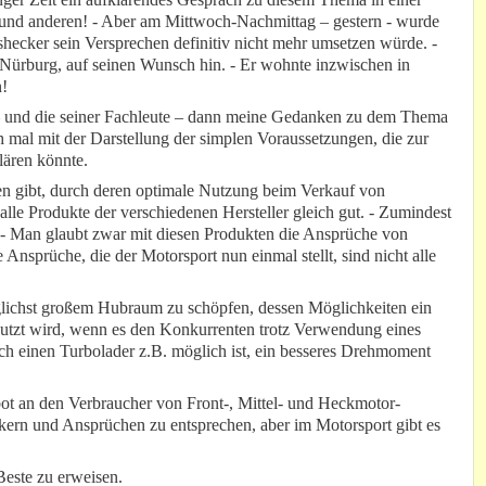
 und anderen! - Aber am Mittwoch-Nachmittag – gestern - wurde
shecker sein Versprechen definitiv nicht mehr umsetzen würde. -
 Nürburg, auf seinen Wunsch hin. - Er wohnte inzwischen in
n!
– und die seiner Fachleute – dann meine Gedanken zu dem Thema
h mal mit der Darstellung der simplen Voraussetzungen, die zur
lären könnte.
ten gibt, durch deren optimale Nutzung beim Verkauf von
alle Produkte der verschiedenen Hersteller gleich gut. - Zumindest
. - Man glaubt zwar mit diesen Produkten die Ansprüche von
 Ansprüche, die der Motorsport nun einmal stellt, sind nicht alle
glichst großem Hubraum zu schöpfen, dessen Möglichkeiten ein
tzt wird, wenn es den Konkurrenten trotz Verwendung eines
h einen Turbolader z.B. möglich ist, ein besseres Drehmoment
bot an den Verbraucher von Front-, Mittel- und Heckmotor-
ern und Ansprüchen zu entsprechen, aber im Motorsport gibt es
Beste zu erweisen.