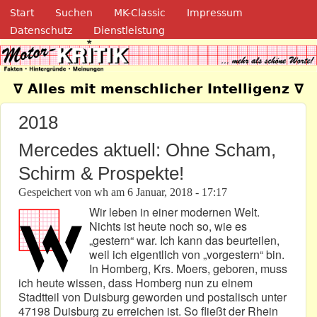
Navigation
Direkt zum Inhalt
Start
Suchen
MK-Classic
Impressum
Datenschutz
Dienstleistung
Motor-Kritik.de
∇ Alles mit menschlicher Intelligenz ∇
2018
Mercedes aktuell: Ohne Scham,
Schirm & Prospekte!
Gespeichert von
wh
am
6 Januar, 2018 - 17:17
Wir leben in einer modernen Welt.
Nichts ist heute noch so, wie es
„gestern“ war. Ich kann das beurteilen,
weil ich eigentlich von „vorgestern“ bin.
In Homberg, Krs. Moers, geboren, muss
ich heute wissen, dass Homberg nun zu einem
Stadtteil von Duisburg geworden und postalisch unter
47198 Duisburg zu erreichen ist. So fließt der Rhein