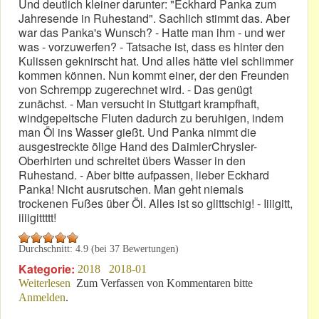
Und deutlich kleiner darunter: "Eckhard Panka zum
Jahresende in Ruhestand". Sachlich stimmt das. Aber
war das Panka's Wunsch? - Hatte man ihm - und wer
was - vorzuwerfen? - Tatsache ist, dass es hinter den
Kulissen geknirscht hat. Und alles hätte viel schlimmer
kommen können. Nun kommt einer, der den Freunden
von Schrempp zugerechnet wird. - Das genügt
zunächst. - Man versucht in Stuttgart krampfhaft,
windgepeitsche Fluten dadurch zu beruhigen, indem
man Öl ins Wasser gießt. Und Panka nimmt die
ausgestreckte ölige Hand des DaimlerChrysler-
Oberhirten und schreitet übers Wasser in den
Ruhestand. - Aber bitte aufpassen, lieber Eckhard
Panka! Nicht ausrutschen. Man geht niemals
trockenen Fußes über Öl. Alles ist so glittschig! - Iiiigitt,
iiiigittttt!
Durchschnitt:
4.9
(bei
37
Bewertungen)
Kategorie:
2018
2018-01
Weiterlesen
über Erinnerung: Stiller Abgang aus gegebenem
Zum Verfassen von Kommentaren bitte
Anmelden
.
Anlass?