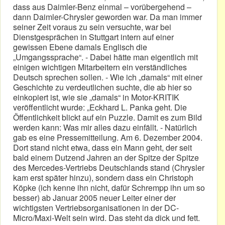
dass aus Daimler-Benz einmal – vorübergehend –
dann Daimler-Chrysler geworden war. Da man immer
seiner Zeit voraus zu sein versuchte, war bei
Dienstgesprächen in Stuttgart intern auf einer
gewissen Ebene damals Englisch die
„Umgangssprache“. - Dabei hätte man eigentlich mit
einigen wichtigen Mitarbeitern ein verständliches
Deutsch sprechen sollen. - Wie ich „damals“ mit einer
Geschichte zu verdeutlichen suchte, die ab hier so
einkopiert ist, wie sie „damals“ in Motor-KRITIK
veröffentlicht wurde: „Eckhard L. Panka geht. Die
Öffentlichkeit blickt auf ein Puzzle. Damit es zum Bild
werden kann: Was mir alles dazu einfällt. - Natürlich
gab es eine Pressemitteilung. Am 6. Dezember 2004.
Dort stand nicht etwa, dass ein Mann geht, der seit
bald einem Dutzend Jahren an der Spitze der Spitze
des Mercedes-Vertriebs Deutschlands stand (Chrysler
kam erst später hinzu), sondern dass ein Christoph
Köpke (ich kenne ihn nicht, dafür Schrempp ihn um so
besser) ab Januar 2005 neuer Leiter einer der
wichtigsten Vertriebsorganisationen in der DC-
Micro/Maxi-Welt sein wird. Das steht da dick und fett.