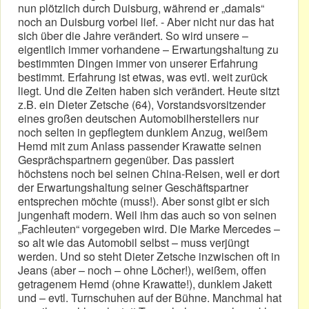
nun plötzlich durch Duisburg, während er „damals“
noch an Duisburg vorbei lief. - Aber nicht nur das hat
sich über die Jahre verändert. So wird unsere –
eigentlich immer vorhandene – Erwartungshaltung zu
bestimmten Dingen immer von unserer Erfahrung
bestimmt. Erfahrung ist etwas, was evtl. weit zurück
liegt. Und die Zeiten haben sich verändert. Heute sitzt
z.B. ein Dieter Zetsche (64), Vorstandsvorsitzender
eines großen deutschen Automobilherstellers nur
noch selten in gepflegtem dunklem Anzug, weißem
Hemd mit zum Anlass passender Krawatte seinen
Gesprächspartnern gegenüber. Das passiert
höchstens noch bei seinen China-Reisen, weil er dort
der Erwartungshaltung seiner Geschäftspartner
entsprechen möchte (muss!). Aber sonst gibt er sich
jungenhaft modern. Weil ihm das auch so von seinen
„Fachleuten“ vorgegeben wird. Die Marke Mercedes –
so alt wie das Automobil selbst – muss verjüngt
werden. Und so steht Dieter Zetsche inzwischen oft in
Jeans (aber – noch – ohne Löcher!), weißem, offen
getragenem Hemd (ohne Krawatte!), dunklem Jakett
und – evtl. Turnschuhen auf der Bühne. Manchmal hat