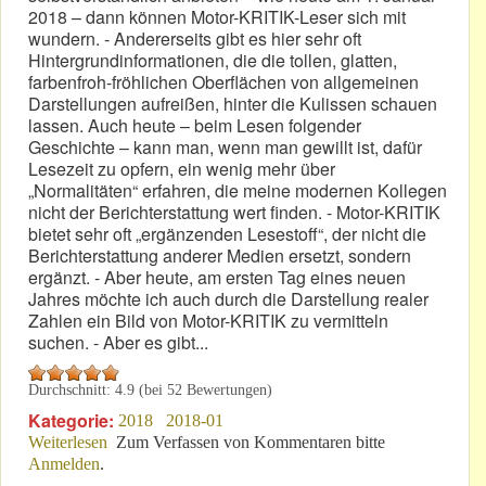
2018 – dann können Motor-KRITIK-Leser sich mit
wundern. - Andererseits gibt es hier sehr oft
Hintergrundinformationen, die die tollen, glatten,
farbenfroh-fröhlichen Oberflächen von allgemeinen
Darstellungen aufreißen, hinter die Kulissen schauen
lassen. Auch heute – beim Lesen folgender
Geschichte – kann man, wenn man gewillt ist, dafür
Lesezeit zu opfern, ein wenig mehr über
„Normalitäten“ erfahren, die meine modernen Kollegen
nicht der Berichterstattung wert finden. - Motor-KRITIK
bietet sehr oft „ergänzenden Lesestoff“, der nicht die
Berichterstattung anderer Medien ersetzt, sondern
ergänzt. - Aber heute, am ersten Tag eines neuen
Jahres möchte ich auch durch die Darstellung realer
Zahlen ein Bild von Motor-KRITIK zu vermitteln
suchen. - Aber es gibt...
Durchschnitt:
4.9
(bei
52
Bewertungen)
Kategorie:
2018
2018-01
Weiterlesen
über Nicht nur 2017er Statistik: Ein Anreiz zum Abo?
Zum Verfassen von Kommentaren bitte
Anmelden
.