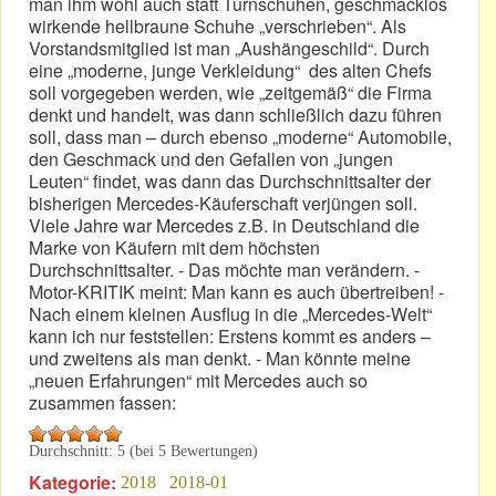
man ihm wohl auch statt Turnschuhen, geschmacklos
wirkende hellbraune Schuhe „verschrieben“. Als
Vorstandsmitglied ist man „Aushängeschild“. Durch
eine „moderne, junge Verkleidung“ des alten Chefs
soll vorgegeben werden, wie „zeitgemäß“ die Firma
denkt und handelt, was dann schließlich dazu führen
soll, dass man – durch ebenso „moderne“ Automobile,
den Geschmack und den Gefallen von „jungen
Leuten“ findet, was dann das Durchschnittsalter der
bisherigen Mercedes-Käuferschaft verjüngen soll.
Viele Jahre war Mercedes z.B. in Deutschland die
Marke von Käufern mit dem höchsten
Durchschnittsalter. - Das möchte man verändern. -
Motor-KRITIK meint: Man kann es auch übertreiben! -
Nach einem kleinen Ausflug in die „Mercedes-Welt“
kann ich nur feststellen: Erstens kommt es anders –
und zweitens als man denkt. - Man könnte meine
„neuen Erfahrungen“ mit Mercedes auch so
zusammen fassen:
Durchschnitt:
5
(bei
5
Bewertungen)
Kategorie:
2018
2018-01