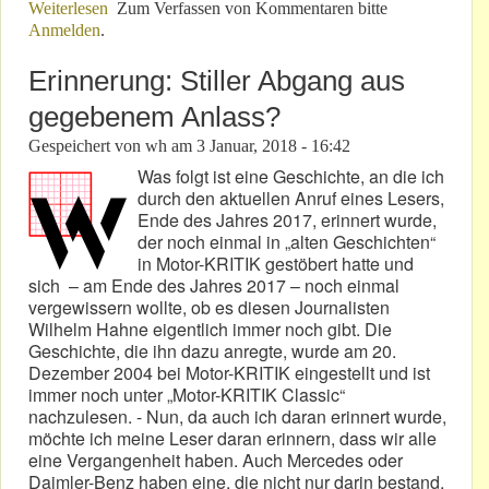
Weiterlesen
über Mercedes aktuell: Ohne Scham, Schirm &
Zum Verfassen von Kommentaren bitte
Anmelden
.
Prospekte!
Erinnerung: Stiller Abgang aus
gegebenem Anlass?
Gespeichert von
wh
am
3 Januar, 2018 - 16:42
Was folgt ist eine Geschichte, an die ich
durch den aktuellen Anruf eines Lesers,
Ende des Jahres 2017, erinnert wurde,
der noch einmal in „alten Geschichten“
in Motor-KRITIK gestöbert hatte und
sich – am Ende des Jahres 2017 – noch einmal
vergewissern wollte, ob es diesen Journalisten
Wilhelm Hahne eigentlich immer noch gibt. Die
Geschichte, die ihn dazu anregte, wurde am 20.
Dezember 2004 bei Motor-KRITIK eingestellt und ist
immer noch unter „Motor-KRITIK Classic“
nachzulesen. - Nun, da auch ich daran erinnert wurde,
möchte ich meine Leser daran erinnern, dass wir alle
eine Vergangenheit haben. Auch Mercedes oder
Daimler-Benz haben eine, die nicht nur darin bestand,