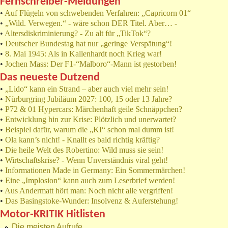
Fernschreiber-Meldungen
•
Auf Flügeln von schwebenden Verfahren: „Capricorn 01“
•
„Wild. Verwegen.“ - wäre schon DER Titel. Aber… -
•
Altersdiskriminierung? - Zu alt für „TikTok“?
•
Deutscher Bundestag hat nur „geringe Verspätung“!
•
8. Mai 1945: Als in Kallenhardt noch Krieg war!
•
Jochen Mass: Der F1-“Malboro“-Mann ist gestorben!
Das neueste Dutzend
•
„Lido“ kann ein Strand – aber auch viel mehr sein!
•
Nürburgring Jubiläum 2027: 100, 15 oder 13 Jahre?
•
P72 & 01 Hypercars: Märchenhaft geile Schnäppchen?
•
Entwicklung hin zur Krise: Plötzlich und unerwartet?
•
Beispiel dafür, warum die „KI“ schon mal dumm ist!
•
Ola kann’s nicht! - Knallt es bald richtig kräftig?
•
Die heile Welt des Robertino: Wild muss sie sein!
•
Wirtschaftskrise? - Wenn Unverständnis viral geht!
•
Informationen Made in Germany: Ein Sommermärchen!
•
Eine „Implosion“ kann auch zum Leserbrief werden!
•
Aus Andermatt hört man: Noch nicht alle vergriffen!
•
Das Basingstoke-Wunder: Insolvenz & Auferstehung!
Motor-KRITIK Hitlisten
Die meisten Aufrufe