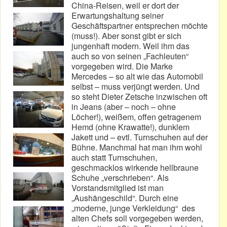
China-Reisen, weil er dort der
Erwartungshaltung seiner
Geschäftspartner entsprechen möchte
(muss!). Aber sonst gibt er sich
jungenhaft modern. Weil ihm das
auch so von seinen „Fachleuten“
vorgegeben wird. Die Marke
Mercedes – so alt wie das Automobil
selbst – muss verjüngt werden. Und
so steht Dieter Zetsche inzwischen oft
in Jeans (aber – noch – ohne
Löcher!), weißem, offen getragenem
Hemd (ohne Krawatte!), dunklem
Jakett und – evtl. Turnschuhen auf der
Bühne. Manchmal hat man ihm wohl
auch statt Turnschuhen,
geschmacklos wirkende hellbraune
Schuhe „verschrieben“. Als
Vorstandsmitglied ist man
„Aushängeschild“. Durch eine
„moderne, junge Verkleidung“ des
alten Chefs soll vorgegeben werden,