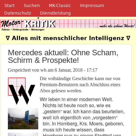
Navigation
Direkt zum Inhalt
Start
Suchen
MK-Classic
Impressum
Datenschutz
Dienstleistung
Motor-Kritik.de
∇ Alles mit menschlicher Intelligenz ∇
Mercedes aktuell: Ohne Scham,
Schirm & Prospekte!
Gespeichert von
wh
am
6 Januar, 2018 - 17:17
Die vollständige Geschichte kann nur von
Premium-Benutzern nach Abschluss eines
Abos gelesen werden.
Wir leben in einer modernen Welt.
Nichts ist heute noch so, wie es
„gestern“ war. Ich kann das beurteilen,
weil ich eigentlich von „vorgestern“
bin. In Homberg, Krs. Moers, geboren,
muss ich heute wissen, dass
Homberg nun zu einem Stadtteil von