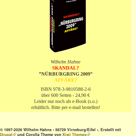
Wilhelm Hahne
SKANDAL?
”NÜRBURGRING 2009”
AFFÄRE?
ISBN 978-3-9810588-2-6
über 600 Seiten - 24,90 €
Leider nur noch als e-Book (s.o.)
erhältlich. Bitte per e-mail bestellen!
© 1997-2026 Wilhelm Hahne • 56729 Virneburg/Eifel •. Erstellt mit
Drupal
(link is external)
und Corolla Theme von
Kiwi Themes
(link is external)