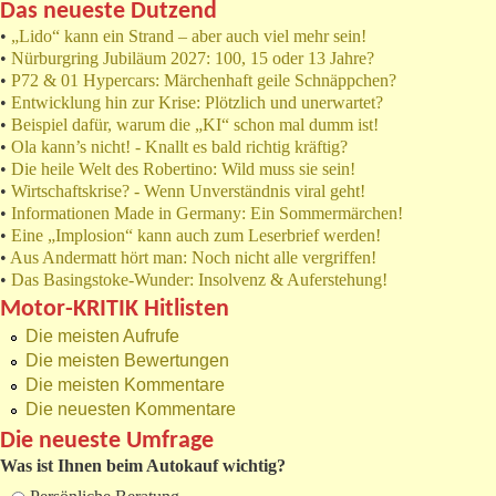
Das neueste Dutzend
•
„Lido“ kann ein Strand – aber auch viel mehr sein!
•
Nürburgring Jubiläum 2027: 100, 15 oder 13 Jahre?
•
P72 & 01 Hypercars: Märchenhaft geile Schnäppchen?
•
Entwicklung hin zur Krise: Plötzlich und unerwartet?
•
Beispiel dafür, warum die „KI“ schon mal dumm ist!
•
Ola kann’s nicht! - Knallt es bald richtig kräftig?
•
Die heile Welt des Robertino: Wild muss sie sein!
•
Wirtschaftskrise? - Wenn Unverständnis viral geht!
•
Informationen Made in Germany: Ein Sommermärchen!
•
Eine „Implosion“ kann auch zum Leserbrief werden!
•
Aus Andermatt hört man: Noch nicht alle vergriffen!
•
Das Basingstoke-Wunder: Insolvenz & Auferstehung!
Motor-KRITIK Hitlisten
Die meisten Aufrufe
Die meisten Bewertungen
Die meisten Kommentare
Die neuesten Kommentare
Die neueste Umfrage
Was ist Ihnen beim Autokauf wichtig?