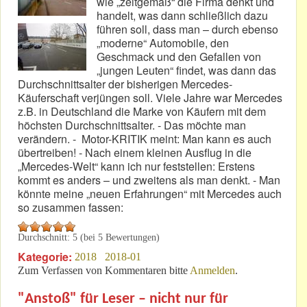
wie „zeitgemäß“ die Firma denkt und
handelt, was dann schließlich dazu
führen soll, dass man – durch ebenso
„moderne“ Automobile, den
Geschmack und den Gefallen von
„jungen Leuten“ findet, was dann das
Durchschnittsalter der bisherigen Mercedes-
Käuferschaft verjüngen soll. Viele Jahre war Mercedes
z.B. in Deutschland die Marke von Käufern mit dem
höchsten Durchschnittsalter. - Das möchte man
verändern. - Motor-KRITIK meint: Man kann es auch
übertreiben! - Nach einem kleinen Ausflug in die
„Mercedes-Welt“ kann ich nur feststellen: Erstens
kommt es anders – und zweitens als man denkt. - Man
könnte meine „neuen Erfahrungen“ mit Mercedes auch
so zusammen fassen:
Durchschnitt:
5
(bei
5
Bewertungen)
Kategorie:
2018
2018-01
Zum Verfassen von Kommentaren bitte
Anmelden
.
"Anstoß" für Leser – nicht nur für