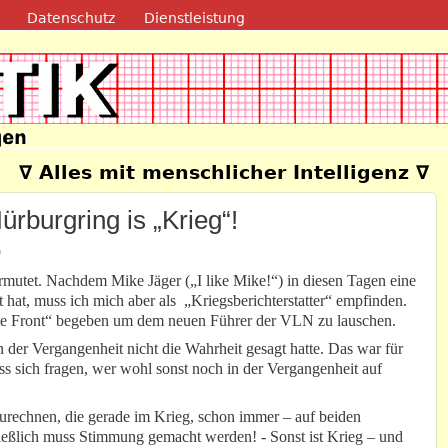
Direkt zum Inhalt
Datenschutz
Dienstleistung
e
∇ Alles mit menschlicher Intelligenz ∇
rburgring is „Krieg“!
9
ermutet. Nachdem Mike Jäger („I like Mike!“) in diesen Tagen eine
 hat, muss ich mich aber als „Kriegsberichterstatter“ empfinden.
rste Front“ begeben um dem neuen Führer der VLN zu lauschen.
in der Vergangenheit nicht die Wahrheit gesagt hatte. Das war für
ss sich fragen, wer wohl sonst noch in der Vergangenheit auf
rechnen, die gerade im Krieg, schon immer – auf beiden
ließlich muss Stimmung gemacht werden! - Sonst ist Krieg – und