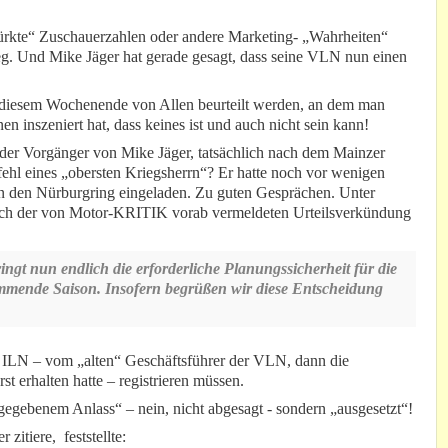
etürkte“ Zuschauerzahlen oder andere Marketing- „Wahrheiten“
rieg. Und Mike Jäger hat gerade gesagt, dass seine VLN nun einen
 diesem Wochenende von Allen beurteilt werden, an dem man
 inszeniert hat, dass keines ist und auch nicht sein kann!
der Vorgänger von Mike Jäger, tatsächlich nach dem Mainzer
efehl eines „obersten Kriegsherrn“? Er hatte noch vor wenigen
an den Nürburgring eingeladen. Zu guten Gesprächen. Unter
ach der von Motor-KRITIK vorab vermeldeten Urteilsverkündung
ngt nun endlich die erforderliche Planungssicherheit für die
mmende Saison. Insofern begrüßen wir diese Entscheidung
 ILN – vom „alten“ Geschäftsführer der VLN, dann die
t erhalten hatte – registrieren müssen.
egebenem Anlass“ – nein, nicht abgesagt - sondern „ausgesetzt“!
zitiere, feststellte: