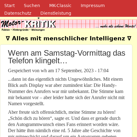
Navigation
Direkt zum Inhalt
Start
Suchen
MK-Classic
Impressum
Datenschutz
Dienstleistung
Motor-Kritik.de
∇ Alles mit menschlicher Intelligenz ∇
Wenn am Samstag-Vormittag das
Telefon klingelt…
Gespeichert von
wh
am
17 September, 2023 - 17:04
...dann ist das eigentlich nichts Ungewöhnliches. Mit einem
Blick aufs Display war aber zumindest klar: Die Handy-
Nummer des Anrufers war mir unbekannt. Die Stimme kam
mir bekannt vor – aber leider hatte sich der Anrufer nicht mit
Namen vorgestellt.
Aber freute sich offensichtlich, meine Stimme zu hören!
„Schön dich zu hören“, sagte er. Und dass er gerade durch
den Autogrammwunsch eines Fans erinnert worden wäre.
Der hätte ihm nämlich eine rd. 5 Jahre alte Geschichte von
mir mitgeschickt und darauf um ein Autogramm gebeten.