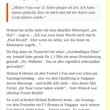
„Meine Frau war 15 Jahre jünger als ich. Ich habe
immer gedacht, dass sie mich mal mit der Karre zum
Grab fahren würde.“
Helmut hat nichts mehr mit dem aktuellen Motorsport „am
Hut“! - Sagt er. - „Ich war zwar letzte Woche noch mal in
„Paul Ricard“. Aber wenn du siehst, wie das heute im
Motorsport zugeht…“.
Da flog dann ein Teamchef mit seiner „zweistrahligen Düse“
ein, jemand hatte gerade für 1,3 Mio ein neues Rennfahrzeug
gekauft. „Ne, Wilhelm! - Das ist alles eigentlich unbezahlbar
geworden!“
Helmut Kelleners ist aber Formel 1-Fan und war schon am
Samstagvormittag – also vor dem Qualifying in Singapur
davon überzeugt – und hoffte sehr stark – dass dieses Mal
Ferrari „die Nase vorne haben würde“. - Sein Wunsch war
offenbar Ferrari Befehl!
So wird sicherlich Helmut Kelleners heute - am Sonntag -
vor dem Fernseher ein F1-Rennen in Singapur nach seinem
Geschmack erlebt haben. - Ferrari siegte! - Es war ein