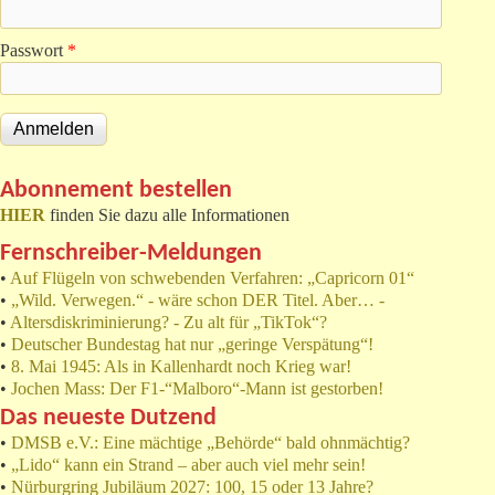
Passwort
*
Abonnement bestellen
HIER
finden Sie dazu alle Informationen
Fernschreiber-Meldungen
•
Auf Flügeln von schwebenden Verfahren: „Capricorn 01“
•
„Wild. Verwegen.“ - wäre schon DER Titel. Aber… -
•
Altersdiskriminierung? - Zu alt für „TikTok“?
•
Deutscher Bundestag hat nur „geringe Verspätung“!
•
8. Mai 1945: Als in Kallenhardt noch Krieg war!
•
Jochen Mass: Der F1-“Malboro“-Mann ist gestorben!
Das neueste Dutzend
•
DMSB e.V.: Eine mächtige „Behörde“ bald ohnmächtig?
•
„Lido“ kann ein Strand – aber auch viel mehr sein!
•
Nürburgring Jubiläum 2027: 100, 15 oder 13 Jahre?