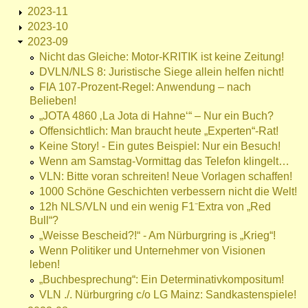
2023-11
2023-10
2023-09
Nicht das Gleiche: Motor-KRITIK ist keine Zeitung!
DVLN/NLS 8: Juristische Siege allein helfen nicht!
FIA 107-Prozent-Regel: Anwendung – nach
Belieben!
„JOTA 4860 ‚La Jota di Hahne‘“ – Nur ein Buch?
Offensichtlich: Man braucht heute „Experten“-Rat!
Keine Story! - Ein gutes Beispiel: Nur ein Besuch!
Wenn am Samstag-Vormittag das Telefon klingelt…
VLN: Bitte voran schreiten! Neue Vorlagen schaffen!
1000 Schöne Geschichten verbessern nicht die Welt!
12h NLS/VLN und ein wenig F1⁻Extra von „Red
Bull“?
„Weisse Bescheid?!“ - Am Nürburgring is „Krieg“!
Wenn Politiker und Unternehmer von Visionen
leben!
„Buchbesprechung“: Ein Determinativkompositum!
VLN ./. Nürburgring c/o LG Mainz: Sandkastenspiele!