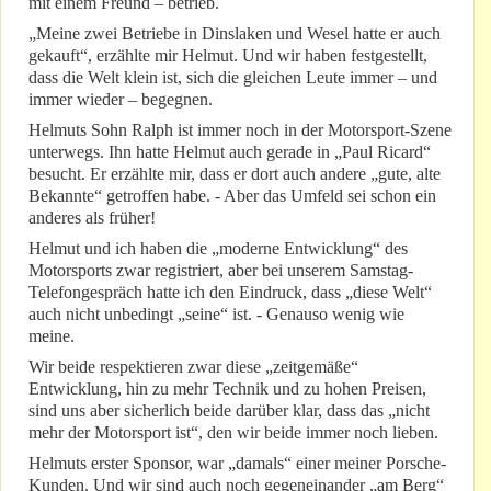
mit einem Freund – betrieb.
„Meine zwei Betriebe in Dinslaken und Wesel hatte er auch
gekauft“, erzählte mir Helmut. Und wir haben festgestellt,
dass die Welt klein ist, sich die gleichen Leute immer – und
immer wieder – begegnen.
Helmuts Sohn Ralph ist immer noch in der Motorsport-Szene
unterwegs. Ihn hatte Helmut auch gerade in „Paul Ricard“
besucht. Er erzählte mir, dass er dort auch andere „gute, alte
Bekannte“ getroffen habe. - Aber das Umfeld sei schon ein
anderes als früher!
Helmut und ich haben die „moderne Entwicklung“ des
Motorsports zwar registriert, aber bei unserem Samstag-
Telefongespräch hatte ich den Eindruck, dass „diese Welt“
auch nicht unbedingt „seine“ ist. - Genauso wenig wie
meine.
Wir beide respektieren zwar diese „zeitgemäße“
Entwicklung, hin zu mehr Technik und zu hohen Preisen,
sind uns aber sicherlich beide darüber klar, dass das „nicht
mehr der Motorsport ist“, den wir beide immer noch lieben.
Helmuts erster Sponsor, war „damals“ einer meiner Porsche-
Kunden. Und wir sind auch noch gegeneinander „am Berg“