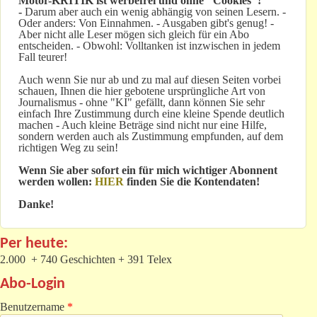
Motor-KRITIK
ist werbefrei und ohne "Cookies"!
-
Darum aber auch ein wenig abhängig von seinen Lesern. -
Oder anders: Von Einnahmen. - Ausgaben gibt's genug! -
Aber nicht alle Leser mögen sich gleich für ein Abo
entscheiden. - Obwohl: Volltanken ist inzwischen in jedem
Fall teurer!
Auch wenn Sie nur ab und zu mal auf diesen Seiten vorbei
schauen, Ihnen die hier gebotene ursprüngliche Art von
Journalismus - ohne "KI" gefällt, dann können Sie sehr
einfach Ihre Zustimmung durch eine kleine Spende deutlich
machen - Auch kleine Beträge sind nicht nur eine Hilfe,
sondern werden auch als Zustimmung empfunden, auf dem
richtigen Weg zu sein!
Wenn Sie aber sofort ein für mich wichtiger Abonnent
werden wollen:
HIER
finden Sie die Kontendaten!
Danke!
Per heute:
2.000 + 740 Geschichten + 391 Telex
Abo-Login
Benutzername
*