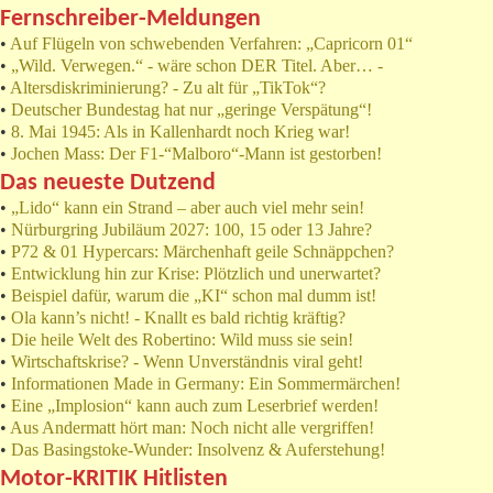
Fernschreiber-Meldungen
•
Auf Flügeln von schwebenden Verfahren: „Capricorn 01“
•
„Wild. Verwegen.“ - wäre schon DER Titel. Aber… -
•
Altersdiskriminierung? - Zu alt für „TikTok“?
•
Deutscher Bundestag hat nur „geringe Verspätung“!
•
8. Mai 1945: Als in Kallenhardt noch Krieg war!
•
Jochen Mass: Der F1-“Malboro“-Mann ist gestorben!
Das neueste Dutzend
•
„Lido“ kann ein Strand – aber auch viel mehr sein!
•
Nürburgring Jubiläum 2027: 100, 15 oder 13 Jahre?
•
P72 & 01 Hypercars: Märchenhaft geile Schnäppchen?
•
Entwicklung hin zur Krise: Plötzlich und unerwartet?
•
Beispiel dafür, warum die „KI“ schon mal dumm ist!
•
Ola kann’s nicht! - Knallt es bald richtig kräftig?
•
Die heile Welt des Robertino: Wild muss sie sein!
•
Wirtschaftskrise? - Wenn Unverständnis viral geht!
•
Informationen Made in Germany: Ein Sommermärchen!
•
Eine „Implosion“ kann auch zum Leserbrief werden!
•
Aus Andermatt hört man: Noch nicht alle vergriffen!
•
Das Basingstoke-Wunder: Insolvenz & Auferstehung!
Motor-KRITIK Hitlisten