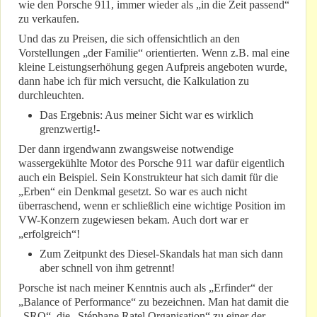
wie den Porsche 911, immer wieder als „in die Zeit passend“
zu verkaufen.
Und das zu Preisen, die sich offensichtlich an den
Vorstellungen „der Familie“ orientierten. Wenn z.B. mal eine
kleine Leistungserhöhung gegen Aufpreis angeboten wurde,
dann habe ich für mich versucht, die Kalkulation zu
durchleuchten.
Das Ergebnis: Aus meiner Sicht war es wirklich
grenzwertig!-
Der dann irgendwann zwangsweise notwendige
wassergekühlte Motor des Porsche 911 war dafür eigentlich
auch ein Beispiel. Sein Konstrukteur hat sich damit für die
„Erben“ ein Denkmal gesetzt. So war es auch nicht
überraschend, wenn er schließlich eine wichtige Position im
VW-Konzern zugewiesen bekam. Auch dort war er
„erfolgreich“!
Zum Zeitpunkt des Diesel-Skandals hat man sich dann
aber schnell von ihm getrennt!
Porsche ist nach meiner Kenntnis auch als „Erfinder“ der
„Balance of Performance“ zu bezeichnen. Man hat damit die
„SRO“, die „Stéphane Ratel Organisation“ zu einer der