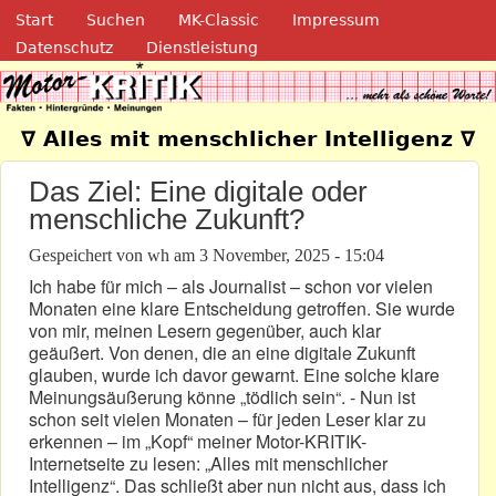
Navigation
Direkt zum Inhalt
Start
Suchen
MK-Classic
Impressum
Datenschutz
Dienstleistung
Motor-Kritik.de
∇ Alles mit menschlicher Intelligenz ∇
Das Ziel: Eine digitale oder
menschliche Zukunft?
Gespeichert von
wh
am
3 November, 2025 - 15:04
Ich habe für mich – als Journalist – schon vor vielen
Monaten eine klare Entscheidung getroffen. Sie wurde
von mir, meinen Lesern gegenüber, auch klar
geäußert. Von denen, die an eine digitale Zukunft
glauben, wurde ich davor gewarnt. Eine solche klare
Meinungsäußerung könne „tödlich sein“. - Nun ist
schon seit vielen Monaten – für jeden Leser klar zu
erkennen – im „Kopf“ meiner Motor-KRITIK-
Internetseite zu lesen: „Alles mit menschlicher
Intelligenz“. Das schließt aber nun nicht aus, dass ich