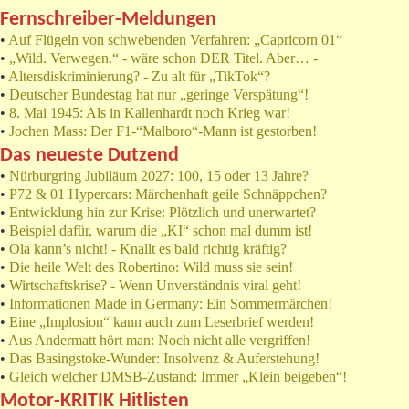
Fernschreiber-Meldungen
•
Auf Flügeln von schwebenden Verfahren: „Capricorn 01“
•
„Wild. Verwegen.“ - wäre schon DER Titel. Aber… -
•
Altersdiskriminierung? - Zu alt für „TikTok“?
•
Deutscher Bundestag hat nur „geringe Verspätung“!
•
8. Mai 1945: Als in Kallenhardt noch Krieg war!
•
Jochen Mass: Der F1-“Malboro“-Mann ist gestorben!
Das neueste Dutzend
•
Nürburgring Jubiläum 2027: 100, 15 oder 13 Jahre?
•
P72 & 01 Hypercars: Märchenhaft geile Schnäppchen?
•
Entwicklung hin zur Krise: Plötzlich und unerwartet?
•
Beispiel dafür, warum die „KI“ schon mal dumm ist!
•
Ola kann’s nicht! - Knallt es bald richtig kräftig?
•
Die heile Welt des Robertino: Wild muss sie sein!
•
Wirtschaftskrise? - Wenn Unverständnis viral geht!
•
Informationen Made in Germany: Ein Sommermärchen!
•
Eine „Implosion“ kann auch zum Leserbrief werden!
•
Aus Andermatt hört man: Noch nicht alle vergriffen!
•
Das Basingstoke-Wunder: Insolvenz & Auferstehung!
•
Gleich welcher DMSB-Zustand: Immer „Klein beigeben“!
Motor-KRITIK Hitlisten