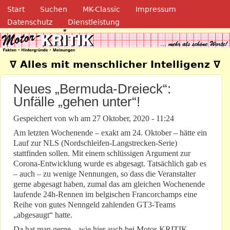
Navigation
Direkt zum Inhalt
Start
Suchen
MK-Classic
Impressum
Datenschutz
Dienstleistung
Motor-Kritik.de
∇ Alles mit menschlicher Intelligenz ∇
Neues „Bermuda-Dreieck“:
Unfälle „gehen unter“!
Gespeichert von
wh
am
27 Oktober, 2020 - 11:24
Am letzten Wochenende – exakt am 24. Oktober – hätte ein
Lauf zur NLS (Nordschleifen-Langstrecken-Serie)
stattfinden sollen. Mit einem schlüssigen Argument zur
Corona-Entwicklung wurde es abgesagt. Tatsächlich gab es
– auch – zu wenige Nennungen, so dass die Veranstalter
gerne abgesagt haben, zumal das am gleichen Wochenende
laufende 24h-Rennen im belgischen Francorchamps eine
Reihe von gutes Nenngeld zahlenden GT3-Teams
„abgesaugt“ hatte.
Da hat man gerne – wie hier auch bei Motor-KRITIK