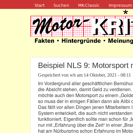
Navigation
Start
Suchen
MK-Classic
Impressum
Motor-Kritik.d
Beispiel NLS 9: Motorsport m
Gespeichert von
wh
am
14 Oktober, 2021 - 08:11
Im Vordergrund aller geschäftlichen Bemühu
die Absicht stehen, damit Geld zu verdienen
möchte auch den Motorsport zu einem „Goldes
so muss der in einigen Fällen dann als Alibi
Das fällt vor allen Dingen jenen Mitarbeiter
System entwickelt, die auch nicht verstande
funktioniert. Eigentlich sollte man schon für
nur mit „Erfahrung über die Zeit“ in einer „
hat am Nürburgring schon Erfahrung im Motor