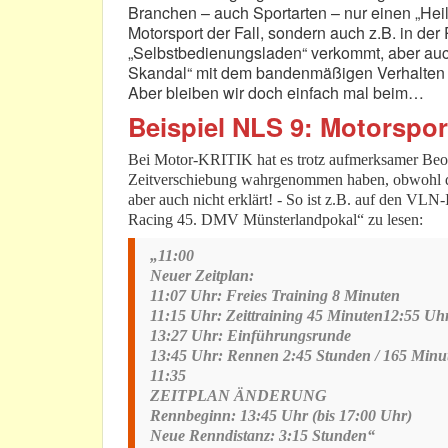
Branchen – auch Sportarten – nur einen „Heili
Motorsport der Fall, sondern auch z.B. in der
„Selbstbedienungsladen“ verkommt, aber auch 
Skandal“ mit dem bandenmäßigen Verhalten all
Aber bleiben wir doch einfach mal beim…
Beispiel NLS 9: Motorspor
Bei Motor-KRITIK hat es trotz aufmerksamer Beobac
Zeitverschiebung wahrgenommen haben, obwohl die 
aber auch nicht erklärt! - So ist z.B. auf den VLN
Racing 45. DMV Münsterlandpokal“ zu lesen:
„11:00
Neuer Zeitplan:
11:07 Uhr: Freies Training 8 Minuten
11:15 Uhr: Zeittraining 45 Minuten12:55 Uhr
13:27 Uhr: Einführungsrunde
13:45 Uhr: Rennen 2:45 Stunden / 165 Minu
11:35
ZEITPLAN ÄNDERUNG
Rennbeginn: 13:45 Uhr (bis 17:00 Uhr)
Neue Renndistanz: 3:15 Stunden“