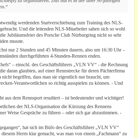
leife) zu organisieren. Das hat es in der über 90-jährigen
en.“
notwendig werdenden Startverschiebung zum Training des NLS-
ebracht. Und die leitenden NLS-Mitarbeiter sahen sich so wohl
die Jubiläumsfeier des Porsche Club Nürburgring nicht so sehr
eiden musste.
chst nur 2 Stunden und 45 Minuten dauern, also um 16:30 Uhr –
Umständen durchgeführten 4-Stunden-Rennen enden.
Chefs“ – einschl. des Geschäftsführers „VLN VV“ - die Rechnung
ie daran glaubten, auf einer Rennstrecke für deren Pächterfirma
nicht begriffen, dass man sie eigentlich nur braucht, um
recken-Verantwortlichen so richtig ausspielen zu können. - Und
t aus dem Rennsport resultiert – ist bedeutender und wichtiger!
ortlichen der NLS-Organisation die Kürzung des Rennens
ner Weise Gespräche zu führen – oder sich gar abzustimmen. -
n gegangen“, hat sich im Büŕo des Geschäftsführer „VLN VV“
n – diesem Herrn klar gemacht, was man von einem „Fachmann“ zu