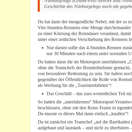
Nürburgrings (Grand-Prix-Strecke und Nordsch
Geschichte des Nürburgrings noch nie gegeb
Da hat dann der morgendliche Nebel, mit der so 
Vier-Stunden-Rennens eine Menge durcheinander g
zu einer Kürzung der Renndauer veranlasst, damit 
unter einer zeitlichen Verschiebung des Rennens l
Nur darum sollte das 4-Stunden-Rennen zunä
nur 30 Minuten nach einem unter normalen 
Da hatten dann die im Motorsport unerfahrenen „
ohne die Teamchefs der Rennteilnehmer gemacht, d
von besonderer Bedeutung zu sein. Sie haben noch 
gegenüber der Öffentlichkeit die Rolle von Rennst
als Werbung für die „Touristenfahrten“!
Das Geschäft – das zum wesentlichen Teil nich
So hatten die „unerfahrenen“ Motorsport-Verantw
beschlossen, ohne mit den Renn-Teams in irgendei
Da musste es dieses Mal dann einfach „knallen“!
Da ist zunächst ein Teamchef „auf die Barrikade
aufgebaut und lautstark – und nicht zu überhöre