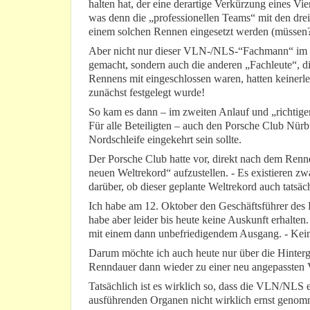
halten hat, der eine derartige Verkürzung eines 
was denn die „professionellen Teams“ mit den drei
einem solchen Rennen eingesetzt werden (müssen?)
Aber nicht nur dieser VLN-/NLS-“Fachmann“ im Di
gemacht, sondern auch die anderen „Fachleute“, di
Rennens mit eingeschlossen waren, hatten keinerl
zunächst festgelegt wurde!
So kam es dann – im zweiten Anlauf und „richtig
Für alle Beteiligten – auch den Porsche Club Nür
Nordschleife eingekehrt sein sollte.
Der Porsche Club hatte vor, direkt nach dem Ren
neuen Weltrekord“ aufzustellen. - Es existieren z
darüber, ob dieser geplante Weltrekord auch tatsäc
Ich habe am 12. Oktober den Geschäftsführer des
habe aber leider bis heute keine Auskunft erhalten
mit einem dann unbefriedigendem Ausgang. - Kei
Darum möchte ich auch heute nur über die Hinterg
Renndauer dann wieder zu einer neu angepassten 
Tatsächlich ist es wirklich so, dass die VLN/NLS 
ausführenden Organen nicht wirklich ernst genomm