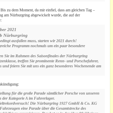
. Bis zu dem Moment, da mir einfiel, dass am gleichen Tag –
ung am Nürburgring abgewickelt wurde, die auf der
:
ober 2021
ub Nürburgring
ingt ausfallen muss, starten wir 2021 durch!
greiche Programm nochmals um ein paar besondere
n Sie im Rahmen des Saisonfinales der Nürburgring
zenklasse, treffen Sie prominente Renn- und Porschefahrer,
hs und feiern Sie mit uns ein ganz besonderes Wochenende am
nkündigung:
tellung für die große Parade sämtlicher Porsche von unseren
 der Kategorie A im Fahrerlager.
n Weltrekordversuch! Die Nürburgring 1927 GmbH & Co. KG
0 Fahrzeugen eine Parade über die Gesamtstrecke des