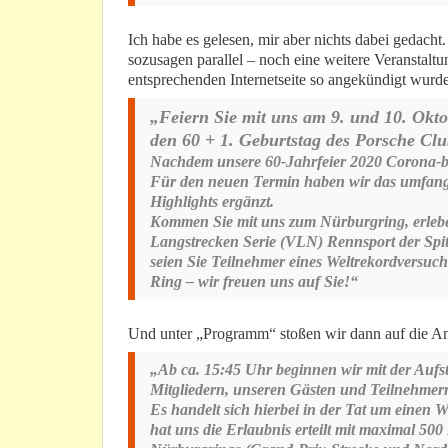
Ich habe es gelesen, mir aber nichts dabei gedacht
sozusagen parallel – noch eine weitere Veranstalt
entsprechenden Internetseite so angekündigt wurde
„Feiern Sie mit uns am 9. und 10. Okt
den 60 + 1. Geburtstag des Porsche Cl
Nachdem unsere 60-Jahrfeier 2020 Corona-bed
Für den neuen Termin haben wir das umfan
Highlights ergänzt.
Kommen Sie mit uns zum Nürburgring, erlebe
Langstrecken Serie (VLN) Rennsport der Spit
seien Sie Teilnehmer eines Weltrekordversuc
Ring – wir freuen uns auf Sie!“
Und unter „Programm“ stoßen wir dann auf die A
„Ab ca. 15:45 Uhr beginnen wir mit der Aufs
Mitgliedern, unseren Gästen und Teilnehmern
Es handelt sich hierbei in der Tat um eine
hat uns die Erlaubnis erteilt mit maximal 50