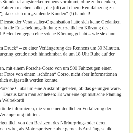
Vier-Stunden-Langstreckenrennens vornimmt, ohne zu bedenken,
 Fahrern machen sollen, die (oft) auf einem Rennfahrzeug zu
, da es sich um „zahlende Kunden“ (!) handelt!
enste der Veranstalter-Organisation hatte sich keine Gedanken
e in die Entscheidungsfindung zur zeitlichen Kürzung des
ei Bedenken gegen eine solche Kürzung gehabt – wie sie dann
em Druck“ – zu einer Verlängerung des Rennens um 30 Minuten.
burgring gerade noch hinnehmbar, da um 18 Uhr Ruhe auf der
nen, mit einem Porsche-Corso von um 500 Fahrzeugen einen
war Fotos von einem „schönen“ Corso, nicht aber Informationen
hlich aufgestellt werden konnte.
 Porsche Clubs um eine Auskunft gebeten, ob das gelungen wäre,
. - Daraus kann man schließen: Es war eine optimistische Planung
n Weltrekord!
ründe informieren, die von einer deutlichen Verkürzung der
Verlängerung führten.
eigentlich von den Besitzern des Nürburgrings oder deren
en wird, als Motorsportserie aber gerne als Aushängeschild