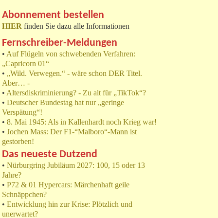
Abonnement bestellen
HIER
finden Sie dazu alle Informationen
Fernschreiber-Meldungen
•
Auf Flügeln von schwebenden Verfahren:
„Capricorn 01“
•
„Wild. Verwegen.“ - wäre schon DER Titel.
Aber… -
•
Altersdiskriminierung? - Zu alt für „TikTok“?
•
Deutscher Bundestag hat nur „geringe
Verspätung“!
•
8. Mai 1945: Als in Kallenhardt noch Krieg war!
•
Jochen Mass: Der F1-“Malboro“-Mann ist
gestorben!
Das neueste Dutzend
•
Nürburgring Jubiläum 2027: 100, 15 oder 13
Jahre?
•
P72 & 01 Hypercars: Märchenhaft geile
Schnäppchen?
•
Entwicklung hin zur Krise: Plötzlich und
unerwartet?