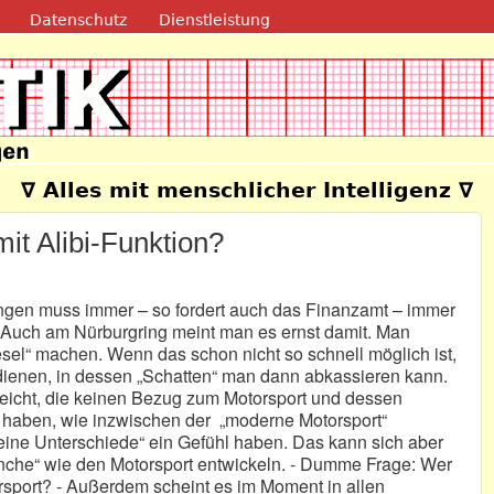
Direkt zum Inhalt
Datenschutz
Dienstleistung
e
∇ Alles mit menschlicher Intelligenz ∇
it Alibi-Funktion?
ngen muss immer – so fordert auch das Finanzamt – immer
. Auch am Nürburgring meint man es ernst damit. Man
el“ machen. Wenn das schon nicht so schnell möglich ist,
 dienen, in dessen „Schatten“ man dann abkassieren kann.
n leicht, die keinen Bezug zum Motorsport und dessen
n haben, wie inzwischen der „moderne Motorsport“
 „feine Unterschiede“ ein Gefühl haben. Das kann sich aber
Branche“ wie den Motorsport entwickeln. - Dumme Frage: Wer
sport? - Außerdem scheint es im Moment in allen