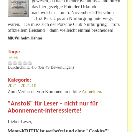
gewesen, da nach meiner Kenntnis – und durch
das hier gezeigte Foto der Urkunde
nachweisbar – am 5. November 2016 schon
1.152 Pick-Ups am Nürburgring unterwegs
waren. - Da muss sich der Porsche Club Nürburgring – trotz
offiziellem Beistand – dann vielleicht einmal bescheiden!
MK/Wilhelm Hahne
Tags:
Telex
Durchschnitt:
4.6
(bei
49
Bewertungen)
Kategorie:
2021
2021-10
Zum Verfassen von Kommentaren bitte
Anmelden
.
"Anstoß" für Leser – nicht nur für
Abonnement-Interessierte!
Lieber Leser,
Motor-KRITIK
ist werbefrei und ohne "Cookies"!