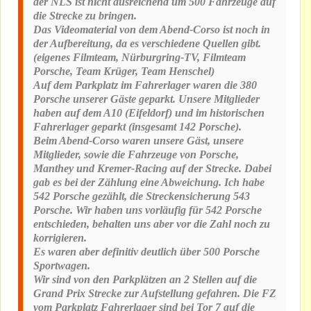
der NLS ist nicht ausreichend um 500 Fahrzeuge auf
die Strecke zu bringen.
Das Videomaterial von dem Abend-Corso ist noch in
der Aufbereitung, da es verschiedene Quellen gibt.
(eigenes Filmteam, Nürburgring-TV, Filmteam
Porsche, Team Krüger, Team Henschel)
Auf dem Parkplatz im Fahrerlager waren die 380
Porsche unserer Gäste geparkt. Unsere Mitglieder
haben auf dem A10 (Eifeldorf) und im historischen
Fahrerlager geparkt (insgesamt 142 Porsche).
Beim Abend-Corso waren unsere Gäst, unsere
Mitglieder, sowie die Fahrzeuge von Porsche,
Manthey und Kremer-Racing auf der Strecke. Dabei
gab es bei der Zählung eine Abweichung. Ich habe
542 Porsche gezählt, die Streckensicherung 543
Porsche. Wir haben uns vorläufig für 542 Porsche
entschieden, behalten uns aber vor die Zahl noch zu
korrigieren.
Es waren aber definitiv deutlich über 500 Porsche
Sportwagen.
Wir sind von den Parkplätzen an 2 Stellen auf die
Grand Prix Strecke zur Aufstellung gefahren. Die FZ
vom Parkplatz Fahrerlager sind bei Tor 7 auf die