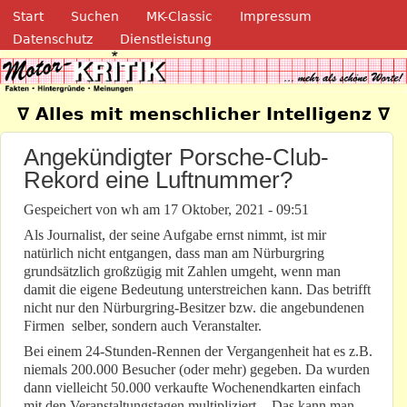
Navigation
Direkt zum Inhalt
Start
Suchen
MK-Classic
Impressum
Datenschutz
Dienstleistung
Motor-Kritik.de
∇ Alles mit menschlicher Intelligenz ∇
Angekündigter Porsche-Club-
Rekord eine Luftnummer?
Gespeichert von
wh
am
17 Oktober, 2021 - 09:51
Als Journalist, der seine Aufgabe ernst nimmt, ist mir
natürlich nicht entgangen, dass man am Nürburgring
grundsätzlich großzügig mit Zahlen umgeht, wenn man
damit die eigene Bedeutung unterstreichen kann. Das betrifft
nicht nur den Nürburgring-Besitzer bzw. die angebundenen
Firmen selber, sondern auch Veranstalter.
Bei einem 24-Stunden-Rennen der Vergangenheit hat es z.B.
niemals 200.000 Besucher (oder mehr) gegeben. Da wurden
dann vielleicht 50.000 verkaufte Wochenendkarten einfach
mit den Veranstaltungstagen multipliziert. - Das kann man