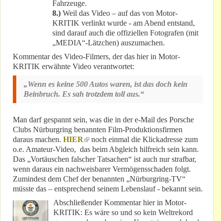
Fahrzeuge.
8.)
Weil das Video – auf das von Motor-
KRITIK verlinkt wurde - am Abend entstand,
sind darauf auch die offiziellen Fotografen (mit
„MEDIA“-Lätzchen) auszumachen.
Kommentar des Video-Filmers, der das hier in Motor-
KRITIK erwähnte Video verantwortet:
„Wenn es keine 500 Autos waren, ist das doch kein
Beinbruch. Es sah trotzdem toll aus.“
Man darf gespannt sein, was die in der e-Mail des Porsche
Clubs Nürburgring benannten Film-Produktionsfirmen
daraus machen.
HIER
(link is external)
noch einmal die Klickadresse zum
o.e. Amateur-Video, das beim Abgleich hilfreich sein kann.
Das „Vortäuschen falscher Tatsachen“ ist auch nur strafbar,
wenn daraus ein nachweisbarer Vermögensschaden folgt.
Zumindest dem Chef der benannten „Nürburgring-TV“
müsste das – entsprechend seinem Lebenslauf - bekannt sein.
Abschließender Kommentar hier in Motor-
KRITIK: Es wäre so und so kein Weltrekord