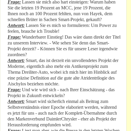
Frage:
Lassen sie mich also hart einsteigen: Warum haben
Sie die letzten 19 Prozent an MCC, jene 19 Prozent, die
Ihnen noch an 100 Prozent fehlten, nun von Hayek, dem
schnellen Brüter in Sachen Smart-Projekt, gekauft?
Antwort:
Lassen Sie es mich so formulieren: Um Power zu
feelen, brauche ich Trouble!
Frage:
Wunderbarer Einstieg! Das wäre dann direkt der Titel
zu unserem Interview. - Wie sehen Sie denn das Smart-
Projekt derzeit? - Können Sie es für unsere Leser irgendwie
zuordnen?
Antwort:
Smart, das ist derzeit ein unvollendetes Projekt der
Moderne, eigentlich also mehr ein Antikenprojekt zum
Thema Dreiliter-Auto, wobei ich mich hier im Hinblick auf
eine präzise Definition auf die gute alte Atridentrilogie des
Aischylos beziehen möchte.
Frage:
Und wie wird sich - nach Ihrer Einschätzung - das
Projekt in Zukunft entwickeln?
Antwort:
Smart wird sicherlich einmal als Beitrag zum
Selbstverständnis einer Epoche elaboriert werden, während
es jetzt für uns - auch nach der Komplett-Übernahme durch
den Markenverbund DaimlerChrysler - eher als Projekt der
Herausforderung empfunden wird.
Frage:
Liest man aber, wie die Presse in den letzten Wochen