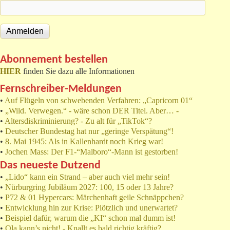
Abonnement bestellen
HIER
finden Sie dazu alle Informationen
Fernschreiber-Meldungen
•
Auf Flügeln von schwebenden Verfahren: „Capricorn 01“
•
„Wild. Verwegen.“ - wäre schon DER Titel. Aber… -
•
Altersdiskriminierung? - Zu alt für „TikTok“?
•
Deutscher Bundestag hat nur „geringe Verspätung“!
•
8. Mai 1945: Als in Kallenhardt noch Krieg war!
•
Jochen Mass: Der F1-“Malboro“-Mann ist gestorben!
Das neueste Dutzend
•
„Lido“ kann ein Strand – aber auch viel mehr sein!
•
Nürburgring Jubiläum 2027: 100, 15 oder 13 Jahre?
•
P72 & 01 Hypercars: Märchenhaft geile Schnäppchen?
•
Entwicklung hin zur Krise: Plötzlich und unerwartet?
•
Beispiel dafür, warum die „KI“ schon mal dumm ist!
•
Ola kann’s nicht! - Knallt es bald richtig kräftig?