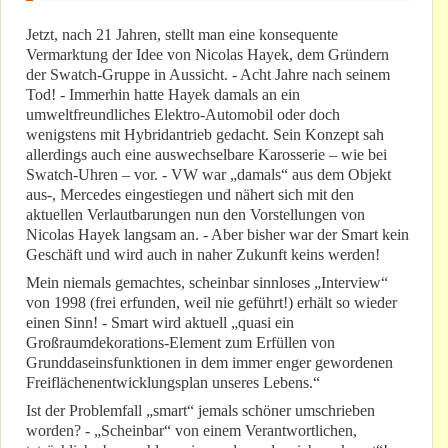
Jetzt, nach 21 Jahren, stellt man eine konsequente
Vermarktung der Idee von Nicolas Hayek, dem Gründern
der Swatch-Gruppe in Aussicht. - Acht Jahre nach seinem
Tod! - Immerhin hatte Hayek damals an ein
umweltfreundliches Elektro-Automobil oder doch
wenigstens mit Hybridantrieb gedacht. Sein Konzept sah
allerdings auch eine auswechselbare Karosserie – wie bei
Swatch-Uhren – vor. - VW war „damals“ aus dem Objekt
aus-, Mercedes eingestiegen und nähert sich mit den
aktuellen Verlautbarungen nun den Vorstellungen von
Nicolas Hayek langsam an. - Aber bisher war der Smart kein
Geschäft und wird auch in naher Zukunft keins werden!
Mein niemals gemachtes, scheinbar sinnloses „Interview“
von 1998 (frei erfunden, weil nie geführt!) erhält so wieder
einen Sinn! - Smart wird aktuell „quasi ein
Großraumdekorations-Element zum Erfüllen von
Grunddaseinsfunktionen in dem immer enger gewordenen
Freiflächenentwicklungsplan unseres Lebens.“
Ist der Problemfall „smart“ jemals schöner umschrieben
worden? - „Scheinbar“ von einem Verantwortlichen,