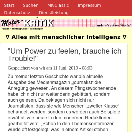
Navigation
Direkt zum Inhalt
Start
Suchen
MK-Classic
Impressum
Datenschutz
Dienstleistung
Motor-Kritik.de
∇ Alles mit menschlicher Intelligenz ∇
"Um Power zu feelen, brauche ich
Trouble!"
Gespeichert von
wh
am
11 Juni, 2019 - 08:03
Zu meiner letzten Geschichte war die aktuelle
Ausgabe des Medienmagazin „journalist“ die
Anregung gewesen. An diesem Pfingstwochenende
habe ich nicht nur weiter darin geblättert, sondern
auch gelesen. Da beklagen sich nicht nur
Journalisten, dass sie wie Menschen „zweiter Klasse“
behandelt werden, sondern es werden auch Beispiele
erwähnt, wie heute in den modernen Redaktionen
gearbeitet wird. „Schon in den Themenkonferenzen
wurde oft festgelegt, was in einem Artikel stehen