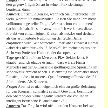
den gegenwärtigen Smart in seinen Praxisleistungen
beurteilte, dann...
Antwort:
Entschuldigen sie, wenn ich Sie unterbreche. Ich
weiß, worauf Sie hinauswollen. Lassen Sie mich Ihre nicht
vollkommen gestellte Frage - Wer ist schon vollkommen?
(lacht: hah-haha!) - so beantworten: Ich weiß, dass dieses
Projekt von einschlägigen Kreisen als nutzlos und deshalb
als das ästimierteste Nullphomen der letzten Jahre
empfunden wird. Wir betrachten Smart aber zunächst einmal
- aber das nicht nur - als "3. Marke". Ich meine das aus der
Sicht von Professor Hubbert, der das operative
Tagesgeschäft auf dem Mercedes-Pkw-Sektor leitet. Er
glaubt - und ich glaube es auch – dass wir als Firma
Mercedes mit der A-Klasse die größtmögliche Spreizung im
Modell-Mix erreicht haben. Gleichzeitig ist Smart aber unser
Einstieg in die - in unsere - Qualifizierungsoffensive des 21.
Jahrhunderts. Als Konzern.
Frage:
Aber ist es nicht eigentlich eine zu große Belastung
für den Konzern, schmälert es nicht Gewinne, beeinflusst
den Shareholder Value negativ, verdirbt die von Ihnen
intelligent betriebene Bilanzkosmetik?
Antwort:
Das Projekt wird nicht nur den Konzern belasten,