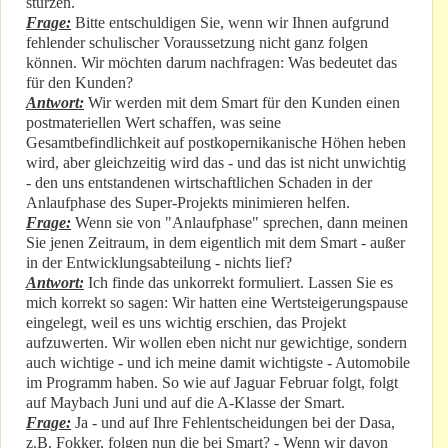
stürzen.
Frage:
Bitte entschuldigen Sie, wenn wir Ihnen aufgrund
fehlender schulischer Voraussetzung nicht ganz folgen
können. Wir möchten darum nachfragen: Was bedeutet das
für den Kunden?
Antwort:
Wir werden mit dem Smart für den Kunden einen
postmateriellen Wert schaffen, was seine
Gesamtbefindlichkeit auf postkopernikanische Höhen heben
wird, aber gleichzeitig wird das - und das ist nicht unwichtig
- den uns entstandenen wirtschaftlichen Schaden in der
Anlaufphase des Super-Projekts minimieren helfen.
Frage:
Wenn sie von "Anlaufphase" sprechen, dann meinen
Sie jenen Zeitraum, in dem eigentlich mit dem Smart - außer
in der Entwicklungsabteilung - nichts lief?
Antwort:
Ich finde das unkorrekt formuliert. Lassen Sie es
mich korrekt so sagen: Wir hatten eine Wertsteigerungspause
eingelegt, weil es uns wichtig erschien, das Projekt
aufzuwerten. Wir wollen eben nicht nur gewichtige, sondern
auch wichtige - und ich meine damit wichtigste - Automobile
im Programm haben. So wie auf Jaguar Februar folgt, folgt
auf Maybach Juni und auf die A-Klasse der Smart.
Frage:
Ja - und auf Ihre Fehlentscheidungen bei der Dasa,
z.B. Fokker, folgen nun die bei Smart? - Wenn wir davon