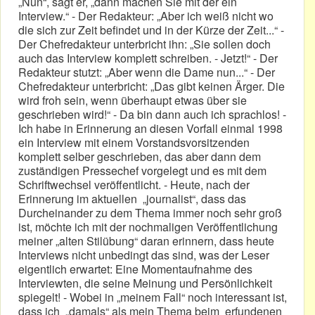
„Nun“, sagt er, „dann machen Sie mit der ein
Interview.“ - Der Redakteur: „Aber ich weiß nicht wo
die sich zur Zeit befindet und in der Kürze der Zeit...“ -
Der Chefredakteur unterbricht ihn: „Sie sollen doch
auch das Interview komplett schreiben. - Jetzt!“ - Der
Redakteur stutzt: „Aber wenn die Dame nun...“ - Der
Chefredakteur unterbricht: „Das gibt keinen Ärger. Die
wird froh sein, wenn überhaupt etwas über sie
geschrieben wird!“ - Da bin dann auch ich sprachlos! -
Ich habe in Erinnerung an diesen Vorfall einmal 1998
ein Interview mit einem Vorstandsvorsitzenden
komplett selber geschrieben, das aber dann dem
zuständigen Pressechef vorgelegt und es mit dem
Schriftwechsel veröffentlicht. - Heute, nach der
Erinnerung im aktuellen „journalist“, dass das
Durcheinander zu dem Thema immer noch sehr groß
ist, möchte ich mit der nochmaligen Veröffentlichung
meiner „alten Stilübung“ daran erinnern, dass heute
Interviews nicht unbedingt das sind, was der Leser
eigentlich erwartet: Eine Momentaufnahme des
Interviewten, die seine Meinung und Persönlichkeit
spiegelt! - Wobei in „meinem Fall“ noch interessant ist,
dass ich „damals“ als mein Thema beim erfundenen