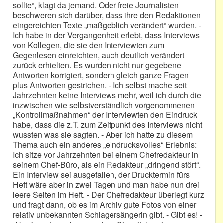
sollte“, klagt da jemand. Oder freie Journalisten
beschweren sich darüber, dass ihre den Redaktionen
eingereichten Texte „maßgeblich verändert“ wurden. -
Ich habe in der Vergangenheit erlebt, dass Interviews
von Kollegen, die sie den Interviewten zum
Gegenlesen einreichten, auch deutlich verändert
zurück erhielten. Es wurden nicht nur gegebene
Antworten korrigiert, sondern gleich ganze Fragen
plus Antworten gestrichen. - Ich selbst mache seit
Jahrzehnten keine Interviews mehr, weil ich durch die
inzwischen wie selbstverständlich vorgenommenen
„Kontrollmaßnahmen“ der Interviewten den Eindruck
habe, dass die z.T. zum Zeitpunkt des Interviews nicht
wussten was sie sagten. - Aber ich hatte zu diesem
Thema auch ein anderes „eindrucksvolles“ Erlebnis:
Ich sitze vor Jahrzehnten bei einem Chefredakteur in
seinem Chef-Büro, als ein Redakteur „dringend stört“.
Ein Interview sei ausgefallen, der Drucktermin fürs
Heft wäre aber in zwei Tagen und man habe nun drei
leere Seiten im Heft. - Der Chefredakteur überlegt kurz
und fragt dann, ob es im Archiv gute Fotos von einer
relativ unbekannten Schlagersängerin gibt. - Gibt es! -