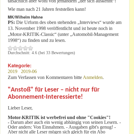
tatsächlich aber wohl von jemandem „der sich auskennt“!
Wie man nach 21 Jahren feststellen kann!
MK/Wilhelm Hahne
PS:
Die Urform des oben stehenden „Interviews“ wurde am
13. November 1998 veröffentlicht und ist heute noch in
„Motor-KRITIK-Classic“ (unter „Automobil-Management
1998“) zu finden und zu lesen.
Durchschnitt:
4.6
(bei
33
Bewertungen)
Kategorie:
2019
2019-06
Zum Verfassen von Kommentaren bitte
Anmelden
.
"Anstoß" für Leser – nicht nur für
Abonnement-Interessierte!
Lieber Leser,
Motor-KRITIK
ist werbefrei und ohne "Cookies"!
-
Darum aber auch ein wenig abhängig von seinen Lesern. -
Oder anders: Von Einnahmen. - Ausgaben gibt's genug! -
Aber nicht alle Leser mögen sich gleich für ein Abo