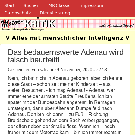
Navigation
Direkt zum Inhalt
Start
Suchen
MK-Classic
Impressum
Datenschutz
Dienstleistung
Motor-Kritik.de
∇ Alles mit menschlicher Intelligenz ∇
Das bedauernswerte Adenau wird
falsch beurteilt!
Gespeichert von
wh
am
29 November, 2020 - 22:58
Nein, ich bin nicht in Adenau geboren, aber ich kenne
diese Stadt – schon seit meiner Kinderzeit – aus
vielen Besuchen. - Ich mag Adenau! - Adenau war
immer eine der ärmsten Städte Preußens. Ich bin
später mit der Bundesbahn angereist. In Remagen
umsteigen, dann über Altenahr, Dümpelfeld nach
Adenau. Dort bin ich dann – zu Fuß – Richtung
Breidscheid gehend an dem Bach vorbei gegangen,
der offen neben der Straße floss. Wenn ich – noch
früher mit dem Motorrad kam – bin ich immer rechts in