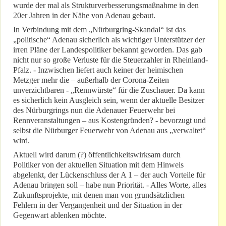
wurde der mal als Strukturverbesserungsmaßnahme in den
20er Jahren in der Nähe von Adenau gebaut.
In Verbindung mit dem „Nürburgring-Skandal“ ist das
„politische“ Adenau sicherlich als wichtiger Unterstützer der
irren Pläne der Landespolitiker bekannt geworden. Das gab
nicht nur so große Verluste für die Steuerzahler in Rheinland-
Pfalz. - Inzwischen liefert auch keiner der heimischen
Metzger mehr die – außerhalb der Corona-Zeiten
unverzichtbaren - „Rennwürste“ für die Zuschauer. Da kann
es sicherlich kein Ausgleich sein, wenn der aktuelle Besitzer
des Nürburgrings nun die Adenauer Feuerwehr bei
Rennveranstaltungen – aus Kostengründen? - bevorzugt und
selbst die Nürburger Feuerwehr von Adenau aus „verwaltet“
wird.
Aktuell wird darum (?) öffentlichkeitswirksam durch
Politiker von der aktuellen Situation mit dem Hinweis
abgelenkt, der Lückenschluss der A 1 – der auch Vorteile für
Adenau bringen soll – habe nun Priorität. - Alles Worte, alles
Zukunftsprojekte, mit denen man von grundsätzlichen
Fehlern in der Vergangenheit und der Situation in der
Gegenwart ablenken möchte.