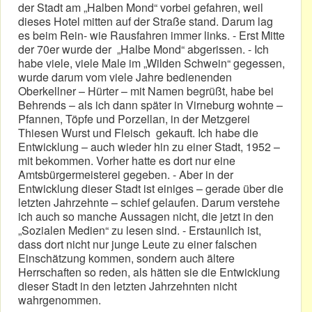
der Stadt am „Halben Mond“ vorbei gefahren, weil
dieses Hotel mitten auf der Straße stand. Darum lag
es beim Rein- wie Rausfahren immer links. - Erst Mitte
der 70er wurde der „Halbe Mond“ abgerissen. - Ich
habe viele, viele Male im „Wilden Schwein“ gegessen,
wurde darum vom viele Jahre bedienenden
Oberkellner – Hürter – mit Namen begrüßt, habe bei
Behrends – als ich dann später in Virneburg wohnte –
Pfannen, Töpfe und Porzellan, in der Metzgerei
Thiesen Wurst und Fleisch gekauft. Ich habe die
Entwicklung – auch wieder hin zu einer Stadt, 1952 –
mit bekommen. Vorher hatte es dort nur eine
Amtsbürgermeisterei gegeben. - Aber in der
Entwicklung dieser Stadt ist einiges – gerade über die
letzten Jahrzehnte – schief gelaufen. Darum verstehe
ich auch so manche Aussagen nicht, die jetzt in den
„Sozialen Medien“ zu lesen sind. - Erstaunlich ist,
dass dort nicht nur junge Leute zu einer falschen
Einschätzung kommen, sondern auch ältere
Herrschaften so reden, als hätten sie die Entwicklung
dieser Stadt in den letzten Jahrzehnten nicht
wahrgenommen.