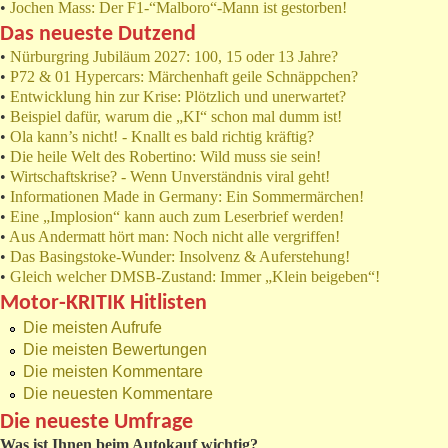
•
Jochen Mass: Der F1-“Malboro“-Mann ist gestorben!
Das neueste Dutzend
•
Nürburgring Jubiläum 2027: 100, 15 oder 13 Jahre?
•
P72 & 01 Hypercars: Märchenhaft geile Schnäppchen?
•
Entwicklung hin zur Krise: Plötzlich und unerwartet?
•
Beispiel dafür, warum die „KI“ schon mal dumm ist!
•
Ola kann’s nicht! - Knallt es bald richtig kräftig?
•
Die heile Welt des Robertino: Wild muss sie sein!
•
Wirtschaftskrise? - Wenn Unverständnis viral geht!
•
Informationen Made in Germany: Ein Sommermärchen!
•
Eine „Implosion“ kann auch zum Leserbrief werden!
•
Aus Andermatt hört man: Noch nicht alle vergriffen!
•
Das Basingstoke-Wunder: Insolvenz & Auferstehung!
•
Gleich welcher DMSB-Zustand: Immer „Klein beigeben“!
Motor-KRITIK Hitlisten
Die meisten Aufrufe
Die meisten Bewertungen
Die meisten Kommentare
Die neuesten Kommentare
Die neueste Umfrage
Was ist Ihnen beim Autokauf wichtig?